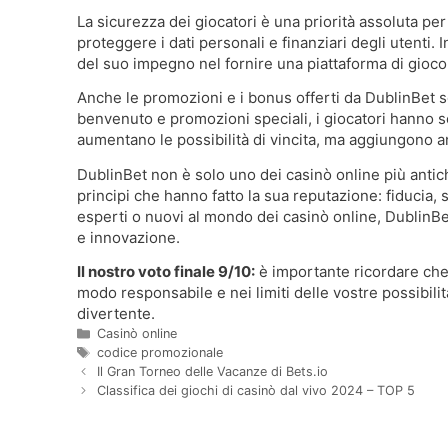
La sicurezza dei giocatori è una priorità assoluta per 
proteggere i dati personali e finanziari degli utenti.
del suo impegno nel fornire una piattaforma di gioc
Anche le promozioni e i bonus offerti da DublinBet s
benvenuto e promozioni speciali, i giocatori hanno 
aumentano le possibilità di vincita, ma aggiungono 
DublinBet non è solo uno dei casinò online più antic
principi che hanno fatto la sua reputazione: fiducia,
esperti o nuovi al mondo dei casinò online, DublinBe
e innovazione.
Il nostro voto finale 9/10:
è importante ricordare che 
modo responsabile e nei limiti delle vostre possibili
divertente.
Categories
Casinò online
Tags
codice promozionale
Il Gran Torneo delle Vacanze di Bets.io
Classifica dei giochi di casinò dal vivo 2024 – TOP 5