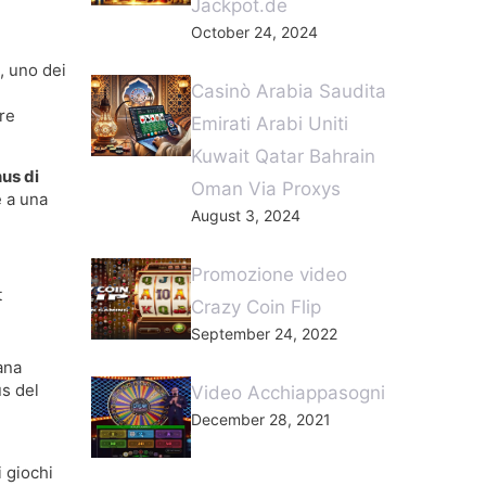
Jackpot.de
October 24, 2024
, uno dei
Casinò Arabia Saudita
re
Emirati Arabi Uniti
Kuwait Qatar Bahrain
nus di
Oman Via Proxys
e a una
August 3, 2024
Promozione video
Crazy Coin Flip
September 24, 2022
ana
us del
Video Acchiappasogni
December 28, 2021
i giochi