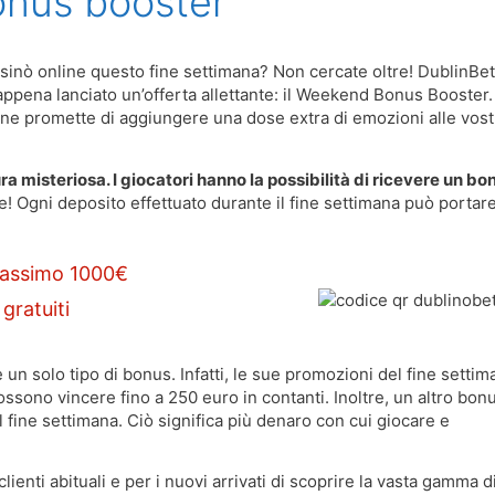
onus booster
asinò online questo fine settimana? Non cercate oltre! DublinBet
appena lanciato un’offerta allettante: il Weekend Bonus Booster.
ne promette di aggiungere una dose extra di emozioni alle vost
ra misteriosa. I giocatori hanno la possibilità di ricevere un bo
ne! Ogni deposito effettuato durante il fine settimana può portar
assimo 1000€
 gratuiti
 un solo tipo di bonus. Infatti, le sue promozioni del fine settim
ssono vincere fino a 250 euro in contanti. Inoltre, un altro bon
il fine settimana. Ciò significa più denaro con cui giocare e
enti abituali e per i nuovi arrivati di scoprire la vasta gamma d