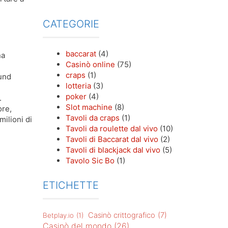
CATEGORIE
baccarat
(4)
na
Casinò online
(75)
craps
(1)
ound
lotteria
(3)
poker
(4)
.
Slot machine
(8)
ore,
Tavoli da craps
(1)
milioni di
Tavoli da roulette dal vivo
(10)
Tavoli di Baccarat dal vivo
(2)
Tavoli di blackjack dal vivo
(5)
Tavolo Sic Bo
(1)
ETICHETTE
Casinò crittografico
(7)
Betplay.io
(1)
Casinò del mondo
(26)