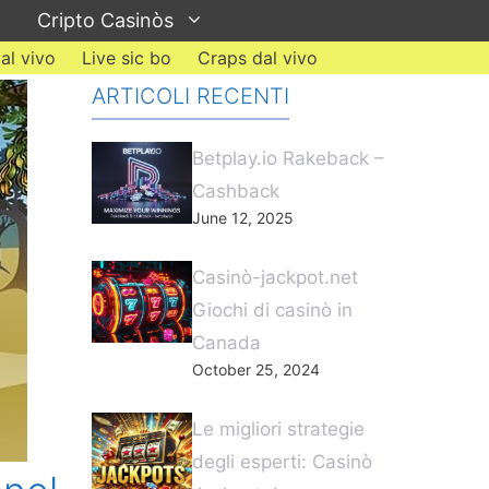
Cripto Casinòs
al vivo
Live sic bo
Craps dal vivo
ARTICOLI RECENTI
Betplay.io Rakeback –
Cashback
June 12, 2025
Casinò-jackpot.net
Giochi di casinò in
Canada
October 25, 2024
Le migliori strategie
degli esperti: Casinò