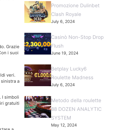
Promozione Dulinbet
Clash Royale
July 6, 2024
Casinò Non-Stop Drop
Flush
do. Grazie
Con i suoi
June 19, 2024
Betplay Lucky6
di veri.
Roulette Madness
sinistra a
July 6, 2024
 I simboli
Metodo della roulette
i gratuiti
88 DOZEN ANALYTIC
SYSTEM
May 12, 2024
rtare a