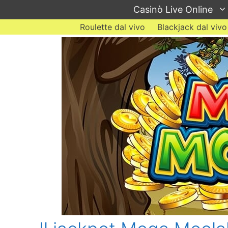
Skip
Casinò Live Online
to
content
Roulette dal vivo
Blackjack dal vivo