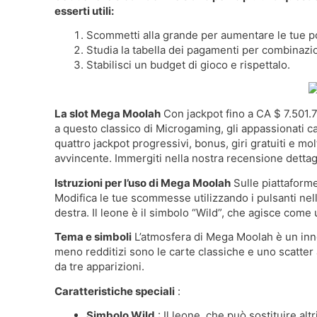
esserti utili:
Scommetti alla grande per aumentare le tue po
Studia la tabella dei pagamenti per combinazio
Stabilisci un budget di gioco e rispettalo.
La slot Mega Moolah
Con jackpot fino a CA $ 7.501.7
a questo classico di Microgaming, gli appassionati can
quattro jackpot progressivi, bonus, giri gratuiti e mol
avvincente. Immergiti nella nostra recensione dettag
Istruzioni per l’uso di Mega Moolah
Sulle piattaform
Modifica le tue scommesse utilizzando i pulsanti nella
destra. Il leone è il simbolo “Wild”, che agisce come u
Tema e simboli
L’atmosfera di Mega Moolah è un inno a
meno redditizi sono le carte classiche e uno scatter a
da tre apparizioni.
Caratteristiche speciali
:
Simbolo Wild
: Il leone, che può sostituire al