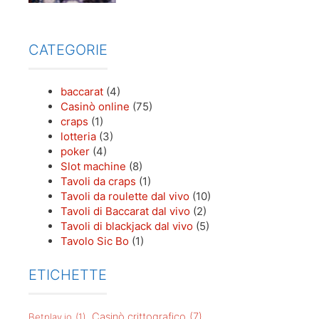
CATEGORIE
baccarat
(4)
Casinò online
(75)
craps
(1)
lotteria
(3)
poker
(4)
Slot machine
(8)
Tavoli da craps
(1)
Tavoli da roulette dal vivo
(10)
Tavoli di Baccarat dal vivo
(2)
Tavoli di blackjack dal vivo
(5)
Tavolo Sic Bo
(1)
ETICHETTE
Casinò crittografico
(7)
Betplay.io
(1)