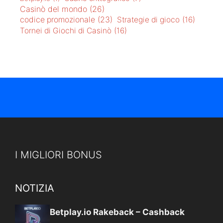
Casinò del mondo
(26)
codice promozionale
(23)
Strategie di gioco
(16)
Tornei di Giochi di Casinò
(16)
I MIGLIORI BONUS
NOTIZIA
Betplay.io Rakeback – Cashback