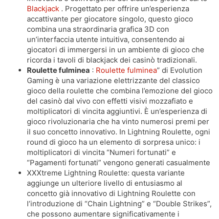
Blackjack
. Progettato per offrire un’esperienza
accattivante per giocatore singolo, questo gioco
combina una straordinaria grafica 3D con
un’interfaccia utente intuitiva, consentendo ai
giocatori di immergersi in un ambiente di gioco che
ricorda i tavoli di blackjack dei casinò tradizionali.
Roulette fulminea
:
Roulette fulminea
” di Evolution
Gaming è una variazione elettrizzante del classico
gioco della roulette che combina l’emozione del gioco
del casinò dal vivo con effetti visivi mozzafiato e
moltiplicatori di vincita aggiuntivi. È un’esperienza di
gioco rivoluzionaria che ha vinto numerosi premi per
il suo concetto innovativo. In Lightning Roulette, ogni
round di gioco ha un elemento di sorpresa unico: i
moltiplicatori di vincita “Numeri fortunati” e
“Pagamenti fortunati” vengono generati casualmente
XXXtreme Lightning Roulette: questa variante
aggiunge un ulteriore livello di entusiasmo al
concetto già innovativo di Lightning Roulette con
l’introduzione di “Chain Lightning” e “Double Strikes”,
che possono aumentare significativamente i