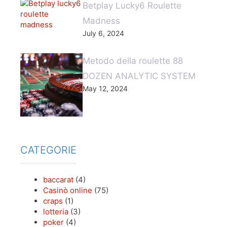
Betplay Lucky6 Roulette
Madness
July 6, 2024
Metodo della roulette 88
DOZEN ANALYTIC SYSTEM
May 12, 2024
CATEGORIE
baccarat
(4)
Casinò online
(75)
craps
(1)
lotteria
(3)
poker
(4)