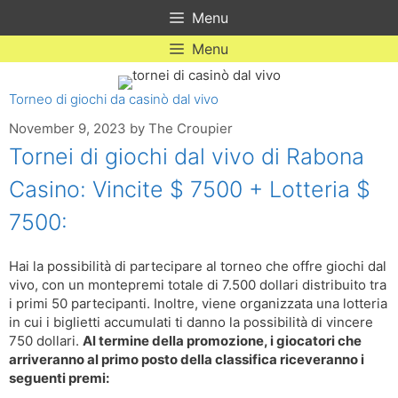
Skip
Menu
to
content
Menu
Torneo di giochi da casinò dal vivo
November 9, 2023
by
The Croupier
Tornei di giochi dal vivo di Rabona
Casino: Vincite $ 7500 + Lotteria $
7500:
Hai la possibilità di partecipare al torneo che offre giochi dal
vivo, con un montepremi totale di 7.500 dollari distribuito tra
i primi 50 partecipanti. Inoltre, viene organizzata una lotteria
in cui i biglietti accumulati ti danno la possibilità di vincere
750 dollari.
Al termine della promozione, i giocatori che
arriveranno al primo posto della classifica riceveranno i
seguenti premi: