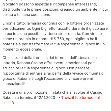
giocatori possono aspettarsi ricompense interessanti,
distribuite tra le prime posizioni, creando un ambiente in cui
abilità e fortuna coesistono.
E non è tutto: la magia continua con le lotterie organizzate
periodicamente. Ogni biglietto raccolto durante il gioco apre
le porte a una possibile vittoria straordinaria. Con vincite
come un premio in denaro di $ 750, ogni biglietto ha il
potenziale per trasformare la tua esperienza di gioco in un
momento eccezionale.
Che si tratti della frenesia dei tornei o dell’attesa della
lotteria, Rabona Casino offre eventi emozionanti per
arricchire la tua esperienza di gioco. Non perdere
l’opportunità di entrare a far parte della vivace comunità di
gioco di Rabona e cogli l’occasione di vincere premi
sensazionali!
Questa è una promozione limitata che si svolge al Casinò
Rabona e termina il 12.11.2023>>
Trova il tuo torneo del
casinò