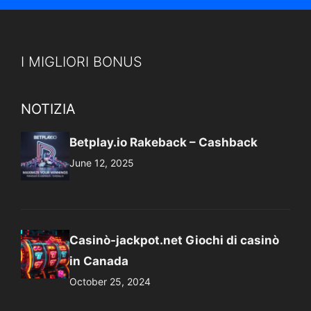
I MIGLIORI BONUS
NOTIZIA
Betplay.io Rakeback – Cashback
June 12, 2025
Casinò-jackpot.net Giochi di casinò
in Canada
October 25, 2024