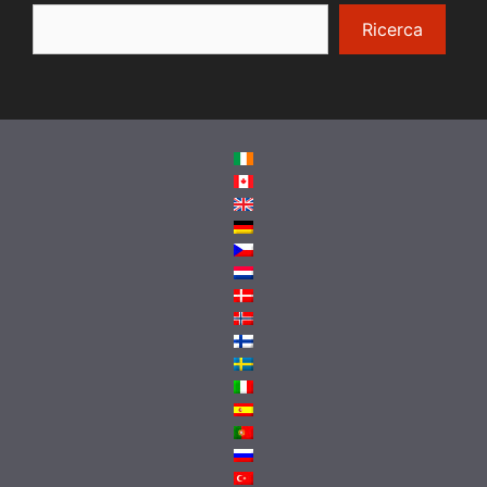
Ricerca