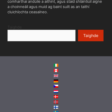
comharthaí andúile a aithint, agus staid shláintiúil aigne
a choinneáil agus muid ag baint suilt as an taithí
cluichíochta ceasaíneo.
Taighde
Taighde