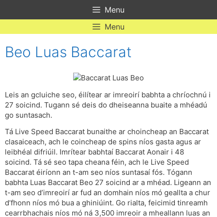
Skip
Menu
to
content
Menu
Beo Luas Baccarat
Leis an gcluiche seo, éilítear ar imreoirí babhta a chríochnú i
27 soicind. Tugann sé deis do dheiseanna buaite a mhéadú
go suntasach.
Tá Live Speed Baccarat bunaithe ar choincheap an Baccarat
clasaiceach, ach le coincheap de spins níos gasta agus ar
leibhéal difriúil. Imrítear babhtaí Baccarat Aonair i 48
soicind. Tá sé seo tapa cheana féin, ach le Live Speed
Baccarat éiríonn an t-am seo níos suntasaí fós. Tógann
babhta Luas Baccarat Beo 27 soicind ar a mhéad. Ligeann an
t-am seo d’imreoirí ar fud an domhain níos mó geallta a chur
d’fhonn níos mó bua a ghiniúint. Go rialta, feicimid tinreamh
cearrbhachais níos mó ná 3,500 imreoir a mheallann luas an