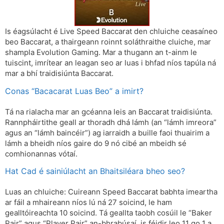
Is éagsúlacht é Live Speed ​​​​Baccarat den chluiche ceasaíneo
beo Baccarat, a thairgeann roinnt soláthraithe cluiche, mar
shampla Evolution Gaming. Mar a thugann an t-ainm le
tuiscint, imrítear an leagan seo ar luas i bhfad níos tapúla ná
mar a bhí traidisiúnta Baccarat.
Conas “Bacacarat Luas Beo” a imirt?
Tá na rialacha mar an gcéanna leis an Baccarat traidisiúnta.
Rannpháirtithe geall ar thoradh dhá lámh (an “lámh imreora”
agus an “lámh baincéir”) ag iarraidh a buille faoi thuairim a
lámh a bheidh níos gaire do 9 nó cibé an mbeidh sé
comhionannas vótaí.
Hat Cad é sainiúlacht an Bhaitsiléara bheo seo?
Luas an chluiche: Cuireann Speed ​​​​Baccarat babhta imeartha
ar fáil a mhaireann níos lú ná 27 soicind, le ham
gealltóireachta 10 soicind. Tá geallta taobh cosúil le “Baker
Pair” agus “Player Pair” an-bhrabúsaí, is féidir leo 11 go 1 a