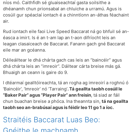
níos mó. Caithfidh sé gluaiseachtaí gasta soilsithe a
dhéanamh chun prionsabal an chluiche a urramú. Agus is
cosúil gur spéaclaí iontach é a chinntíonn an-áthas féachaint
air.
Rud iontach eile faoi Live Speed Baccarat ná go bhfuil sé an-
éasca a imirt. Is é an t-am lap an t-aon difríocht leis an
leagan clasaiceach de Baccarat. Fanann gach gné Baccarat
eile mar an gcéanna.
Déileáiltear le dhá chárta gach cas leis an “baincéir” agus
dhá chárta leis an “imreoir”. Dáiltear cárta breise más gá.
Bhuaigh an ceann is gaire do 9.
I dtéarmaí gealltóireachta, tá an rogha ag imreoirí a roghnú ó
‘Baincéir’, ‘Imreoir’ nó ‘Tarraing’
. Tá geallta taobh cosúil le
“Baker Pair” agus “Player Pair” ann freisin
, tá siad ar fáil
chun buachan breise a phóca. Ina theannta sin,
tá na geallta
taobh seo an-brabúsaí agus is féidir leo 11 go 1 a íoc.
Straitéis Baccarat Luas Beo:
Gnéithe le machnamh