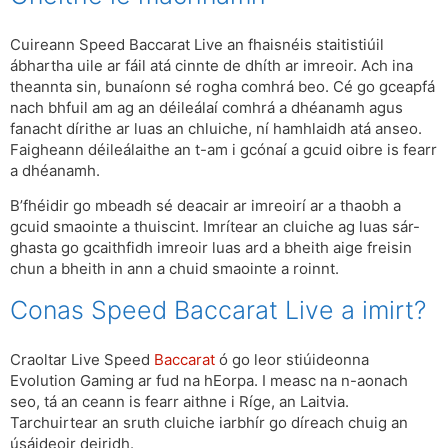
Cuireann Speed Baccarat Live an fhaisnéis staitistiúil
ábhartha uile ar fáil atá cinnte de dhíth ar imreoir. Ach ina
theannta sin, bunaíonn sé rogha comhrá beo. Cé go gceapfá
nach bhfuil am ag an déileálaí comhrá a dhéanamh agus
fanacht dírithe ar luas an chluiche, ní hamhlaidh atá anseo.
Faigheann déileálaithe an t-am i gcónaí a gcuid oibre is fearr
a dhéanamh.
B’fhéidir go mbeadh sé deacair ar imreoirí ar a thaobh a
gcuid smaointe a thuiscint. Imrítear an cluiche ag luas sár-
ghasta go gcaithfidh imreoir luas ard a bheith aige freisin
chun a bheith in ann a chuid smaointe a roinnt.
Conas Speed Baccarat Live a imirt?
Craoltar Live Speed
​​​​Baccarat
ó go leor stiúideonna
Evolution Gaming ar fud na hEorpa. I measc na n-aonach
seo, tá an ceann is fearr aithne i Ríge, an Laitvia.
Tarchuirtear an sruth cluiche iarbhír go díreach chuig an
úsáideoir deiridh.