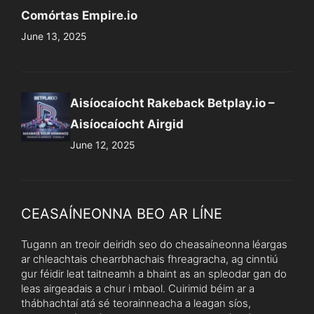
Comórtas Empire.io
June 13, 2025
Aisíocaíocht Rakeback Betplay.io –
Aisíocaíocht Airgid
June 12, 2025
CEASAÍNEONNA BEO AR LÍNE
Tugann an treoir deiridh seo do cheasaíneonna léargas
ar chleachtais chearrbhachais fhreagracha, ag cinntiú
gur féidir leat taitneamh a bhaint as an spleodar gan do
leas airgeadais a chur i mbaol. Cuirimid béim ar a
thábhachtaí atá sé teorainneacha a leagan síos,