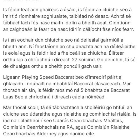
Is féidir leat aon ghaireas a úsáid, is féidir an cluiche seo a
imirt ó ríomhaire soghluaiste, taibléad nó deasc. Ach tá sé
tábhachtach fós nasc maith Idirlín a bheith agat. Cinntíonn
an caighdeán is fearr de nasc Idirlín cáilíocht físe níos fearr.
Is í an eochair don chluiche seo ná déileálaí gairmiúil a
bheith ann. Ní fhostaíonn an chuideachta ach na déileálaithe
is eolaí agus is féidir iad a fheiceáil sa chluiche. Éilítear
orthu lap a chríochnú i díreach 27 soicind. Go deimhin, tá sé
de dhualgas orthu a bheith poncúil gach uair.
Ligeann Playing Speed Baccarat beo d’imreoirí páirt a
ghlacadh i ndúbailt na mbabhtaí Baccarat clasaiceach. Mar
thoradh air sin, is féidir níos mó ná 5 bhabhta de Baccarat
Luas Beo a chríochnú i díreach cúpla nóiméad.
Mar fhocal scoir, tá sé tábhachtach a shoiléiriú go bhfuil an
cluiche seo údaraithe agus rialaithe ag comhlachtaí rialála. Is
iad na rialaitheoirí seo Údarás Cearrbhachais Mháltais,
Coimisiún Cearrbhachais na RA, agus Coimisiún Rialaithe
Cearrbhachais Alderney agus daoine eile.