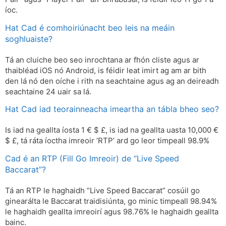
íoc.
Hat Cad é comhoiriúnacht beo leis na meáin
soghluaiste?
Tá an cluiche beo seo inrochtana ar fhón cliste agus ar
thaibléad iOS nó Android, is féidir leat imirt ag am ar bith
den lá nó den oíche i rith na seachtaine agus ag an deireadh
seachtaine 24 uair sa lá.
Hat Cad iad teorainneacha imeartha an tábla bheo seo?
Is iad na geallta íosta 1 € $ £, is iad na geallta uasta 10,000 €
$ £, tá ráta íoctha imreoir ‘RTP’ ard go leor timpeall 98.9%
Cad é an RTP (Fill Go Imreoir) de “Live Speed ​​
Baccarat”?
Tá an RTP le haghaidh “Live Speed ​​​​Baccarat” cosúil go
ginearálta le Baccarat traidisiúnta, go minic timpeall 98.94%
le haghaidh geallta imreoirí agus 98.76% le haghaidh geallta
bainc.