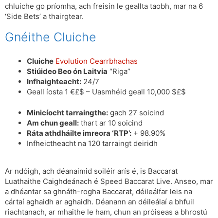
chluiche go príomha, ach freisin le geallta taobh, mar na 6
‘Side Bets’ a thairgtear.
Gnéithe Cluiche
Cluiche
Evolution Cearrbhachas
Stiúideo Beo ón Laitvia
“Riga”
Infhaighteacht:
24/7
Geall íosta 1 €£$ – Uasmhéid geall 10,000 $£$
Minicíocht tarraingthe:
gach 27 soicind
Am chun geall:
thart ar 10 soicind
Ráta athdháilte imreora ‘RTP’:
+ 98.90%
Infheictheacht na 120 tarraingt deiridh
Ar ndóigh, ach déanaimid soiléir arís é, is Baccarat
Luathaithe Caighdeánach é Speed Baccarat Live. Anseo, mar
a dhéantar sa ghnáth-rogha Baccarat, déileálfar leis na
cártaí aghaidh ar aghaidh. Déanann an déileálaí a bhfuil
riachtanach, ar mhaithe le ham, chun an próiseas a bhrostú