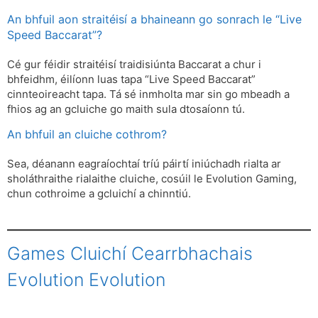
An bhfuil aon straitéisí a bhaineann go sonrach le “Live
Speed ​​Baccarat”?
Cé gur féidir straitéisí traidisiúnta Baccarat a chur i
bhfeidhm, éilíonn luas tapa “Live Speed ​​​​Baccarat”
cinnteoireacht tapa. Tá sé inmholta mar sin go mbeadh a
fhios ag an gcluiche go maith sula dtosaíonn tú.
An bhfuil an cluiche cothrom?
Sea, déanann eagraíochtaí tríú páirtí iniúchadh rialta ar
sholáthraithe rialaithe cluiche, cosúil le Evolution Gaming,
chun cothroime a gcluichí a chinntiú.
Games Cluichí Cearrbhachais
Evolution Evolution