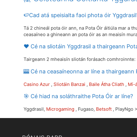
🍉Cad atá speisialta faoi phota óir Yggdrasil
Tá 2 chineál pota óir ann, na Pota Óir áitiúla mar a 
ceasaíneo a ghineann an pota óir as an meaisín mur
❤️ Cé na sliotáin Yggdrasil a thairgeann Pot
Tairgeann 2 mheaisín sliotán forásach comhroinnte: 
🎰 Cé na ceasaíneonna ar líne a thairgeann 
Casino Azur
,
Sliotáin Banzai
,
Baile Átha Cliath
,
Mí-á
🎯 Cé hiad na soláthraithe Pota Óir ar líne?
Yggdrasil,
Microgaming
, Fugaso,
Betsoft
, PlayNgo >