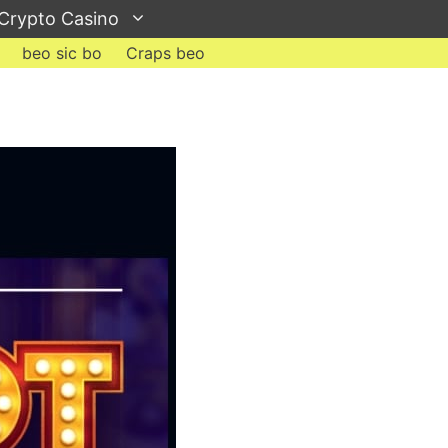
Crypto Casino
beo sic bo
Craps beo