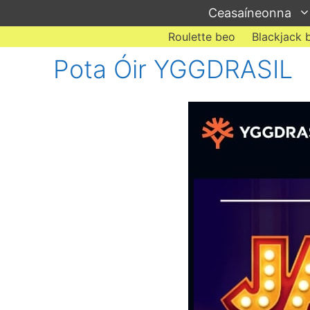
Skip
Ceasaíneonna
to
content
Roulette beo
Blackjack 
Pota Óir YGGDRASIL