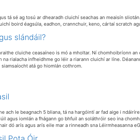
s tá sé ag tosú ar dhearadh cluichí seachas an meaisín sliotán. S
ichí boird éagsúla, eadhon, crannchuir, keno, cártaí scratch agu
gus slándáil?
thraithe cluiche ceasaíneo is mó a mholtar. Ní chomhoibríonn an 
 rialacha infheidhme go léir a riarann cluichí ar líne. Déanann e
as siamsaíocht atá go hiomlán cothrom.
sil
íne ach le beagnach 5 bliana, tá na hargóintí ar fad aige i ndáiríre
iúil agus iomlán a fhágann go bhfuil an soláthróir seo ina chomh
thair dó arís agus arís eile mar a rinneadh sna Léirmheasanna e
il Pota Óir