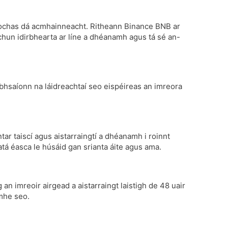
huíochas dá acmhainneacht. Ritheann Binance BNB ar
d chun idirbhearta ar líne a dhéanamh agus tá sé an-
bhsaíonn na láidreachtaí seo eispéireas an imreora
ar taiscí agus aistarraingtí a dhéanamh i roinnt
tá éasca le húsáid gan srianta áite agus ama.
an imreoir airgead a aistarraingt laistigh de 48 uair
imhe seo.