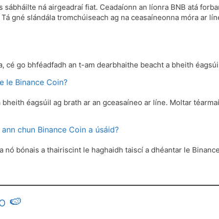
 sábháilte ná airgeadraí fiat. Ceadaíonn an líonra BNB atá forba
he. Tá gné slándála tromchúiseach ag na ceasaíneonna móra ar lí
, cé go bhféadfadh an t-am dearbhaithe beacht a bheith éagsúil 
he le Binance Coin?
 bheith éagsúil ag brath ar an gceasaíneo ar líne. Moltar téarma
a ann chun Binance Coin a úsáid?
 nó bónais a thairiscint le haghaidh taiscí a dhéantar le Binanc
o 🍉