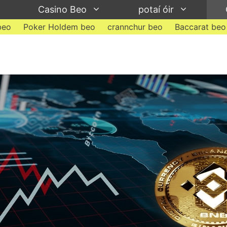
Casino Beo
potaí óir
beo
Poker Holdem beo
crannchur beo
Baccarat beo