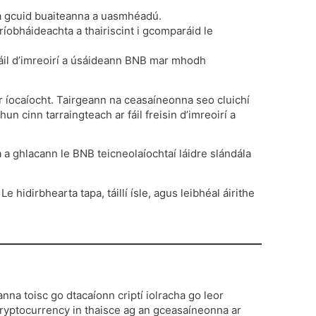
í a gcuid buaiteanna a uasmhéadú.
ríobháideachta a thairiscint i gcomparáid le
fáil d’imreoirí a úsáideann BNB mar mhodh
 íocaíocht. Tairgeann na ceasaíneonna seo cluichí
un cinn tarraingteach ar fáil freisin d’imreoirí a
 a ghlacann le BNB teicneolaíochtaí láidre slándála
hidirbhearta tapa, táillí ísle, agus leibhéal áirithe
na toisc go dtacaíonn criptí iolracha go leor
cryptocurrency in thaisce ag an gceasaíneonna ar