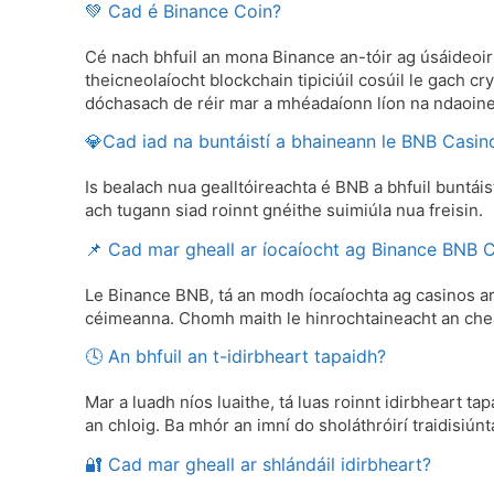
💚 Cad é Віnаnсе Соіn?
Cé nach bhfuil an mona Binance an-tóir ag úsáideoir
theicneolaíocht blockchain tipiciúil cosúil le gach cr
dóchasach de réir mar a mhéadaíonn líon na ndaoine
💎Cad iad na buntáistí a bhaineann le BNB Casin
Is bealach nua gealltóireachta é BNB a bhfuil buntá
ach tugann siad roinnt gnéithe suimiúla nua freisin.
📌 Cad mar gheall ar íocaíocht ag Binance BNB 
Le Binance BNB, tá an modh íocaíochta ag casinos ar 
céimeanna. Chomh maith le hinrochtaineacht an cheasa
🕓 An bhfuil an t-idirbheart tapaidh?
Mar a luadh níos luaithe, tá luas roinnt idirbheart t
an chloig. Ba mhór an imní do sholáthróirí traidisiún
🔐 Cad mar gheall ar shlándáil idirbheart?