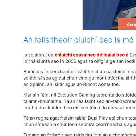
An foilsitheoir cluichí beo is mó
Is soláthraí de
chluichí ceasaíneo déileálaí beo é
Evo
idirnáisiúnta seo in 2006 agus tá oifigí aige san Iodái
Buíochas le beochantóirí cáilithe chun na cluichí n
soláthraí seo ag dul chun cinn go mór i dtíortha áiri
an Spáinn, an Ísiltír agus an Ríocht Aontaithe.
Mar sin féin, níl Evolution Gaming teoranta do stiúid
talamh-bhunaithe. Tá an réaltacht seo an-tábhachtach
cruthú do stiúideo beo eisiach féin i do cheasaíneo
Tá an rogha agat freisin táblaí Dual Play atá chun t
chun síneadh a chur lena seomra cearrbhachais agus ia
Tugann an forbróir seo tairiscint iomlán a chomhchea