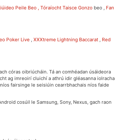
tiúideo Peile
Beo , Tóraíocht Taisce Gonzo
beo ,
Fan
eo Poker Live
,
XXXtreme Lightning Baccarat
,
Red
do gach córas oibriúcháin. Tá an comhéadan úsáideora
cht ag imreoirí cluichí a athrú idir gléasanna iolracha
níos fairsinge le seisiúin cearrbhachais níos faide
d Android cosúil le Samsung, Sony, Nexus, gach raon
o