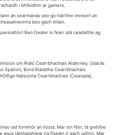
 rachaidh i bhfeidhm ar gamers.
lann an searmanas seo go háirithe imreoirí an
 cheasaíneonna beo gach bliain.
eisialtóirí Beo Dealer is fearr atá ceadaithe ag
misiún um Rialú Cearrbhachais Alderney, Údarás
An Spáinn), Bord Rialaithe Cearrbhachais
hOifige Náisiúnta Cearrbhachais (Ceanada),
neo iad formhór an liosta. Mar sin féin, tá gnéithe
 agus lámhaightear na físeáin ó gach uillinn. Mar