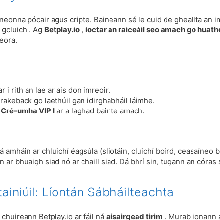
neonna pócair agus cripte. Baineann sé le cuid de gheallta an i
 gcluichí. Ag
Betplay.io
,
íoctar an raiceáil seo amach go huath
eora.
 i rith an lae ar ais don imreoir.
akeback go laethúil gan idirghabháil láimhe.
l Cré-umha VIP I
ar a laghad bainte amach.
amháin ar chluichí éagsúla (sliotáin, cluichí boird, ceasaíneo b
 ar bhuaigh siad nó ar chaill siad. Dá bhrí sin, tugann an córas
ainiúil: Líontán Sábháilteachta
a chuireann Betplay.io ar fáil ná
aisairgead tirim
. Murab ionann 