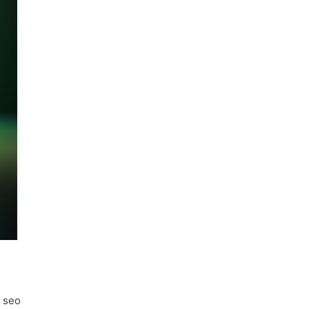
a seo