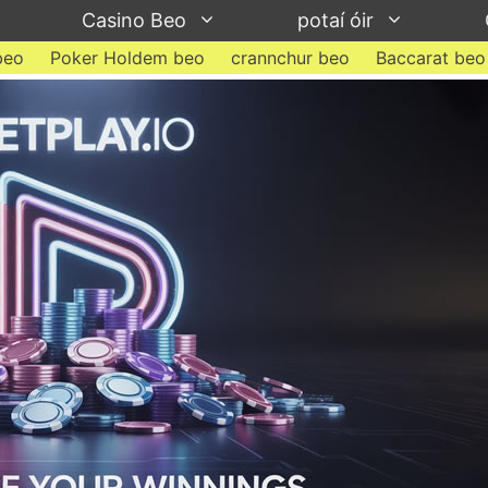
Casino Beo
potaí óir
beo
Poker Holdem beo
crannchur beo
Baccarat beo