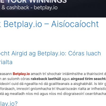
Betplay.io – Aisíocaíocht
cht Airgid ag Betplay.io: Córas luach
ialta
 seasann
Betplay.io
amach trí shochair inláimhsithe a thairiscint d
nn an suíomh córas
rakeback laethúil
agus
airgead tirim seachta
ideoirí cuid dá ngeallta nó dá gcaillteanais a aisghabháil. Is léir 
orásach, imreoirí gníomhacha trí thuairisceán rialta ar infheistí
 atá ag mealladh níos mó agus níos mó díograiseoirí cearrbhachai
lay.io?