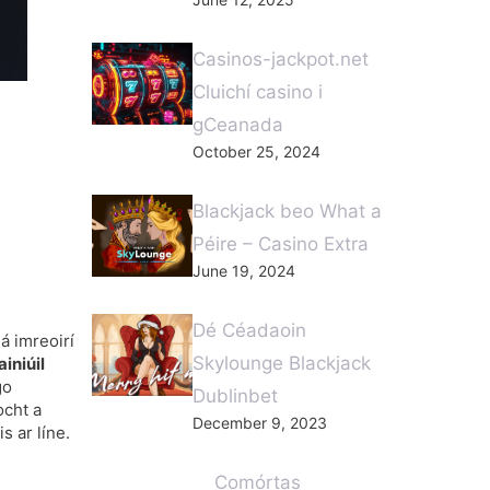
Casinos-jackpot.net
Cluichí casino i
gCeanada
October 25, 2024
Blackjack beo What a
Péire – Casino Extra
June 19, 2024
Dé Céadaoin
á imreoirí
Skylounge Blackjack
iniúil
go
Dublinbet
ocht a
December 9, 2023
s ar líne.
Comórtas