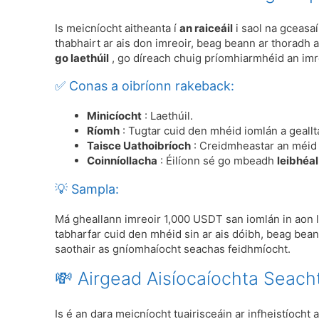
Is meicníocht aitheanta í
an raiceáil
i saol na gceasaí
thabhairt ar ais don imreoir, beag beann ar thoradh a
go laethúil
, go díreach chuig príomhiarmhéid an imr
✅ Conas a oibríonn rakeback:
Minicíocht
: Laethúil.
Ríomh
: Tugtar cuid den mhéid iomlán a gealltar
Taisce Uathoibríoch
: Creidmheastar an méid r
Coinníollacha
: Éilíonn sé go mbeadh
leibhéa
💡 Sampla:
Má gheallann imreoir 1,000 USDT san iomlán in aon lá 
tabharfar cuid den mhéid sin ar ais dóibh, beag beann
saothair as gníomhaíocht seachas feidhmíocht.
💸 Airgead Aisíocaíochta Seacht
Is é an dara meicníocht tuairisceáin ar infheistíocht 