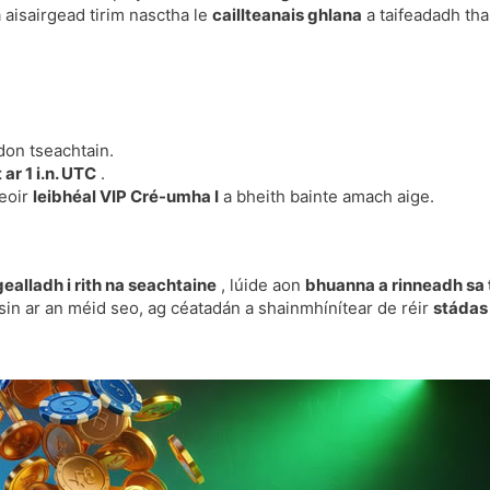
á aisairgead tirim nasctha le
caillteanais ghlana
a taifeadadh tha
on tseachtain.
ar 1 i.n. UTC
.
reoir
leibhéal VIP Cré-umha I
a bheith bainte amach aige.
ealladh i rith na seachtaine
, lúide aon
bhuanna a rinneadh sa
nsin ar an méid seo, ag céatadán a shainmhínítear de réir
stádas