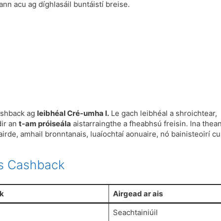
nn acu ag díghlasáil buntáistí breise.
cashback ag
leibhéal Cré-umha I.
Le gach leibhéal a shroichtear,
dir an
t-am próiseála
aistarraingthe a fheabhsú freisin. Ina thean
airde, amhail bronntanais, luaíochtaí aonuaire, nó bainisteoirí c
us Cashback
k
Airgead ar ais
Seachtainiúil