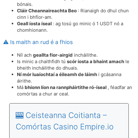
bónais.
Cláir Cheannaireachta Beo
: Rianaigh do dhul chun
cinn i bhfíor-am.
Geall íosta íseal
: ag tosú go minic ó 1 USDT nó a
chomhionann.
⚠️ Is maith an rud é a fhios
Níl ach
geallta fíor-airgid
incháilithe.
Is minic a chaithfidh tú
scór íosta a bhaint amach
le
bheith incháilithe do dhuais.
Ní mór luaíochtaí a éileamh de láimh
i gcásanna
áirithe.
Má
bhíonn líon na rannpháirtithe ró-íseal
, féadfar an
comórtas a chur ar ceal.
🎰 Ceisteanna Coitianta –
Comórtas Casino Empire.io