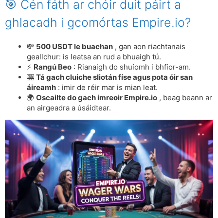
🎯 Cén fáth ar chóir duit páirt a
ghlacadh i gcomórtas Empire.io?
💸
500 USDT le buachan
, gan aon riachtanais
geallchur: is leatsa an rud a bhuaigh tú.
⚡
Rangú Beo
: Rianaigh do shuíomh i bhfíor-am.
🎰
Tá gach cluiche sliotán físe agus pota óir san
áireamh
: imir de réir mar is mian leat.
🌍
Oscailte do gach imreoir Empire.io
, beag beann ar
an airgeadra a úsáidtear.