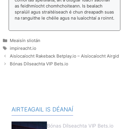
as feidhmíocht chomhchoiteann. Is bealach
spraíúil agus straitéiseach é chun dreapadh suas
na ranguithe le chéile agus na luaíochtaí a roinnt.
Categories
Meaisín sliotán
Tags
impireacht.io
Aisíocaíocht Rakeback Betplay.io – Aisíocaíocht Airgid
Bónas Dílseachta VIP Bets.io
AIRTEAGAIL IS DÉANAÍ
Bónas Dílseachta VIP Bets.io