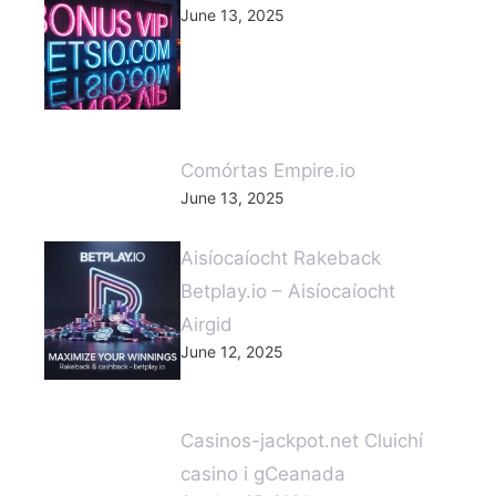
June 13, 2025
Comórtas Empire.io
June 13, 2025
Aisíocaíocht Rakeback
Betplay.io – Aisíocaíocht
Airgid
June 12, 2025
Casinos-jackpot.net Cluichí
casino i gCeanada