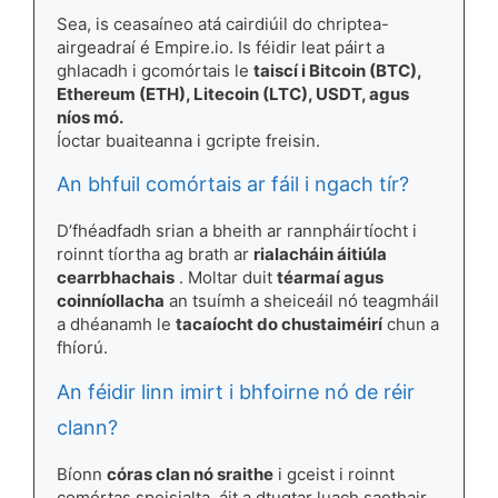
Sea, is ceasaíneo atá cairdiúil do chriptea-
airgeadraí é Empire.io. Is féidir leat páirt a
ghlacadh i gcomórtais le
taiscí i Bitcoin (BTC),
Ethereum (ETH), Litecoin (LTC), USDT, agus
níos mó.
Íoctar buaiteanna i gcripte freisin.
An bhfuil comórtais ar fáil i ngach tír?
D’fhéadfadh srian a bheith ar rannpháirtíocht i
roinnt tíortha ag brath ar
rialacháin áitiúla
cearrbhachais
. Moltar duit
téarmaí agus
coinníollacha
an tsuímh a sheiceáil nó teagmháil
a dhéanamh le
tacaíocht do chustaiméirí
chun a
fhíorú.
An féidir linn imirt i bhfoirne nó de réir
clann?
Bíonn
córas clan nó sraithe
i gceist i roinnt
comórtas speisialta, áit a dtugtar luach saothair