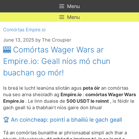
Skip
Menu
to
content
Menu
Comórtas Empire.io
June 13, 2025
by
The Croupier
🎰 Comórtas Wager Wars ar
Empire.io: Geall níos mó chun
buachan go mór!
Is breá le lucht leanúna sliotán agus
pota óir
an comórtas
nua seo arna sheoladh ag
Empire.io
:
comórtas Wager Wars
Empire.io
. Le linn duaise de
500 USDT le roinnt
, is féidir le
gach geall tú a thabhairt níos gaire don bhua!
🏆 An coincheap: pointí a bhailiú le gach geall
Tá an comórtas bunaithe ar phrionsabal simplí ach thar a