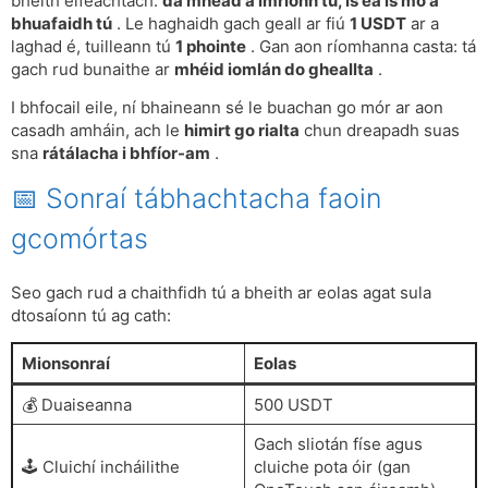
bheith éifeachtach:
dá mhéad a imríonn tú, is ea is mó a
bhuafaidh tú
. Le haghaidh gach geall ar fiú
1 USDT
ar a
laghad é, tuilleann tú
1 phointe
. Gan aon ríomhanna casta: tá
gach rud bunaithe ar
mhéid iomlán do gheallta
.
I bhfocail eile, ní bhaineann sé le buachan go mór ar aon
casadh amháin, ach le
himirt go rialta
chun dreapadh suas
sna
rátálacha i bhfíor-am
.
📅 Sonraí tábhachtacha faoin
gcomórtas
Seo gach rud a chaithfidh tú a bheith ar eolas agat sula
dtosaíonn tú ag cath:
Mionsonraí
Eolas
💰 Duaiseanna
500 USDT
Gach sliotán físe agus
🕹️ Cluichí incháilithe
cluiche pota óir (gan