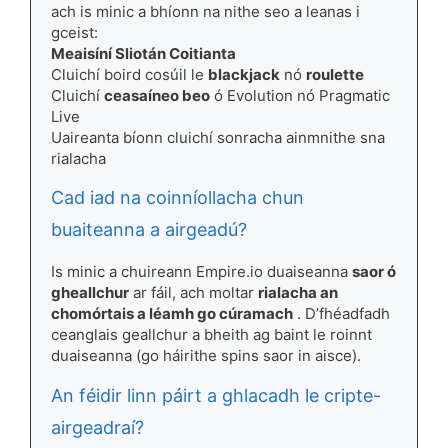
ach is minic a bhíonn na nithe seo a leanas i
gceist:
Meaisíní Sliotán Coitianta
Cluichí boird cosúil le
blackjack
nó
roulette
Cluichí
ceasaíneo beo
ó Evolution nó Pragmatic
Live
Uaireanta bíonn cluichí sonracha ainmnithe sna
rialacha
Cad iad na coinníollacha chun
buaiteanna a airgeadú?
Is minic a chuireann Empire.io duaiseanna
saor ó
gheallchur
ar fáil, ach moltar
rialacha an
chomórtais a léamh go cúramach
. D’fhéadfadh
ceanglais geallchur a bheith ag baint le roinnt
duaiseanna (go háirithe spins saor in aisce).
An féidir linn páirt a ghlacadh le cripte-
airgeadraí?