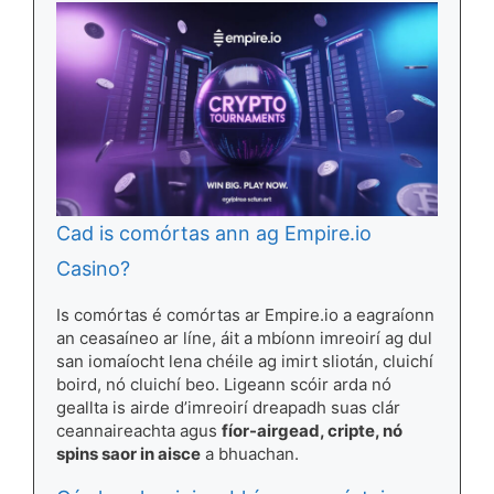
Cad is comórtas ann ag Empire.io
Casino?
Is comórtas é comórtas ar Empire.io a eagraíonn
an ceasaíneo ar líne, áit a mbíonn imreoirí ag dul
san iomaíocht lena chéile ag imirt sliotán, cluichí
boird, nó cluichí beo. Ligeann scóir arda nó
geallta is airde d’imreoirí dreapadh suas clár
ceannaireachta agus
fíor-airgead, cripte, nó
spins saor in aisce
a bhuachan.