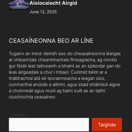
CEASAÍNEONNA BEO AR LÍNE
Tugann an treoir deiridh seo do cheasaíneonna léargas
ar chleachtais chearrbhachais fhreagracha, ag cinntiú
gur féidir leat taitneamh a bhaint as an spleodar gan do
leas airgeadais a chur i mbaol. Cuirimid béim ar a
thábhachtaí atá sé teorainneacha a leagan síos,
comharthaí andúile a aithint, agus staid shláintiúil aigne
a choinneáil agus muid ag baint suilt as an taithí
cluichíochta ceasaíneo.
Taighde
Taighde