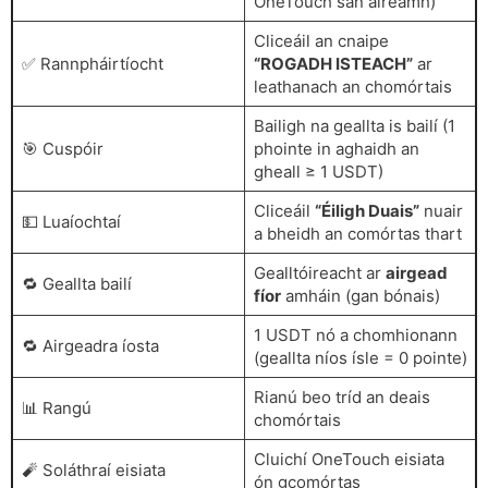
OneTouch san áireamh)
Cliceáil an cnaipe
✅ Rannpháirtíocht
“ROGADH ISTEACH”
ar
leathanach an chomórtais
Bailigh na geallta is bailí (1
🎯 Cuspóir
phointe in aghaidh an
gheall ≥ 1 USDT)
Cliceáil
“Éiligh Duais”
nuair
💵 Luaíochtaí
a bheidh an comórtas thart
Gealltóireacht ar
airgead
🔁 Geallta bailí
fíor
amháin (gan bónais)
1 USDT nó a chomhionann
🔁 Airgeadra íosta
(geallta níos ísle = 0 pointe)
Rianú beo tríd an deais
📊 Rangú
chomórtais
Cluichí OneTouch eisiata
🧨 Soláthraí eisiata
ón gcomórtas