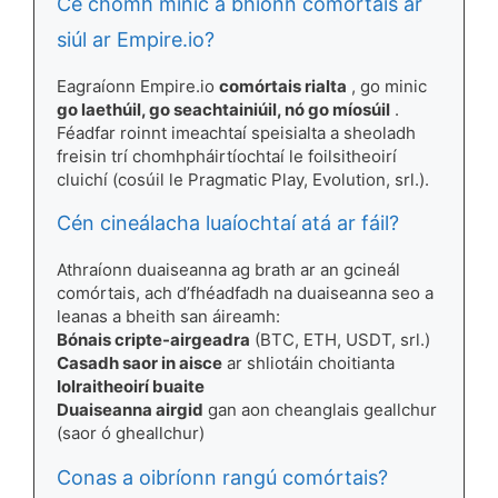
Cé chomh minic a bhíonn comórtais ar
siúl ar Empire.io?
Eagraíonn Empire.io
comórtais rialta
, go minic
go laethúil, go seachtainiúil, nó go míosúil
.
Féadfar roinnt imeachtaí speisialta a sheoladh
freisin trí chomhpháirtíochtaí le foilsitheoirí
cluichí (cosúil le Pragmatic Play, Evolution, srl.).
Cén cineálacha luaíochtaí atá ar fáil?
Athraíonn duaiseanna ag brath ar an gcineál
comórtais, ach d’fhéadfadh na duaiseanna seo a
leanas a bheith san áireamh:
Bónais cripte-airgeadra
(BTC, ETH, USDT, srl.)
Casadh saor in aisce
ar shliotáin choitianta
Iolraitheoirí buaite
Duaiseanna airgid
gan aon cheanglais geallchur
(saor ó gheallchur)
Conas a oibríonn rangú comórtais?