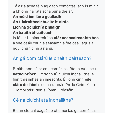
Tá a rialacha féin ag gach comórtas, ach is minic
a bhíonn na rátálacha bunaithe ar:
An méid iomlán a gealladh
An t-iolraitheoir buaite is airde
Líon na gcluichí a bhuaigh
An tsraith bhuaiteach
Is féidir le himreoirí an
clár ceannaireachta beo
a sheiceáil chun a seasamh a fheiceáil agus a
ndul chun cinn a rianú.
An gá dom clárú le bheith páirteach?
Braitheann sé ar an gcomórtas. Bíonn cuid acu
uathoibríoch
: imríonn tú cluichí incháilithe le
linn thréimhse an imeachta. Éilíonn cinn eile
clárú de láimh
tríd an rannán “Ardú Céime” nó
“Comórtais” den suíomh Gréasáin.
Cé na cluichí atá incháilithe?
Bíonn cluichí éagsúil ó chomórtas go comórtas,