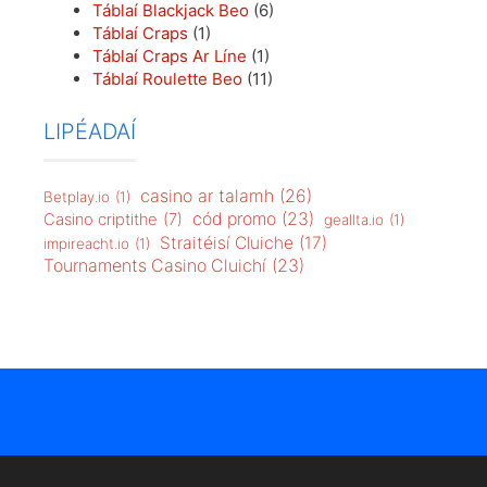
Táblaí Roulette Beo
(11)
LIPÉADAÍ
casino ar talamh
(26)
Betplay.io
(1)
cód promo
(23)
Casino criptithe
(7)
geallta.io
(1)
Straitéisí Cluiche
(17)
impireacht.io
(1)
Tournaments Casino Cluichí
(23)
BÓNAIS BARR