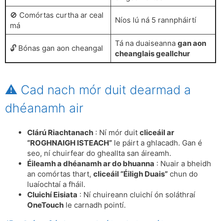
🚫 Comórtas curtha ar ceal
Níos lú ná 5 rannpháirtí
má
Tá na duaiseanna
gan aon
🔓 Bónas gan aon cheangal
cheanglais geallchur
⚠️ Cad nach mór duit dearmad a
dhéanamh air
Clárú Riachtanach
: Ní mór duit
cliceáil ar
“ROGHNAIGH ISTEACH”
le páirt a ghlacadh. Gan é
seo, ní chuirfear do gheallta san áireamh.
Éileamh a dhéanamh ar do bhuanna
: Nuair a bheidh
an comórtas thart,
cliceáil “Éiligh Duais”
chun do
luaíochtaí a fháil.
Cluichí Eisiata
: Ní chuireann cluichí ón soláthraí
OneTouch
le carnadh pointí.