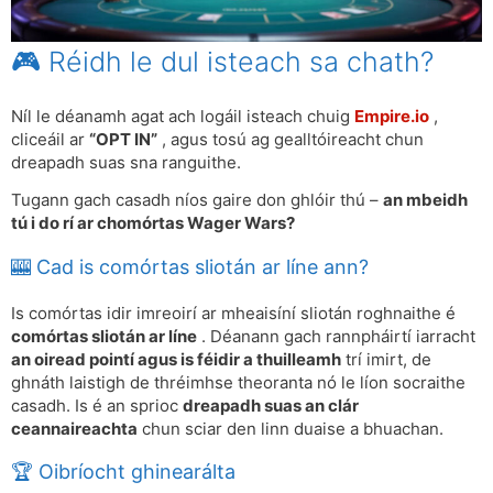
🎮 Réidh le dul isteach sa chath?
Níl le déanamh agat ach logáil isteach chuig
Empire.io
,
cliceáil ar
“OPT IN”
, agus tosú ag gealltóireacht chun
dreapadh suas sna ranguithe.
Tugann gach casadh níos gaire don ghlóir thú –
an mbeidh
tú i do rí ar chomórtas Wager Wars?
🎰 Cad is comórtas sliotán ar líne ann?
Is comórtas idir imreoirí ar mheaisíní sliotán roghnaithe é
comórtas sliotán ar líne
. Déanann gach rannpháirtí iarracht
an oiread pointí agus is féidir a thuilleamh
trí imirt, de
ghnáth laistigh de thréimhse theoranta nó le líon socraithe
casadh. Is é an sprioc
dreapadh suas an clár
ceannaireachta
chun sciar den linn duaise a bhuachan.
🏆 Oibríocht ghinearálta