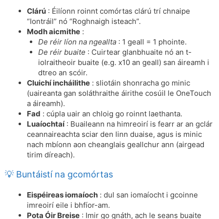
Clárú
: Éilíonn roinnt comórtas clárú trí chnaipe
“Iontráil” nó “Roghnaigh isteach”.
Modh aicmithe
:
De réir líon na ngeallta
: 1 geall = 1 phointe.
De réir buaite
: Cuirtear glanbhuaite nó an t-
iolraitheoir buaite (e.g. x10 an geall) san áireamh i
dtreo an scóir.
Cluichí incháilithe
: sliotáin shonracha go minic
(uaireanta gan soláthraithe áirithe cosúil le OneTouch
a áireamh).
Fad
: cúpla uair an chloig go roinnt laethanta.
Luaíochtaí
: Buaileann na himreoirí is fearr ar an gclár
ceannaireachta sciar den linn duaise, agus is minic
nach mbíonn aon cheanglais geallchur ann (airgead
tirim díreach).
💡 Buntáistí na gcomórtas
Eispéireas iomaíoch
: dul san iomaíocht i gcoinne
imreoirí eile i bhfíor-am.
Pota Óir Breise
: Imir go gnáth, ach le seans buaite