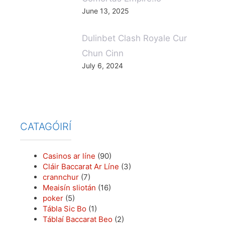
Dulinbet Clash Royale Cur
Chun Cinn
July 6, 2024
CATAGÓIRÍ
Casinos ar líne
(90)
Cláir Baccarat Ar Líne
(3)
crannchur
(7)
Meaisín sliotán
(16)
poker
(5)
Tábla Sic Bo
(1)
Táblaí Baccarat Beo
(2)
Táblaí Blackjack Beo
(6)
Táblaí Craps
(1)
Táblaí Craps Ar Líne
(1)