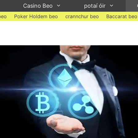
Casino Beo
potaí óir
beo
Poker Holdem beo
crannchur beo
Baccarat beo