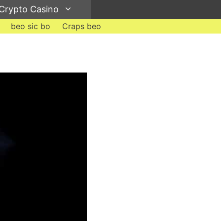
Crypto Casino
beo sic bo
Craps beo