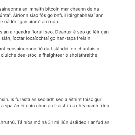
easaíneonna an-mhaith bitcoin mar cheann de na
únta”. Áiríonn siad fós go bhfuil idirghabhálaí ann
 le nádúr “gan ainm” an ruda.
as an airgeadra fíorúil seo. Déantar é seo go léir gan
slán, íoctar íocaíochtaí go han-tapa freisin.
nt ceasaíneonna fiú duit slándáil do chuntais a
 cluiche dea-stoc, a fhaightear ó sholáthraithe
in. Is furasta an seoladh seo a aithint toisc gur
 a sparán bitcoin chun an t-aistriú a dhéanamh trína
hruthú. Tá níos mó ná 31 milliún úsáideoir ar fud an