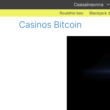
Skip
Ceasaíneonna
to
content
Roulette beo
Blackjack 
Casinos Bitcoin