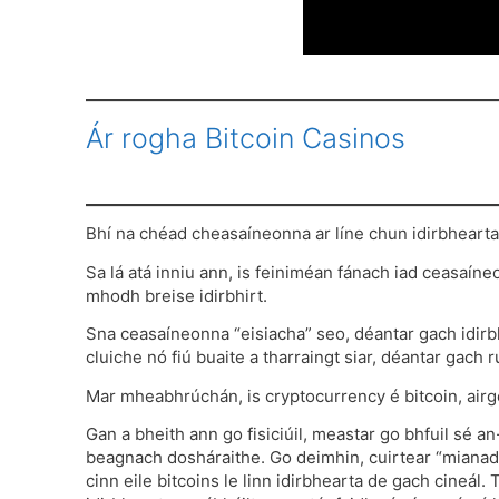
Ár rogha Bitcoin Casinos
Bhí na chéad cheasaíneonna ar líne chun idirbhearta b
Sa lá atá inniu ann, is feiniméan fánach iad ceasaíneo
mhodh breise idirbhirt.
Sna ceasaíneonna “eisiacha” seo, déantar gach idirbhe
cluiche nó fiú buaite a tharraingt siar, déantar gach 
Mar mheabhrúchán, is cryptocurrency é bitcoin, airgea
Gan a bheith ann go fisiciúil, meastar go bhfuil sé an
beagnach dosháraithe. Go deimhin, cuirtear “mianadó
cinn eile bitcoins le linn idirbhearta de gach cineál. 