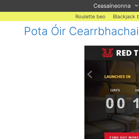
Skip
Ceasaíneonna
to
content
Roulette beo
Blackjack 
Pota Óir Cearrbhachai