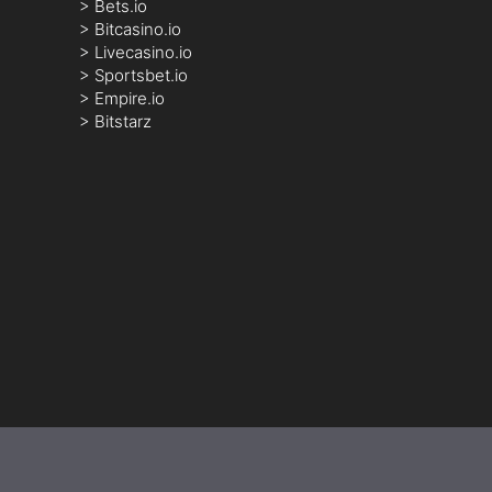
>
Bets.io
>
Bitcasino.io
>
Livecasino.io
>
Sportsbet.io
>
Empire.io
>
Bitstarz