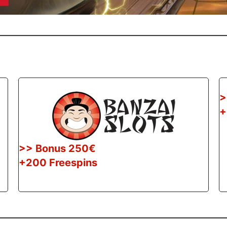

>
+
>> Bonus 250€
+200 Freespins