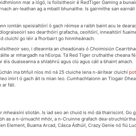
eidhmíonn mar a lógó, is foilsitheoir é RedTiger Gaming a bunaí
arnach an-leathan ag a mbaill bhunaithe. Is gairmithe san earnáil 
n iomlán speisialtóirí ó gach réimse a raibh baint acu le dearad
graiseoirí seo dearthóirí grafacha, ceoltóirí, innealtóirí fuaime,
 cluichí go léir a fhorbairt go hinmheánach.
foilsitheoir seo, i dteannta an cheadúnais ó Choimisiún Cearrb
áilte ar mhargadh na hEorpa. Tá Red Tiger cruthaithe cheana féi
tar éis duaiseanna a shlabhrú agus clú agus cáil a bhaint amach.
chán ina bhfuil níos mó ná 25 cluiche lena n-áirítear cluichí
pot
r leo imirt ó gach áit is mian leo. Cumhachtaíonn an Tíogair D
ar fáil.
r mheaisíní sliotán. Is iad seo an chuid is mó dá thairiscint. Go g
bh as a n-úrnuacht mhór, a n-Cruinne grafach dea-struchtúrtha
n Ten Element, Buama Arcad, Cásca Ádhúil, Crazy Genie nó fiú Luck