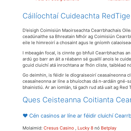
Cáilíochtaí Cuideachta RedTige
D’eisigh Coimisiún Maoirseachta Cearrbhachais Oile
ceadúnaithe sa Bhreatain Mhór ag Coimisiún Cearrbha
eile le himreoirí a chosaint agus le gníomh calaoisea
I mbeagán focal, is cinnte go bhfuil Cearrbhachas an T
ardú go barr an áit a réabann sé guaillí anois le cui
gcuid cluichí atá inrochtana ar fhón cliste, taibléad n
Go deimhin, is féidir le díograiseoirí ceasaíneonna cl
ceasaíneonna ar líne a bhuíochas dá n-ardáin gné-saib
bhainistiú. Ar an iomlán, tá gach rud atá uait ag Red
Ques Ceisteanna Coitianta Cea
❤️ Cén casinos ar líne ar féidir cluichí Cear
Molaimid:
Cresus Casino
,
Lucky 8
nó
Betplay