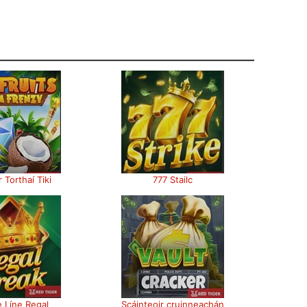
 Torthaí Tiki
777 Stailc
e Líne Regal
Scáinteoir cruinneachán