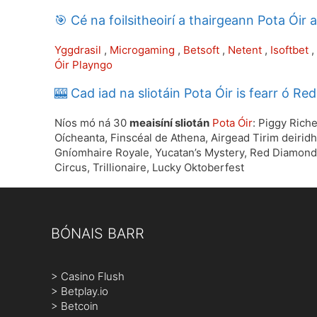
🎯 Cé na foilsitheoirí a thairgeann Pota Óir a
Yggdrasil
,
Microgaming
,
Betsoft
,
Netent
,
Isoftbet
,
Óir
Playngo
🎰 Cad iad na sliotáin Pota Óir is fearr ó R
Níos mó ná 30
meaisíní sliotán
Pota Óir
: Piggy Riche
Oícheanta, Finscéal de Athena, Airgead Tirim deiridh
Gníomhaire Royale, Yucatan’s Mystery, Red Diamond,
Circus, Trillionaire, Lucky Oktoberfest
BÓNAIS BARR
>
Casino Flush
>
Betplay.io
>
Betcoin