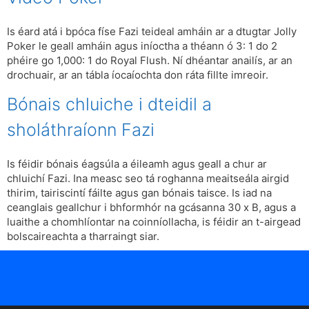
Is éard atá i bpóca físe Fazi teideal amháin ar a dtugtar Jolly
Poker le geall amháin agus iníoctha a théann ó 3: 1 do 2
phéire go 1,000: 1 do Royal Flush. Ní dhéantar anailís, ar an
drochuair, ar an tábla íocaíochta don ráta fillte imreoir.
Bónais chluiche i dteidil a
sholáthraíonn Fazi
Is féidir bónais éagsúla a éileamh agus geall a chur ar
chluichí Fazi. Ina measc seo tá roghanna meaitseála airgid
thirim, tairiscintí fáilte agus gan bónais taisce. Is iad na
ceanglais geallchur i bhformhór na gcásanna 30 x B, agus a
luaithe a chomhlíontar na coinníollacha, is féidir an t-airgead
bolscaireachta a tharraingt siar.