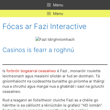
Skip
Menu
to
content
Menu
Fócas ar Fazi Interactive
Casinos is fearr a roghnú
Is
forbróir bogearraí ceasaíneo
é Fazi , monaróir roulette
leictreonach agus meaisíní sliotán ar fud an domhain. Tá
gníomhaíocht na cuideachta bunaithe go príomha ar tháirgí
nua a chruthú agus margaí nua a ghabháil i saol na gcluichí
ceasaíneo.
Rud a leagann an foilsitheoir cluiche Fazi as a chéile go
háirithe is ea cáilíocht a léiriúcháin le grafaicí “HD iomlán”.