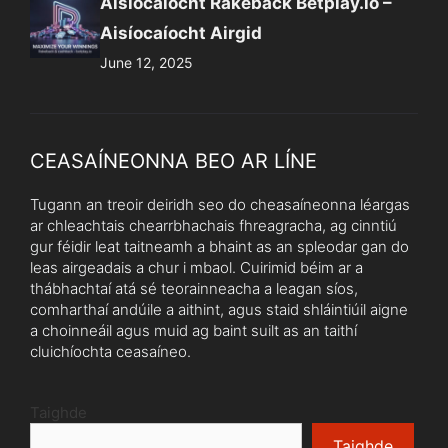
Aisíocaíocht Rakeback Betplay.io –
Aisíocaíocht Airgid
June 12, 2025
CEASAÍNEONNA BEO AR LÍNE
Tugann an treoir deiridh seo do cheasaíneonna léargas
ar chleachtais chearrbhachais fhreagracha, ag cinntiú
gur féidir leat taitneamh a bhaint as an spleodar gan do
leas airgeadais a chur i mbaol. Cuirimid béim ar a
thábhachtaí atá sé teorainneacha a leagan síos,
comharthaí andúile a aithint, agus staid shláintiúil aigne
a choinneáil agus muid ag baint suilt as an taithí
cluichíochta ceasaíneo.
Taighde
Taighde