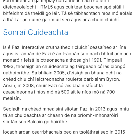
Forbraítear an gameplay corraitheach ach soiléir i
dteicneolaíocht HTML5 agus cuirtear beochan spéisiúil i
bhfeidhm dá theidil go léir. Tá sé tábhachtach níos mó eolais
a fháil ar an duine gairmiúil seo agus ar a chuid cluichí.
Sonraí Cuideachta
Is é Fazi Interactive cruthaitheoir cluichí ceasaíneo ar líne
agus is rannán de Fazi é an t-aonán seo nach bhfuil ann ach
monaróir feistí leictreonacha a thosaigh i 1991. Timpeall
1993, thosaigh an chuideachta ag táirgeadh córas biongó
uathoibrithe. Sa bhliain 2005, d’eisigh an bhunaíocht na
chéad chluichí leictreonacha roulette darb ainm Byron.
Ansin, in 2008, chuir Fazi córais bhainistíochta
ceasaíneonna i níos mó ná 500 áit le níos mó ná 700
meaisín.
Seoladh na chéad mheaisíní sliotán Fazi in 2013 agus inniu
tá an chuideachta ar cheann de na príomh-mhonaróirí
sliotán sna Balcáin go háirithe.
Íocadh ardán cearrbhachais beo an tsoláthraí seo in 2015