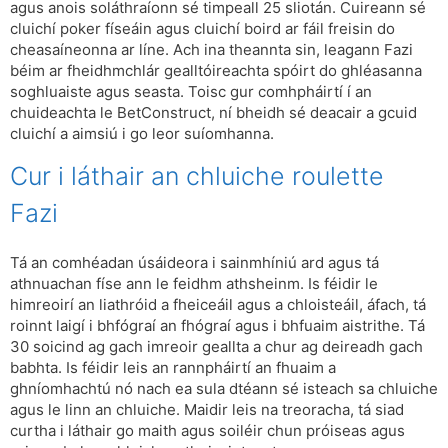
agus anois soláthraíonn sé timpeall 25 sliotán. Cuireann sé
cluichí poker físeáin agus cluichí boird ar fáil freisin do
cheasaíneonna ar líne. Ach ina theannta sin, leagann Fazi
béim ar fheidhmchlár gealltóireachta spóirt do ghléasanna
soghluaiste agus seasta. Toisc gur comhpháirtí í an
chuideachta le BetConstruct, ní bheidh sé deacair a gcuid
cluichí a aimsiú i go leor suíomhanna.
Cur i láthair an chluiche roulette
Fazi
Tá an comhéadan úsáideora i sainmhíniú ard agus tá
athnuachan físe ann le feidhm athsheinm. Is féidir le
himreoirí an liathróid a fheiceáil agus a chloisteáil, áfach, tá
roinnt laigí i bhfógraí an fhógraí agus i bhfuaim aistrithe. Tá
30 soicind ag gach imreoir geallta a chur ag deireadh gach
babhta. Is féidir leis an rannpháirtí an fhuaim a
ghníomhachtú nó nach ea sula dtéann sé isteach sa chluiche
agus le linn an chluiche. Maidir leis na treoracha, tá siad
curtha i láthair go maith agus soiléir chun próiseas agus