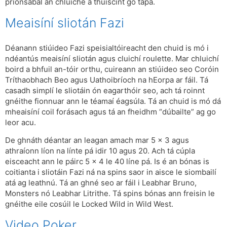
prionsabal an chluiche a thuiscint go tapa.
Meaisíní sliotán Fazi
Déanann stiúideo Fazi speisialtóireacht den chuid is mó i
ndéantús meaisíní sliotán agus cluichí roulette. Mar chluichí
boird a bhfuil an-tóir orthu, cuireann an stiúideo seo Coróin
Tríthaobhach Beo agus Uathoibríoch na hEorpa ar fáil. Tá
casadh simplí le sliotáin ón eagarthóir seo, ach tá roinnt
gnéithe fionnuar ann le téamaí éagsúla. Tá an chuid is mó dá
mheaisíní coil forásach agus tá an fheidhm “dúbailte” ag go
leor acu.
De ghnáth déantar an leagan amach mar 5 x 3 agus
athraíonn líon na línte pá idir 10 agus 20. Ach tá cúpla
eisceacht ann le páirc 5 x 4 le 40 líne pá. Is é an bónas is
coitianta i sliotáin Fazi ná na spins saor in aisce le siombailí
atá ag leathnú. Tá an ghné seo ar fáil i Leabhar Bruno,
Monsters nó Leabhar Litrithe. Tá spins bónas ann freisin le
gnéithe eile cosúil le Locked Wild in Wild West.
Video Poker