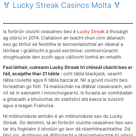
🏅 Lucky Streak Casinos Molta 🏅
Is forbróir cluichí ceasaíneo beo é
Lucky Streak
a thosaigh
ag oibriú in 2014. Ciallaíonn an teacht chun cinn déanach
seo go bhfuil sé feistithe le teicneolaíochtaí an-déanaí a
léirítear i gcáilíocht a gcuid seirbhíse: comhoiriúnacht
shoghluaiste den scoth agus cáilíocht íomhá an-mhaith.
Faoi láthair, cuireann Lucky Streak trí chineál cluichí beo ar
fáil, scaipthe thar 21 tábla
: ocht tábla blackjack, seacht
tábla roulette agus 6 tábla baccarat. Níl a gcuid cluichí beo
forleathan go fóill. Tá maisiúchán na dtáblaí clasaiceach, ach
níl sé in easnamh i mionchoigeartú. Is furasta an comhéadan
a ghlacadh a bhuíochas do staitisticí atá éasca le tuiscint
agus a leagan Fraincise.
Ní míbhuntáiste amháin é an míbhuntáiste seo do Lucky
Streak. Go deimhin, tá an forbróir cluiche ceasaíneo beo seo
tar éis foghlaim ó bhotúin go leor dá réamhtheachtaithe. Dá
bhrí sin, áirithíonn sé dlíthiúlacht a ghníomhaíochtaí trí oibriú