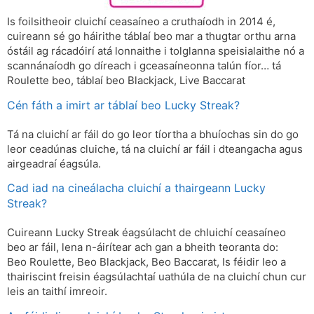
Is foilsitheoir cluichí ceasaíneo a cruthaíodh in 2014 é,
cuireann sé go háirithe táblaí beo mar a thugtar orthu arna
óstáil ag rácadóirí atá lonnaithe i tolglanna speisialaithe nó a
scannánaíodh go díreach i gceasaíneonna talún fíor… tá
Roulette beo, táblaí beo Blackjack, Live Baccarat
Cén fáth a imirt ar táblaí beo Lucky Streak?
Tá na cluichí ar fáil do go leor tíortha a bhuíochas sin do go
leor ceadúnas cluiche, tá na cluichí ar fáil i dteangacha agus
airgeadraí éagsúla.
Cad iad na cineálacha cluichí a thairgeann Lucky
Streak?
Cuireann Lucky Streak éagsúlacht de chluichí ceasaíneo
beo ar fáil, lena n-áirítear ach gan a bheith teoranta do:
Beo Roulette, Beo Blackjack, Beo Baccarat, Is féidir leo a
thairiscint freisin éagsúlachtaí uathúla de na cluichí chun cur
leis an taithí imreoir.