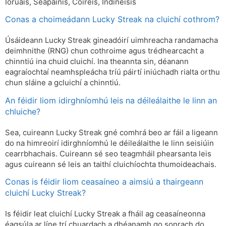
Ioruais, Seapáinis, Cóiréis, Indinéisis
Conas a choimeádann Lucky Streak na cluichí cothrom?
Úsáideann Lucky Streak gineadóirí uimhreacha randamacha
deimhnithe (RNG) chun cothroime agus trédhearcacht a
chinntiú ina chuid cluichí. Ina theannta sin, déanann
eagraíochtaí neamhspleácha tríú páirtí iniúchadh rialta orthu
chun sláine a gcluichí a chinntiú.
An féidir liom idirghníomhú leis na déileálaithe le linn an
chluiche?
Sea, cuireann Lucky Streak gné comhrá beo ar fáil a ligeann
do na himreoirí idirghníomhú le déileálaithe le linn seisiúin
cearrbhachais. Cuireann sé seo teagmháil phearsanta leis
agus cuireann sé leis an taithí cluichíochta thumoideachais.
Conas is féidir liom ceasaíneo a aimsiú a thairgeann
cluichí Lucky Streak?
Is féidir leat cluichí Lucky Streak a fháil ag ceasaíneonna
éagsúla ar líne trí chuardach a dhéanamh go sonrach do