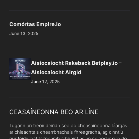
Comórtas Empire.io
June 13, 2025
Aisíocaíocht Rakeback Betplay.io –
Aisíocaíocht Airgid
June 12, 2025
CEASAÍNEONNA BEO AR LÍNE
Tugann an treoir deiridh seo do cheasaíneonna léargas
ar chleachtais chearrbhachais fhreagracha, ag cinntiú
gur féidir leat taitneamh a bhaint as an spleodar gan do