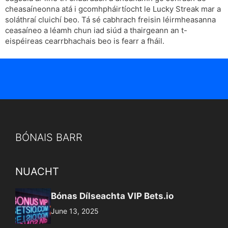
cheasaíneonna atá i gcomhpháirtíocht le Lucky Streak mar a
soláthraí cluichí beo. Tá sé cabhrach freisin léirmheasanna
ceasaíneo a léamh chun iad siúd a thairgeann an t-
eispéireas cearrbhachais beo is fearr a fháil.
BÓNAIS BARR
NUACHT
Bónas Dílseachta VIP Bets.io
June 13, 2025