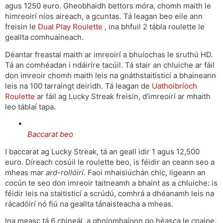
agus 1250 euro. Gheobhaidh bettors móra, chomh maith le
himreoirí níos aireach, a gcuntas. Tá leagan beo eile ann
freisin le
Dual Play Roulette
, ina bhfuil 2 tábla roulette le
geallta comhuaineach.
Déantar freastal maith ar imreoirí a bhuíochas le sruthú HD.
Tá an comhéadan i ndáiríre tacúil. Tá stair an chluiche ar fáil
don imreoir chomh maith leis na gnáthstaitisticí a bhaineann
leis na 100 tarraingt deiridh. Tá leagan de
Uathoibríoch
Roulette
ar fáil ag Lucky Streak freisin, d’imreoirí ar mhaith
leo táblaí tapa.
Baccarat beo
I baccarat ag Lucky Streak, tá an geall idir 1 agus 12,500
euro. Díreach cosúil le roulette beo, is féidir an ceann seo a
mheas mar
ard-rollóirí.
Faoi mhaisiúchán chic, ligeann an
cocún te seo don imreoir taitneamh a bhaint as a chluiche: is
féidir leis na staitisticí a scrúdú, comhrá a dhéanamh leis na
rácadóirí nó fiú na geallta tánaisteacha a mheas.
Ina measc tá 6 chineál, a ghníomhaíonn go héasca le cnaipe.