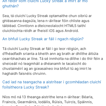
An féidir liom cluichí Lucky Streak a imirt ar mo
ghuthán?
Sea, tá cluichí Lucky Streak optamaithe chun oibriú ar
ghléasanna éagsúla, lena n-áirítear fóin chliste agus
táibléad. Cinntíonn a dteicneolaíocht HTML5 taithí
cluichíochta réidh ar fheistí iOS agus Android.
An bhfuil Lucky Streak ar fáil i ngach réigiún?
Tá cluichí Lucky Streak ar fáil i go leor réigiún, ach
d’fhéadfadh srianta a bheith ann ag brath ar dhlíthe áitiúla
cearrbhachais ar líne. Tá sé inmholta na dlíthe i do thír féin a
sheiceáil nó teagmháil a dhéanamh le tacaíocht do
chustaiméirí ag an gceasaíneo ina bhfuil tú ag imirt le
haghaidh faisnéis chruinn.
Cad iad na teangacha a aistrítear i gcomhéadan cluichí
foilsitheora Lucky Streak?
Níos mó ná 13 theanga aistrithe lena n-áirítear: Béarla,
Fraincis, Gearmáinis, Iodáilis, Rúisis, Tuircis, Spáinnis,