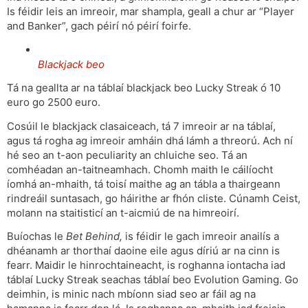
Is féidir leis an imreoir, mar shampla, geall a chur ar “Player
and Banker”, gach péirí nó péirí foirfe.
Blackjack beo
Tá na geallta ar na táblaí blackjack beo Lucky Streak ó 10
euro go 2500 euro.
Cosúil le blackjack clasaiceach, tá 7 imreoir ar na táblaí,
agus tá rogha ag imreoir amháin dhá lámh a threorú. Ach ní
hé seo an t-aon peculiarity an chluiche seo. Tá an
comhéadan an-taitneamhach. Chomh maith le cáilíocht
íomhá an-mhaith, tá toisí maithe ag an tábla a thairgeann
rindreáil suntasach, go háirithe ar fhón cliste. Cúnamh Ceist,
molann na staitisticí an t-aicmiú de na himreoirí.
Buíochas le
Bet Behind,
is féidir le gach imreoir anailís a
dhéanamh ar thorthaí daoine eile agus díriú ar na cinn is
fearr. Maidir le hinrochtaineacht, is roghanna iontacha iad
táblaí Lucky Streak seachas táblaí beo Evolution Gaming. Go
deimhin, is minic nach mbíonn siad seo ar fáil ag na