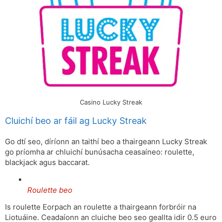
Casino Lucky Streak
Cluichí beo ar fáil ag Lucky Streak
Go dtí seo, díríonn an taithí beo a thairgeann Lucky Streak
go príomha ar chluichí bunúsacha ceasaíneo: roulette,
blackjack agus baccarat.
Roulette beo
Is roulette Eorpach an roulette a thairgeann forbróir na
Liotuáine. Ceadaíonn an cluiche beo seo geallta idir 0.5 euro