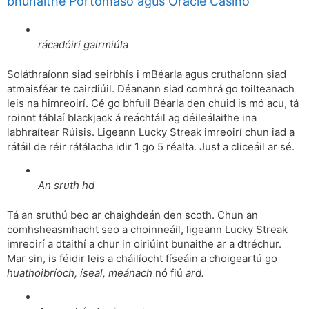
bhunaithe Portomaso agus Oracle Casino
rácadóirí gairmiúla
Soláthraíonn siad seirbhís i mBéarla agus cruthaíonn siad
atmaisféar te cairdiúil. Déanann siad comhrá go toilteanach
leis na himreoirí. Cé go bhfuil Béarla den chuid is mó acu, tá
roinnt táblaí blackjack á reáchtáil ag déileálaithe ina
labhraítear Rúisis. Ligeann Lucky Streak imreoirí chun iad a
rátáil de réir rátálacha idir 1 go 5 réalta. Just a cliceáil ar sé.
An sruth hd
Tá an sruthú beo ar chaighdeán den scoth. Chun an
comhsheasmhacht seo a choinneáil, ligeann Lucky Streak
imreoirí a dtaithí a chur in oiriúint bunaithe ar a dtréchur.
Mar sin, is féidir leis a cháilíocht físeáin a choigeartú go
huathoibríoch, íseal, meánach
nó fiú
ard.