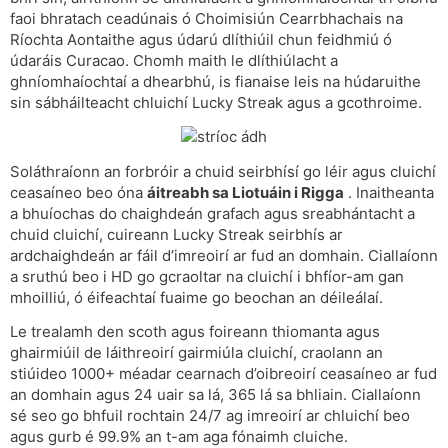
faoi bhratach ceadúnais ó Choimisiún Cearrbhachais na
Ríochta Aontaithe agus údarú dlíthiúil chun feidhmiú ó
údaráis Curacao. Chomh maith le dlíthiúlacht a
ghníomhaíochtaí a dhearbhú, is fianaise leis na húdaruithe
sin sábháilteacht chluichí Lucky Streak agus a gcothroime.
Soláthraíonn an forbróir a chuid seirbhísí go léir agus cluichí
ceasaíneo beo óna
áitreabh sa Liotuáin i Rigga
. Inaitheanta
a bhuíochas do chaighdeán grafach agus sreabhántacht a
chuid cluichí, cuireann Lucky Streak seirbhís ar
ardchaighdeán ar fáil d’imreoirí ar fud an domhain. Ciallaíonn
a sruthú beo i HD go gcraoltar na cluichí i bhfíor-am gan
mhoilliú, ó éifeachtaí fuaime go beochan an déileálaí.
Le trealamh den scoth agus foireann thiomanta agus
ghairmiúil de láithreoirí gairmiúla cluichí, craolann an
stiúideo 1000+ méadar cearnach d’oibreoirí ceasaíneo ar fud
an domhain agus 24 uair sa lá, 365 lá sa bhliain. Ciallaíonn
sé seo go bhfuil rochtain 24/7 ag imreoirí ar chluichí beo
agus gurb é 99.9% an t-am aga fónaimh cluiche.