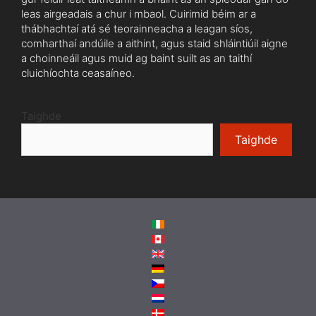
leas airgeadais a chur i mbaol. Cuirimid béim ar a
thábhachtaí atá sé teorainneacha a leagan síos,
comharthaí andúile a aithint, agus staid shláintiúil aigne
a choinneáil agus muid ag baint suilt as an taithí
cluichíochta ceasaíneo.
Taighde
Taighde