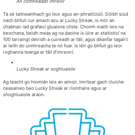
An comhéadan imreoir
Tá sé taitneamhach go leor agus an-phraiticiúil. Dóibh siúd
nach bhfuil cur amach acu ar Lucky Streak, is mór an
chabhair iad grafaicí gluaisne cliste. Chomh maith leis na
beochana, beidh meas ag na daoine is úire ar staitisticí na
100 tarraingt deiridh a cuireadh ar fáil, agus déanfar tagairt
ar leith do uimhreacha te nó fuar. Is léir go bhfuil go leor
roghanna teanga ar fáil d’imreoirí.
Lucky Streak ar soghluaiste
Ag teacht go hiomlán leis an aimsir, imrítear gach cluiche
ceasaíneo beo Lucky Streak ar ríomhaire agus ar
shoghluaiste araon.