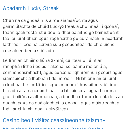
Acadamh Lucky Streak
Chun na caighdeáin is airde siamsaíochta agus
gairmiúlachta de chuid LuckyStreak a choinneáil i gcónaí,
téann gach fostaí stiúideo, ó dhéileálaithe go bainistíocht,
faoi oiliúint dhian agus roghnaithe go cúramach in acadamh
láithreoirí beo na Laitvia sula gceadaítear dóibh cluiche
ceasaíneo beo a stiúradh.
Le linn an chláir oiliúna 3-mhí, cuirtear oiliúint ar
rannpháirtithe i eolas rialacha, scileanna meicniúla,
comhsheasmhacht, agus conas idirghníomhú i gceart agus
siamsaíocht a thabhairt do imreoirí. Ní bhíonn an oiliúint
críochnaithe i ndáiríre, agus ní mór d’fhostaithe stiúideo
filleadh ar an acadamh uair sa bhliain ar a laghad chun a
gcuid oiliúna a athnuachan, a bheith cothrom le dáta leis an
nuacht agus na nuálaíochtaí is déanaí, agus máistreacht a
fháil ar chluichí nua LuckyStreak.
Casino beo i Málta: ceasaíneonna talamh-