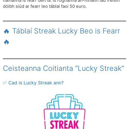
hamanna is fearr den lá. Is roghanna an-mhaith iad freisin
dóibh siúd ar fearr leo táblaí faoi 50 euro.
🔥 Táblaí Streak Lucky Beo is Fearr
🔥
Ceisteanna Coitianta “Lucky Streak”
✅ Cad is Lucky Streak ann?