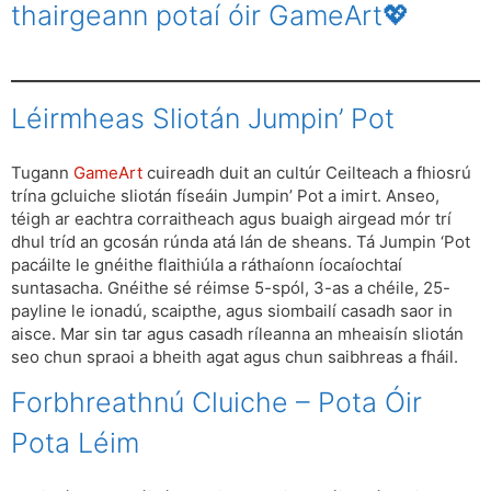
thairgeann potaí óir GameArt💖
Léirmheas Sliotán Jumpin’ Pot
Tugann
GameArt
cuireadh duit an cultúr Ceilteach a fhiosrú
trína gcluiche sliotán físeáin Jumpin’ Pot a imirt. Anseo,
téigh ar eachtra corraitheach agus buaigh airgead mór trí
dhul tríd an gcosán rúnda atá lán de sheans. Tá Jumpin ‘Pot
pacáilte le gnéithe flaithiúla a ráthaíonn íocaíochtaí
suntasacha. Gnéithe sé réimse 5-spól, 3-as a chéile, 25-
payline le ionadú, scaipthe, agus siombailí casadh saor in
aisce. Mar sin tar agus casadh ríleanna an mheaisín sliotán
seo chun spraoi a bheith agat agus chun saibhreas a fháil.
Forbhreathnú Cluiche – Pota Óir
Pota Léim