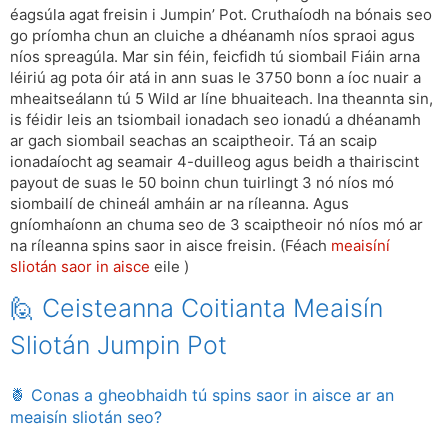
éagsúla agat freisin i Jumpin’ Pot. Cruthaíodh na bónais seo
go príomha chun an cluiche a dhéanamh níos spraoi agus
níos spreagúla. Mar sin féin, feicfidh tú siombail Fiáin arna
léiriú ag pota óir atá in ann suas le 3750 bonn a íoc nuair a
mheaitseálann tú 5 Wild ar líne bhuaiteach. Ina theannta sin,
is féidir leis an tsiombail ionadach seo ionadú a dhéanamh
ar gach siombail seachas an scaiptheoir. Tá an scaip
ionadaíocht ag seamair 4-duilleog agus beidh a thairiscint
payout de suas le 50 boinn chun tuirlingt 3 nó níos mó
siombailí de chineál amháin ar na ríleanna. Agus
gníomhaíonn an chuma seo de 3 scaiptheoir nó níos mó ar
na ríleanna spins saor in aisce freisin. (Féach
meaisíní
sliotán saor in aisce
eile )
🙋 Ceisteanna Coitianta Meaisín
Sliotán Jumpin Pot
🍍 Conas a gheobhaidh tú spins saor in aisce ar an
meaisín sliotán seo?