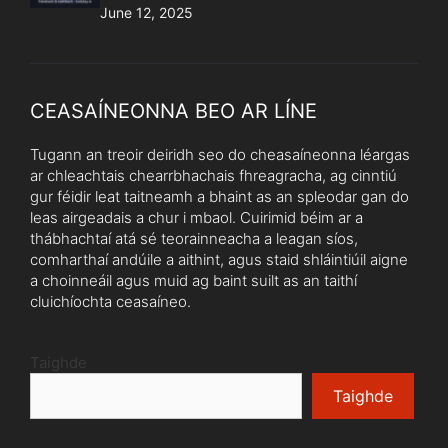
June 12, 2025
CEASAÍNEONNA BEO AR LÍNE
Tugann an treoir deiridh seo do cheasaíneonna léargas
ar chleachtais chearrbhachais fhreagracha, ag cinntiú
gur féidir leat taitneamh a bhaint as an spleodar gan do
leas airgeadais a chur i mbaol. Cuirimid béim ar a
thábhachtaí atá sé teorainneacha a leagan síos,
comharthaí andúile a aithint, agus staid shláintiúil aigne
a choinneáil agus muid ag baint suilt as an taithí
cluichíochta ceasaíneo.
Taighde
Taighde