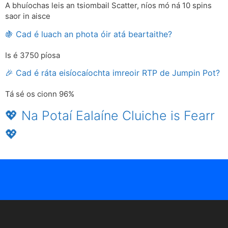
A bhuíochas leis an tsiombail Scatter, níos mó ná 10 spins
saor in aisce
🍇 Cad é luach an phota óir atá beartaithe?
Is é 3750 píosa
🎉 Cad é ráta eisíocaíochta imreoir RTP de Jumpin Pot?
Tá sé os cionn 96%
💖 Na Potaí Ealaíne Cluiche is Fearr
💖