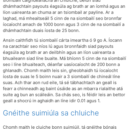
siombailí caighdeánacha an chluiche, beidh siad
dhámhachtain payouts éagsúla ag brath ar an íomhá agus an
líon uaireanta an chuma ar an tsiombail ar payline. Ar a
laghad, má mheaitseáil 5 cinn de na siombailí seo bronnfar
íocaíocht amach de 1000 bonn agus 3 cinn de na siombailí a
dhámhachtain duais íosta de 25 bonn.
Ansin caithfidh tú siombailí cárta imeartha ó 9 go A. Íocann
na carachtair seo níos lú agus bronnfaidh siad payouts
éagsúla ag brath ar an deilbhín agus an líon uaireanta a
bhuaileann siad líne buaite. Má bhíonn 5 cinn de na siombailí
seo i líne bhuaiteach, déanfar uasíocaíocht de 200 bonn a
ghlanadh. Chomh maith leis sin, gheobhaidh tú íocaíocht
íosta de suas le 5 boinn nuair a 3 siombailí de chineál líne
suas. Ach thar aon rud eile, tá sé tábhachtach an geall is
fearr a chinneadh ag baint úsáide as an mbarra rialaithe atá
suite ag bun an scáileáin. Sa chás seo, is féidir leis an bettor
geall a shocrú in aghaidh an líne idir 0.01 agus 1.
Gnéithe suimiúla sa chluiche
Chomh maith le cluiche bonn suimiúil, tá gnéithe bónais