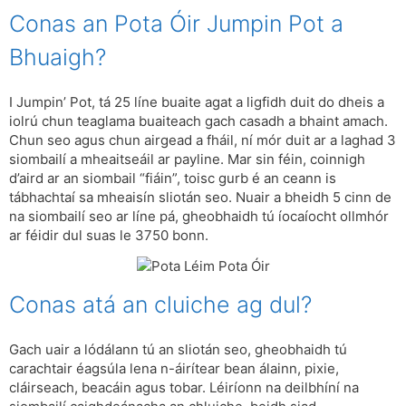
Conas an Pota Óir Jumpin Pot a
Bhuaigh?
I Jumpin’ Pot, tá 25 líne buaite agat a ligfidh duit do dheis a
iolrú chun teaglama buaiteach gach casadh a bhaint amach.
Chun seo agus chun airgead a fháil, ní mór duit ar a laghad 3
siombailí a mheaitseáil ar payline. Mar sin féin, coinnigh
d’aird ar an siombail “fiáin”, toisc gurb é an ceann is
tábhachtaí sa mheaisín sliotán seo. Nuair a bheidh 5 cinn de
na siombailí seo ar líne pá, gheobhaidh tú íocaíocht ollmhór
ar féidir dul suas le 3750 bonn.
Conas atá an cluiche ag dul?
Gach uair a lódálann tú an sliotán seo, gheobhaidh tú
carachtair éagsúla lena n-áirítear bean álainn, pixie,
cláirseach, beacáin agus tobar. Léiríonn na deilbhíní na