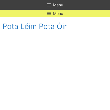
Skip
Menu
to
content
Menu
Pota Léim Pota Óir