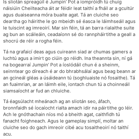
Is sliotán spreagúil é Jumpin’ Pot a iompróidh tú chuig
náisiúin Cheilteacha áit ar féidir leat taithí a fháil ar a gcultúr
agus duaiseanna móra buaite agat. Tá an cluiche seo
deartha go háirithe le go mbeidh sé éasca le láimhseáil agus
le tuiscint ag imreoirí. Mar sin féin, tá an barra rialaithe suite
ag bun an scáileáin, ceadaíonn sé do rannpháirtithe a geall a
shocrú de réir a rogha féin.
Tá na grafaicí deas agus cuireann siad ar chumas gamers a
luchtú agus a imirt go ciúin go réidh. Ina theannta sin, ní gá
na bogearraí Jumpin’ Pot a íoslódáil chun é a sheinm,
seinntear go díreach é ar do bhrabhsálaí agus beag beann ar
an gcineál gléas a úsáideann tú (soghluaiste nó fosaithe). Tá
an fuaimrian, ar an láimh eile, iontach chun tú a choinneáil
siamsaíocht ar fud an chluiche.
Tá éagsúlacht mheánach ag an sliotán seo, áfach,
bronnfaidh sé íocaíocht rialta amach idir na páirtithe go léir.
Ach le gnóthachain níos mó a bheith agat, caithfidh tú
fanacht foighneach. Agus le gameplay simplí, moltar an
cluiche seo do gach imreoir cibé acu tosaitheoirí nó taithí
acu.