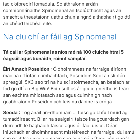
iad d’oibreoirí iomadúla. Soláthraíonn ardán
comhiomlánaithe Spinomenal an tsolúbthacht agus an
smacht a theastaíonn uathu chun a ngnó a thabhairt go dtí
an chéad leibhéal eile.
Na cluichí ar fáil ag Spinomenal
Tá cáil ar Spinomenal as níos mó ná 100 cluiche html 5
éagsúil agus bunaidh, roinnt samplaí:
Éirí Amach Poseidon
: Ó dhoimhneas na farraige éiríonn
mac na dTíotán cumhachtach, Poseidon! Seol an sliotán
spreagúil 5X3 seo trí na huiscí stoirmeacha, an bealach ar
fad go dtí an Big Win! Bain sult as ár gcuid gnéithe is fearr
san eachtra mhiotasach seo agus cuimhnigh nach
gcabhraíonn Poseidon ach leis na daoine is cróga.
Seoda
: Tóg anáil an-dhomhain … toisc go bhfuil muid ag
tumadóireacht. Bí ar na sealgairí taisce ina gcuardach gan
deireadh le haghaidh taisce agus ór faoi uisce. Déan
iniúchadh ar dhoimhneacht mistéireach na farraige, dul amú
san eachtra uisce domhain seo agus cé a fhios cén cineál