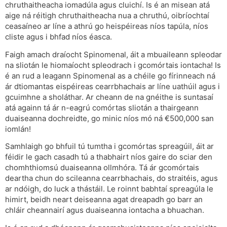
chruthaitheacha iomadúla agus cluichí. Is é an misean atá
aige ná réitigh chruthaitheacha nua a chruthú, oibríochtaí
ceasaíneo ar líne a athrú go heispéireas níos tapúla, níos
cliste agus i bhfad níos éasca.
Faigh amach draíocht Spinomenal, áit a mbuaileann spleodar
na sliotán le hiomaíocht spleodrach i gcomórtais iontacha! Is
é an rud a leagann Spinomenal as a chéile go fírinneach ná
ár dtiomantas eispéireas cearrbhachais ar líne uathúil agus i
gcuimhne a sholáthar. Ar cheann de na gnéithe is suntasaí
atá againn tá ár n-eagrú comórtas sliotán a thairgeann
duaiseanna dochreidte, go minic níos mó ná €500,000 san
iomlán!
Samhlaigh go bhfuil tú tumtha i gcomórtas spreagúil, áit ar
féidir le gach casadh tú a thabhairt níos gaire do sciar den
chomhthiomsú duaiseanna ollmhóra. Tá ár gcomórtais
deartha chun do scileanna cearrbhachais, do straitéis, agus
ar ndóigh, do luck a thástáil. Le roinnt babhtaí spreagúla le
himirt, beidh neart deiseanna agat dreapadh go barr an
chláir cheannairí agus duaiseanna iontacha a bhuachan.