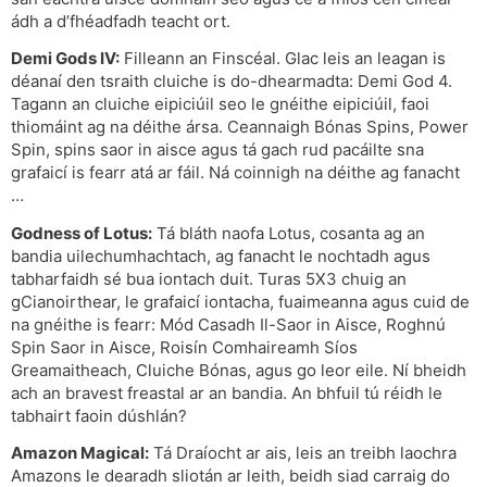
ádh a d’fhéadfadh teacht ort.
Demi Gods IV:
Filleann an Finscéal. Glac leis an leagan is
déanaí den tsraith cluiche is do-dhearmadta: Demi God 4.
Tagann an cluiche eipiciúil seo le gnéithe eipiciúil, faoi
thiomáint ag na déithe ársa. Ceannaigh Bónas Spins, Power
Spin, spins saor in aisce agus tá gach rud pacáilte sna
grafaicí is fearr atá ar fáil. Ná coinnigh na déithe ag fanacht
…
Godness of Lotus:
Tá bláth naofa Lotus, cosanta ag an
bandia uilechumhachtach, ag fanacht le nochtadh agus
tabharfaidh sé bua iontach duit. Turas 5X3 chuig an
gCianoirthear, le grafaicí iontacha, fuaimeanna agus cuid de
na gnéithe is fearr: Mód Casadh Il-Saor in Aisce, Roghnú
Spin Saor in Aisce, Roisín Comhaireamh Síos
Greamaitheach, Cluiche Bónas, agus go leor eile. Ní bheidh
ach an bravest freastal ar an bandia. An bhfuil tú réidh le
tabhairt faoin dúshlán?
Amazon Magical:
Tá Draíocht ar ais, leis an treibh laochra
Amazons le dearadh sliotán ar leith, beidh siad carraig do