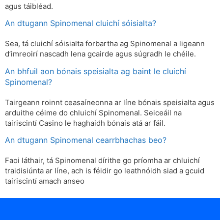
agus táibléad.
An dtugann Spinomenal cluichí sóisialta?
Sea, tá cluichí sóisialta forbartha ag Spinomenal a ligeann
d’imreoirí nascadh lena gcairde agus súgradh le chéile.
An bhfuil aon bónais speisialta ag baint le cluichí
Spinomenal?
Tairgeann roinnt ceasaíneonna ar líne bónais speisialta agus
arduithe céime do chluichí Spinomenal. Seiceáil na
tairiscintí Casino le haghaidh bónais atá ar fáil.
An dtugann Spinomenal cearrbhachas beo?
Faoi láthair, tá Spinomenal dírithe go príomha ar chluichí
traidisiúnta ar líne, ach is féidir go leathnóidh siad a gcuid
tairiscintí amach anseo