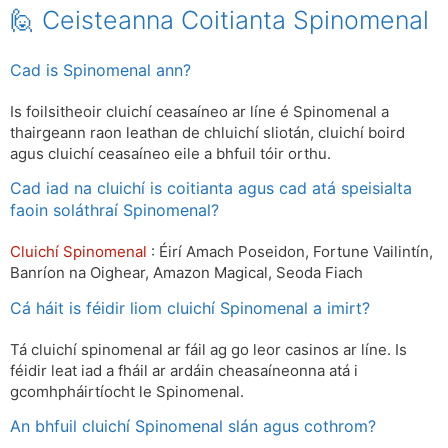
🙋 Ceisteanna Coitianta Spinomenal
Cad is Spinomenal ann?
Is foilsitheoir cluichí ceasaíneo ar líne é Spinomenal a
thairgeann raon leathan de chluichí sliotán, cluichí boird
agus cluichí ceasaíneo eile a bhfuil tóir orthu.
Cad iad na cluichí is coitianta agus cad atá speisialta
faoin soláthraí Spinomenal?
Cluichí Spinomenal
: Éirí Amach Poseidon, Fortune Vailintín,
Banríon na Oighear, Amazon Magical, Seoda Fiach
Cá háit is féidir liom cluichí Spinomenal a imirt?
Tá cluichí spinomenal ar fáil ag go leor casinos ar líne. Is
féidir leat iad a fháil ar ardáin cheasaíneonna atá i
gcomhpháirtíocht le Spinomenal.
An bhfuil cluichí Spinomenal slán agus cothrom?