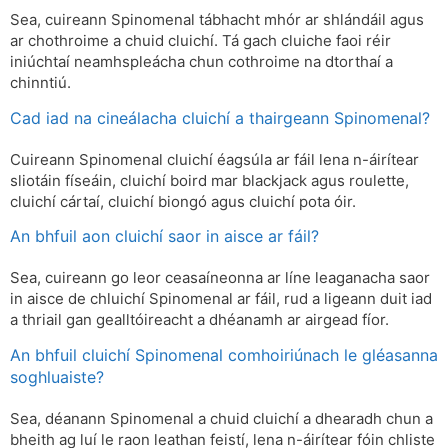
Sea, cuireann Spinomenal tábhacht mhór ar shlándáil agus
ar chothroime a chuid cluichí. Tá gach cluiche faoi réir
iniúchtaí neamhspleácha chun cothroime na dtorthaí a
chinntiú.
Cad iad na cineálacha cluichí a thairgeann Spinomenal?
Cuireann Spinomenal cluichí éagsúla ar fáil lena n-áirítear
sliotáin físeáin, cluichí boird mar blackjack agus roulette,
cluichí cártaí, cluichí biongó agus cluichí pota óir.
An bhfuil aon cluichí saor in aisce ar fáil?
Sea, cuireann go leor ceasaíneonna ar líne leaganacha saor
in aisce de chluichí Spinomenal ar fáil, rud a ligeann duit iad
a thriail gan gealltóireacht a dhéanamh ar airgead fíor.
An bhfuil cluichí Spinomenal comhoiriúnach le gléasanna
soghluaiste?
Sea, déanann Spinomenal a chuid cluichí a dhearadh chun a
bheith ag luí le raon leathan feistí, lena n-áirítear fóin chliste