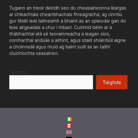
Tugann an treoir deiridh seo do cheasaíneonna léargas
ar chleachtais chearrbhachais fhreagracha, ag cinntiú
gur féidir leat taitneamh a bhaint as an spleodar gan do
leas airgeadais a chur i mbaol. Cuirimid béim ar a
thábhachtaí atá sé teorainneacha a leagan síos,
comharthaí andúile a aithint, agus staid shláintiúil aigne
a choinneáil agus muid ag baint suilt as an taithí
cluichíochta ceasaíneo.
Taighde
Taighde