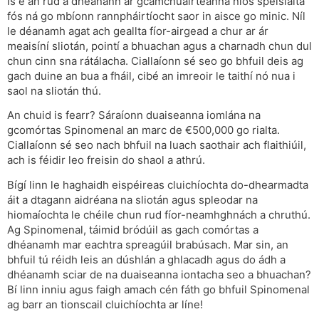
Is é an rud a dhéanann ár gcamchuairteanna níos speisialta
fós ná go mbíonn rannpháirtíocht saor in aisce go minic. Níl
le déanamh agat ach geallta fíor-airgead a chur ar ár
meaisíní sliotán, pointí a bhuachan agus a charnadh chun dul
chun cinn sna rátálacha. Ciallaíonn sé seo go bhfuil deis ag
gach duine an bua a fháil, cibé an imreoir le taithí nó nua i
saol na sliotán thú.
An chuid is fearr? Sáraíonn duaiseanna iomlána na
gcomórtas Spinomenal an marc de €500,000 go rialta.
Ciallaíonn sé seo nach bhfuil na luach saothair ach flaithiúil,
ach is féidir leo freisin do shaol a athrú.
Bígí linn le haghaidh eispéireas cluichíochta do-dhearmadta
áit a dtagann aidréana na sliotán agus spleodar na
hiomaíochta le chéile chun rud fíor-neamhghnách a chruthú.
Ag Spinomenal, táimid bródúil as gach comórtas a
dhéanamh mar eachtra spreagúil brabúsach. Mar sin, an
bhfuil tú réidh leis an dúshlán a ghlacadh agus do ádh a
dhéanamh sciar de na duaiseanna iontacha seo a bhuachan?
Bí linn inniu agus faigh amach cén fáth go bhfuil Spinomenal
ag barr an tionscail cluichíochta ar líne!