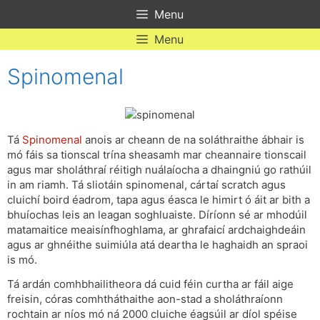
Skip
Menu
to
content
Menu
Spinomenal
Tá
Spinomenal
anois ar cheann de na soláthraithe ábhair is
mó fáis sa tionscal trína sheasamh mar cheannaire tionscail
agus mar sholáthraí réitigh nuálaíocha a dhaingniú go rathúil
in am riamh. Tá sliotáin spinomenal, cártaí scratch agus
cluichí boird éadrom, tapa agus éasca le himirt ó áit ar bith a
bhuíochas leis an leagan soghluaiste. Díríonn sé ar mhodúil
matamaitice meaisínfhoghlama, ar ghrafaicí ardchaighdeáin
agus ar ghnéithe suimiúla atá deartha le haghaidh an spraoi
is mó.
Tá ardán comhbhailitheora dá cuid féin curtha ar fáil aige
freisin, córas comhtháthaithe aon-stad a sholáthraíonn
rochtain ar níos mó ná 2000 cluiche éagsúil ar díol spéise