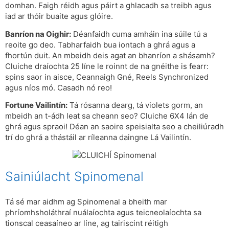
domhan. Faigh réidh agus páirt a ghlacadh sa treibh agus
iad ar thóir buaite agus glóire.
Banríon na Oighir:
Déanfaidh cuma amháin ina súile tú a
reoite go deo. Tabharfaidh bua iontach a ghrá agus a
fhortún duit. An mbeidh deis agat an bhanríon a shásamh?
Cluiche draíochta 25 líne le roinnt de na gnéithe is fearr:
spins saor in aisce, Ceannaigh Gné, Reels Synchronized
agus níos mó. Casadh nó reo!
Fortune Vailintín:
Tá rósanna dearg, tá violets gorm, an
mbeidh an t-ádh leat sa cheann seo? Cluiche 6X4 lán de
ghrá agus spraoi! Déan an saoire speisialta seo a cheiliúradh
trí do ghrá a thástáil ar ríleanna daingne Lá Vailintín.
Sainiúlacht Spinomenal
Tá sé mar aidhm ag Spinomenal a bheith mar
phríomhsholáthraí nuálaíochta agus teicneolaíochta sa
tionscal ceasaíneo ar líne, ag tairiscint réitigh