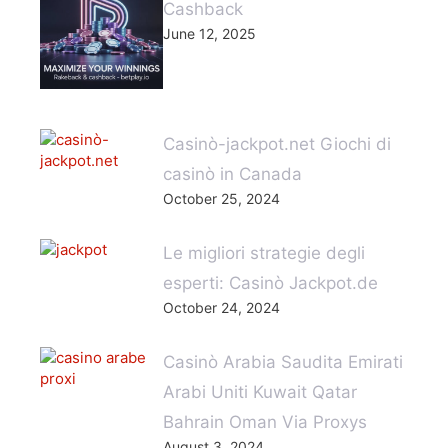
Cashback
June 12, 2025
Casinò-jackpot.net Giochi di
casinò in Canada
October 25, 2024
Le migliori strategie degli
esperti: Casinò Jackpot.de
October 24, 2024
Casinò Arabia Saudita Emirati
Arabi Uniti Kuwait Qatar
Bahrain Oman Via Proxys
August 3, 2024