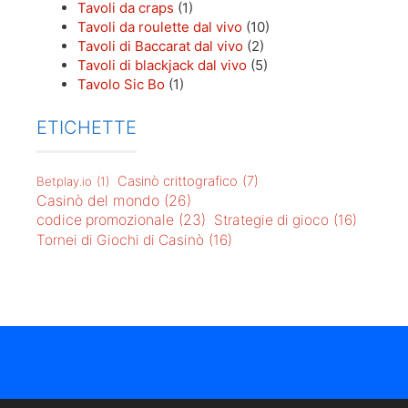
Tavoli da craps
(1)
Tavoli da roulette dal vivo
(10)
Tavoli di Baccarat dal vivo
(2)
Tavoli di blackjack dal vivo
(5)
Tavolo Sic Bo
(1)
ETICHETTE
Casinò crittografico
(7)
Betplay.io
(1)
Casinò del mondo
(26)
codice promozionale
(23)
Strategie di gioco
(16)
Tornei di Giochi di Casinò
(16)