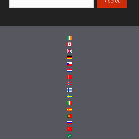
Ricerca