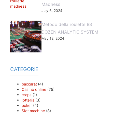
Madness
July 6, 2024
Metodo della roulette 88
DOZEN ANALYTIC SYSTEM
May 12, 2024
CATEGORIE
baccarat
(4)
Casinò online
(75)
craps
(1)
lotteria
(3)
poker
(4)
Slot machine
(8)