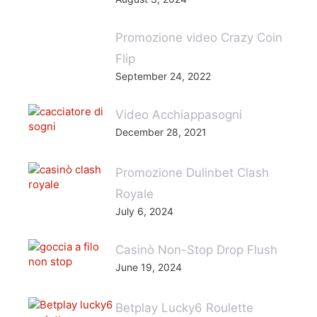
Promozione video Crazy Coin
Flip
September 24, 2022
Video Acchiappasogni
December 28, 2021
Promozione Dulinbet Clash
Royale
July 6, 2024
Casinò Non-Stop Drop Flush
June 19, 2024
Betplay Lucky6 Roulette