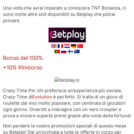
Una volta che avrai imparato a conoscere TNT Bonanza, ci
sono molte altre slot disponibili su Betplay che potrai
provare.
Bonus del 100%.
+10% Rimborso
Crazy Time Per chi preferisce un’esperienza più sociale,
Crazy Time di
Evolution
è perfetto. Si tratta di un gioco di
roulette dal vivo molto popolare, con centinaia di giocatori
ogni giorno. Divertiti a interagire con un vero croupier e
prova a vincere superbi premi grazie alla ruota della fortuna!
Non perdere le nostre promozioni speciali di questo mese
su Betplay! Dai un’occhiata a tutte le offerte in corso per