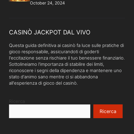
October 24, 2024
CASINÒ JACKPOT DAL VIVO
Questa guida definitiva ai casinò fa luce sulle pratiche di
gioco responsabile, assicurandoti di goderti
l'eccitazione senza rischiare il tuo benessere finanziario.
Sottolineiamo l'importanza di stabilire dei limiti,
riconoscere i segni della dipendenza e mantenere uno
stato d'animo sano mentre ci si abbandona
all'esperienza di gioco del casinò.
Ricerca
Ricerca