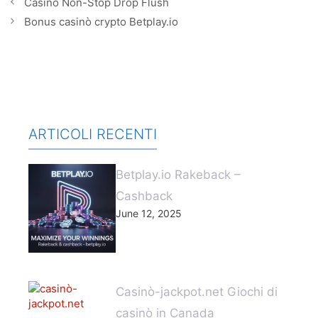
Casinò Non-Stop Drop Flush
Bonus casinò crypto Betplay.io
ARTICOLI RECENTI
Betplay.io Rakeback –
Cashback
June 12, 2025
Casinò-jackpot.net Giochi di
casinò in Canada