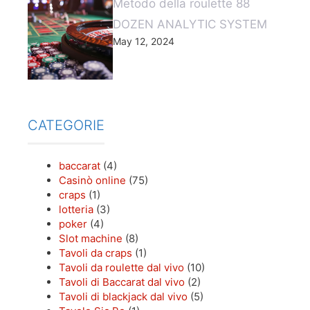
Metodo della roulette 88
DOZEN ANALYTIC SYSTEM
May 12, 2024
CATEGORIE
baccarat
(4)
Casinò online
(75)
craps
(1)
lotteria
(3)
poker
(4)
Slot machine
(8)
Tavoli da craps
(1)
Tavoli da roulette dal vivo
(10)
Tavoli di Baccarat dal vivo
(2)
Tavoli di blackjack dal vivo
(5)