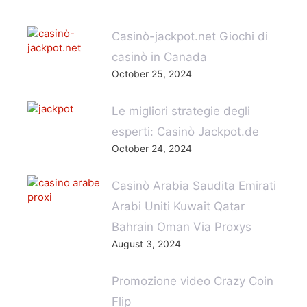
Casinò-jackpot.net Giochi di
casinò in Canada
October 25, 2024
Le migliori strategie degli
esperti: Casinò Jackpot.de
October 24, 2024
Casinò Arabia Saudita Emirati
Arabi Uniti Kuwait Qatar
Bahrain Oman Via Proxys
August 3, 2024
Promozione video Crazy Coin
Flip