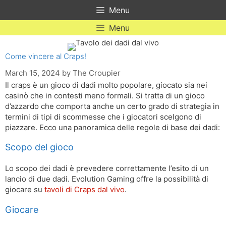
Skip
Menu
to
content
Menu
Come vincere al Craps!
March 15, 2024
by
The Croupier
Il craps è un gioco di dadi molto popolare, giocato sia nei
casinò che in contesti meno formali. Si tratta di un gioco
d’azzardo che comporta anche un certo grado di strategia in
termini di tipi di scommesse che i giocatori scelgono di
piazzare. Ecco una panoramica delle regole di base dei dadi:
Scopo del gioco
Lo scopo dei dadi è prevedere correttamente l’esito di un
lancio di due dadi. Evolution Gaming offre la possibilità di
giocare su
tavoli di Craps dal vivo
.
Giocare