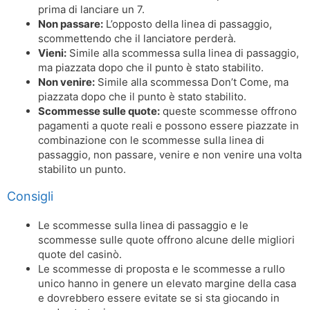
prima di lanciare un 7.
Non passare:
L’opposto della linea di passaggio,
scommettendo che il lanciatore perderà.
Vieni:
Simile alla scommessa sulla linea di passaggio,
ma piazzata dopo che il punto è stato stabilito.
Non venire:
Simile alla scommessa Don’t Come, ma
piazzata dopo che il punto è stato stabilito.
Scommesse sulle quote:
queste scommesse offrono
pagamenti a quote reali e possono essere piazzate in
combinazione con le scommesse sulla linea di
passaggio, non passare, venire e non venire una volta
stabilito un punto.
Consigli
Le scommesse sulla linea di passaggio e le
scommesse sulle quote offrono alcune delle migliori
quote del casinò.
Le scommesse di proposta e le scommesse a rullo
unico hanno in genere un elevato margine della casa
e dovrebbero essere evitate se si sta giocando in