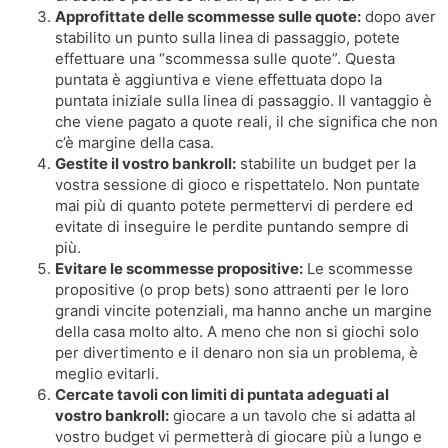
Approfittate delle scommesse sulle quote:
dopo aver
stabilito un punto sulla linea di passaggio, potete
effettuare una “scommessa sulle quote”. Questa
puntata è aggiuntiva e viene effettuata dopo la
puntata iniziale sulla linea di passaggio. Il vantaggio è
che viene pagato a quote reali, il che significa che non
c’è margine della casa.
Gestite il vostro bankroll:
stabilite un budget per la
vostra sessione di gioco e rispettatelo. Non puntate
mai più di quanto potete permettervi di perdere ed
evitate di inseguire le perdite puntando sempre di
più.
Evitare le scommesse propositive:
Le scommesse
propositive (o prop bets) sono attraenti per le loro
grandi vincite potenziali, ma hanno anche un margine
della casa molto alto. A meno che non si giochi solo
per divertimento e il denaro non sia un problema, è
meglio evitarli.
Cercate tavoli con limiti di puntata adeguati al
vostro bankroll:
giocare a un tavolo che si adatta al
vostro budget vi permetterà di giocare più a lungo e