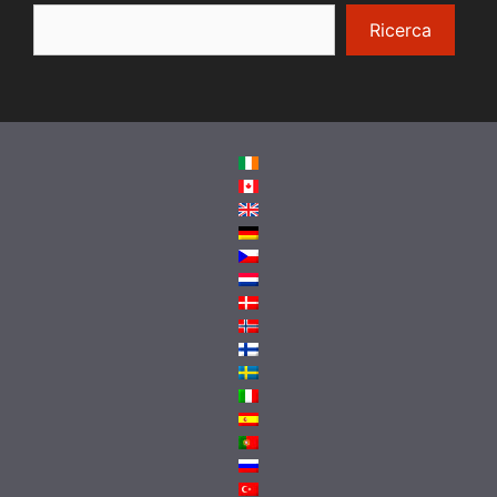
Ricerca