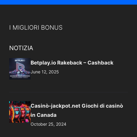
I MIGLIORI BONUS
NOTIZIA
Betplay.io Rakeback – Cashback
June 12, 2025
Casinò-jackpot.net Giochi di casinò
in Canada
October 25, 2024