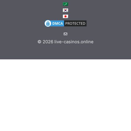
© 2026
live-casinos.online