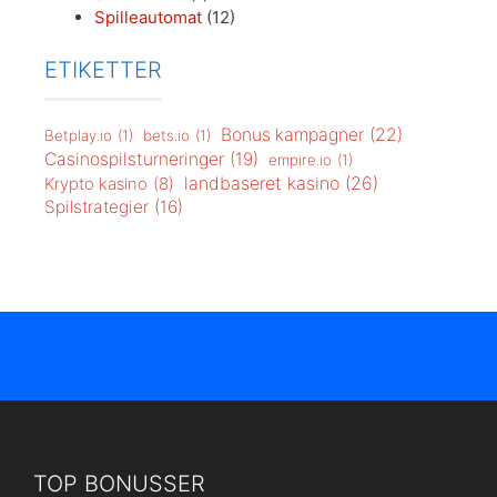
Spilleautomat
(12)
ETIKETTER
Bonus kampagner
(22)
Betplay.io
(1)
bets.io
(1)
Casinospilsturneringer
(19)
empire.io
(1)
landbaseret kasino
(26)
Krypto kasino
(8)
Spilstrategier
(16)
TOP BONUSSER