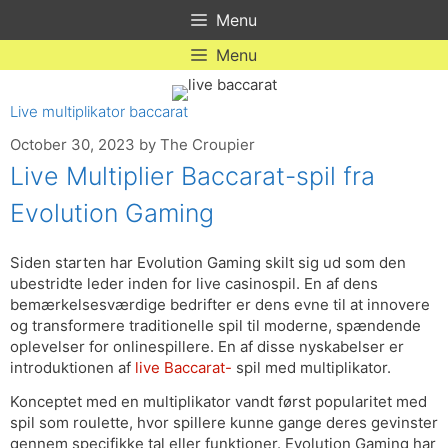
Skip
Menu
to
content
Menu
Live multiplikator baccarat
October 30, 2023
by
The Croupier
Live Multiplier Baccarat-spil fra
Evolution Gaming
Siden starten har Evolution Gaming skilt sig ud som den
ubestridte leder inden for live casinospil. En af dens
bemærkelsesværdige bedrifter er dens evne til at innovere
og transformere traditionelle spil til moderne, spændende
oplevelser for onlinespillere. En af disse nyskabelser er
introduktionen af
​​live Baccarat-
spil med multiplikator.
Konceptet med en multiplikator vandt først popularitet med
spil som roulette, hvor spillere kunne gange deres gevinster
gennem specifikke tal eller funktioner. Evolution Gaming har