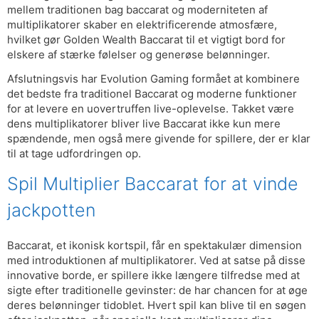
mellem traditionen bag baccarat og moderniteten af ​​
multiplikatorer skaber en elektrificerende atmosfære,
hvilket gør Golden Wealth Baccarat til et vigtigt bord for
elskere af stærke følelser og generøse belønninger.
Afslutningsvis har Evolution Gaming formået at kombinere
det bedste fra traditionel Baccarat og moderne funktioner
for at levere en uovertruffen live-oplevelse. Takket være
dens multiplikatorer bliver live Baccarat ikke kun mere
spændende, men også mere givende for spillere, der er klar
til at tage udfordringen op.
Spil Multiplier Baccarat for at vinde
jackpotten
Baccarat, et ikonisk kortspil, får en spektakulær dimension
med introduktionen af ​​multiplikatorer. Ved at satse på disse
innovative borde, er spillere ikke længere tilfredse med at
sigte efter traditionelle gevinster: de har chancen for at øge
deres belønninger tidoblet. Hvert spil kan blive til en søgen