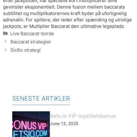
efter jackpotten, når specielle kort multiplicerer dine
gevinster eksponentielt. Denne fusion mellem baccarats
subtilitet og multiplikatorernes kraft byder på uforlignelig
adrenalin. For spillere, der leder efter spænding og utrolige
jackpots, er Multiplier Baccarat den ultimative legeplads.
Categories
Live Baccarat-borde
Baccarat strategier
SicBo strategi
SENESTE ARTIKLER
Bets.io VIP-loyalitetsbonus
June 13, 2025