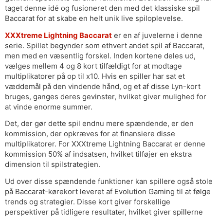
taget denne idé og fusioneret den med det klassiske spil
Baccarat for at skabe en helt unik live spiloplevelse.
XXXtreme Lightning Baccarat
er en af ​​juvelerne i denne
serie. Spillet begynder som ethvert andet spil af Baccarat,
men med en væsentlig forskel. Inden kortene deles ud,
vælges mellem 4 og 8 kort tilfældigt for at modtage
multiplikatorer på op til x10. Hvis en spiller har sat et
væddemål på den vindende hånd, og et af disse Lyn-kort
bruges, ganges deres gevinster, hvilket giver mulighed for
at vinde enorme summer.
Det, der gør dette spil endnu mere spændende, er den
kommission, der opkræves for at finansiere disse
multiplikatorer. For XXXtreme Lightning Baccarat er denne
kommission 50% af indsatsen, hvilket tilføjer en ekstra
dimension til spilstrategien.
Ud over disse spændende funktioner kan spillere også stole
på Baccarat-kørekort leveret af Evolution Gaming til at følge
trends og strategier. Disse kort giver forskellige
perspektiver på tidligere resultater, hvilket giver spillerne