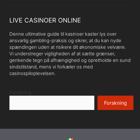
LIVE CASINOER ONLINE
Denne ultimative guide til kasinoer kaster lys over
ansvarlig gambling-praksis og sikrer, at du kan nyde
spændingen uden at risikere dit økonomiske velvære.
Vi understreger vigtigheden af ​​at sætte grænser,
genkende tegn på afhængighed og opretholde en sund
sindstilstand, mens vi forkæler os med
casinospiloplevelsen.
Forskning
Forskning