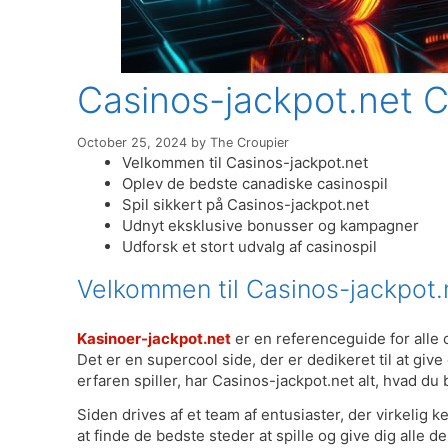
Casinos-jackpot.net C
October 25, 2024
by
The Croupier
Velkommen til Casinos-jackpot.net
Oplev de bedste canadiske casinospil
Spil sikkert på Casinos-jackpot.net
Udnyt eksklusive bonusser og kampagner
Udforsk et stort udvalg af casinospil
Velkommen til Casinos-jackpot.
Kasinoer-jackpot.net
er en referenceguide for alle c
Det er en supercool side, der er dedikeret til at giv
erfaren spiller, har Casinos-jackpot.net alt, hvad du 
Siden drives af et team af entusiaster, der virkelig
at finde de bedste steder at spille og give dig alle d