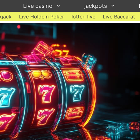
Live casino
jackpots
kjack
Live Holdem Poker
lotteri live
Live Baccarat