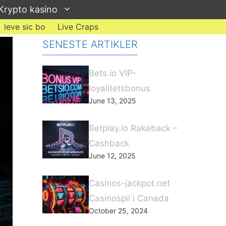
Krypto kasino
leve sic bo
Live Craps
SENESTE ARTIKLER
Bets.io VIP-
loyalitetsbonus
June 13, 2025
Betplay.io Rakeback –
Cashback
June 12, 2025
Casinos-jackpot.net
Casinospil i Canada
October 25, 2024