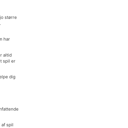
jo større
.
om har
 altid
t spil er
ælpe dig
omfattende
af spil