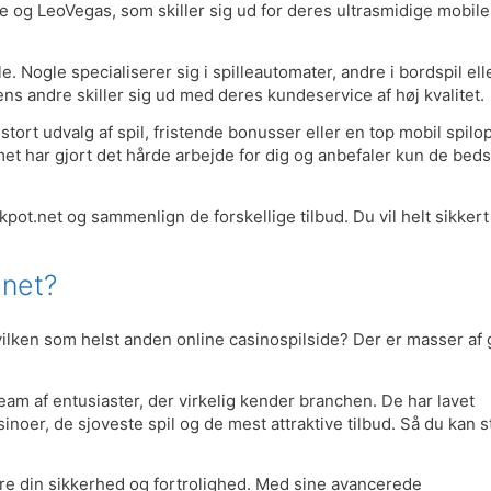
e og LeoVegas, som skiller sig ud for deres ultrasmidige mobile
 Nogle specialiserer sig i spilleautomater, andre i bordspil ell
s andre skiller sig ud med deres kundeservice af høj kvalitet.
stort udvalg af spil, fristende bonusser eller en top mobil spilo
met har gjort det hårde arbejde for dig og anbefaler kun de bed
pot.net og sammenlign de forskellige tilbud. Du vil helt sikkert
.net?
ilken som helst anden online casinospilside? Der er masser af
eam af entusiaster, der virkelig kender branchen. De har lavet
noer, de sjoveste spil og de mest attraktive tilbud. Så du kan s
ere din sikkerhed og fortrolighed. Med sine avancerede