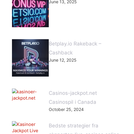
June 13, 2025
Betplay.io Rakeback –
Cashback
June 12, 2025
Casinos-jackpot.net
Casinospil i Canada
October 25, 2024
Bedste strategier fra