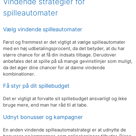
Vindende strategier for
spilleautomater
Vælg vindende spilleautomater
Først og fremmest er det vigtigt at vælge spilleautomater
med en høj udbetalingsprocent, da det betyder, at du har
større chance for at få din indsats tilbage. Derudover
anbefales det at spille på så mange gevinstlinjer som muligt,
da det øger dine chancer for at danne vindende
kombinationer.
Få styr på dit spillebudget
Det er vigtigt at forvalte sit spillebudget ansvarligt og ikke
bruge mere, end man har råd til at tabe.
Udnyt bonusser og kampagner
En anden vindende spilleautomatstrategi er at udnytte de