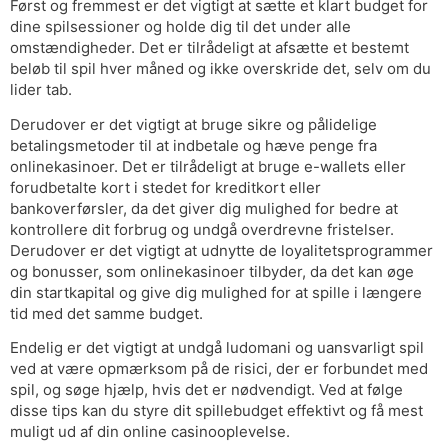
Først og fremmest er det vigtigt at sætte et klart budget for
dine spilsessioner og holde dig til det under alle
omstændigheder. Det er tilrådeligt at afsætte et bestemt
beløb til spil hver måned og ikke overskride det, selv om du
lider tab.
Derudover er det vigtigt at bruge sikre og pålidelige
betalingsmetoder til at indbetale og hæve penge fra
onlinekasinoer. Det er tilrådeligt at bruge e-wallets eller
forudbetalte kort i stedet for kreditkort eller
bankoverførsler, da det giver dig mulighed for bedre at
kontrollere dit forbrug og undgå overdrevne fristelser.
Derudover er det vigtigt at udnytte de loyalitetsprogrammer
og bonusser, som onlinekasinoer tilbyder, da det kan øge
din startkapital og give dig mulighed for at spille i længere
tid med det samme budget.
Endelig er det vigtigt at undgå ludomani og uansvarligt spil
ved at være opmærksom på de risici, der er forbundet med
spil, og søge hjælp, hvis det er nødvendigt. Ved at følge
disse tips kan du styre dit spillebudget effektivt og få mest
muligt ud af din online casinooplevelse.