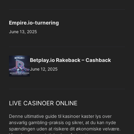
Empire.io-turnering
June 13, 2025
Betplay.io Rakeback – Cashback
June 12, 2025
LIVE CASINOER ONLINE
Denne ultimative guide til kasinoer kaster lys over
ansvarlig gambling-praksis og sikrer, at du kan nyde
spændingen uden at risikere dit økonomiske velvære.