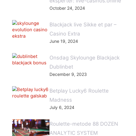
eksperter: live-casinos.online
October 24, 2024
Blackjack live Sikke et par –
Casino Extra
June 19, 2024
Onsdag Skylounge Blackjack
Dublinbet
December 9, 2023
Betplay Lucky6 Roulette
Madness
July 6, 2024
Roulette-metode 88 DOZEN
ANALYTIC SYSTEM