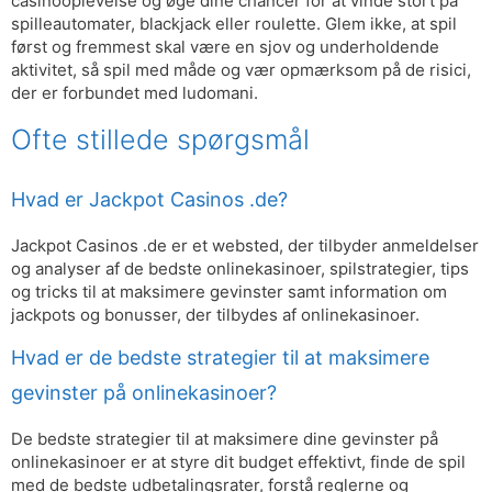
casinooplevelse og øge dine chancer for at vinde stort på
spilleautomater, blackjack eller roulette. Glem ikke, at spil
først og fremmest skal være en sjov og underholdende
aktivitet, så spil med måde og vær opmærksom på de risici,
der er forbundet med ludomani.
Ofte stillede spørgsmål
Hvad er Jackpot Casinos .de?
Jackpot Casinos .de er et websted, der tilbyder anmeldelser
og analyser af de bedste onlinekasinoer, spilstrategier, tips
og tricks til at maksimere gevinster samt information om
jackpots og bonusser, der tilbydes af onlinekasinoer.
Hvad er de bedste strategier til at maksimere
gevinster på onlinekasinoer?
De bedste strategier til at maksimere dine gevinster på
onlinekasinoer er at styre dit budget effektivt, finde de spil
med de bedste udbetalingsrater, forstå reglerne og