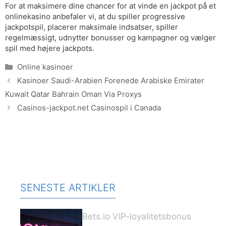
For at maksimere dine chancer for at vinde en jackpot på et
onlinekasino anbefaler vi, at du spiller progressive
jackpotspil, placerer maksimale indsatser, spiller
regelmæssigt, udnytter bonusser og kampagner og vælger
spil med højere jackpots.
Categories
Online kasinoer
Kasinoer Saudi-Arabien Forenede Arabiske Emirater
Kuwait Qatar Bahrain Oman Via Proxys
Casinos-jackpot.net Casinospil i Canada
SENESTE ARTIKLER
Bets.io VIP-loyalitetsbonus