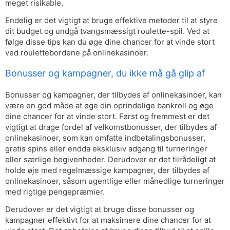
meget risikable.
Endelig er det vigtigt at bruge effektive metoder til at styre
dit budget og undgå tvangsmæssigt roulette-spil. Ved at
følge disse tips kan du øge dine chancer for at vinde stort
ved roulettebordene på onlinekasinoer.
Bonusser og kampagner, du ikke må gå glip af
Bonusser og kampagner, der tilbydes af onlinekasinoer, kan
være en god måde at øge din oprindelige bankroll og øge
dine chancer for at vinde stort. Først og fremmest er det
vigtigt at drage fordel af velkomstbonusser, der tilbydes af
onlinekasinoer, som kan omfatte indbetalingsbonusser,
gratis spins eller endda eksklusiv adgang til turneringer
eller særlige begivenheder. Derudover er det tilrådeligt at
holde øje med regelmæssige kampagner, der tilbydes af
onlinekasinoer, såsom ugentlige eller månedlige turneringer
med rigtige pengepræmier.
Derudover er det vigtigt at bruge disse bonusser og
kampagner effektivt for at maksimere dine chancer for at