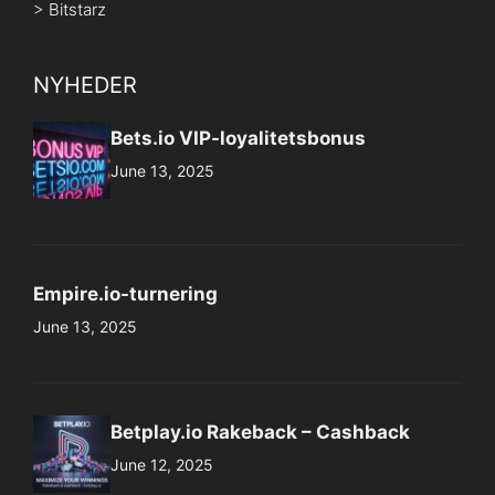
>
Bitstarz
NYHEDER
Bets.io VIP-loyalitetsbonus
June 13, 2025
Empire.io-turnering
June 13, 2025
Betplay.io Rakeback – Cashback
June 12, 2025