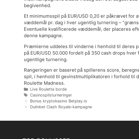
begivenhed.
Et minimumsspil på EUR/USD 0,20 er påkrævet for at v
væddemål pr. dag i hver ugentlig turnering – “græn
Eventuelle kvalificerede væddemål, der placeres eft
denne kampagne.
Præmierne uddeles til vinderne i henhold til deres pl
på EUR/USD 50.000 fordelt på 350 cash drops hver fr
ugentlige turnering.
Rangeringen er baseret på spillerens score, beregne
spil, i henhold til gevinstmultiplikatoren i forhold t
Roulette Madness.
Categories
Live Roulette borde
Tags
Casinospilsturneringer
Bonus kryptokasino Betplay.io
Dulinbet Clash Royale-kampagne