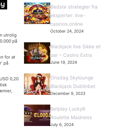
Bedste strategier fra
eksperter: live-
casinos.online
October 24, 2024
 utrolig
0.000 på
Blackjack live Sikke et
par – Casino Extra
n for at
June 19, 2024
r’ på
Onsdag Skylounge
/USD 0,20
tisk
Blackjack Dublinbet
æmier,
December 9, 2023
Betplay Lucky6
Roulette Madness
July 6, 2024