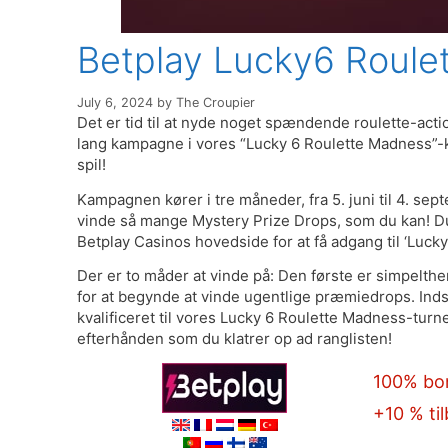
Betplay Lucky6 Roule
July 6, 2024
by
The Croupier
Det er tid til at nyde noget spændende roulette-acti
lang kampagne i vores “Lucky 6 Roulette Madness”
spil!
Kampagnen kører i tre måneder, fra 5. juni til 4. sept
vinde så mange Mystery Prize Drops, som du kan! Du 
Betplay Casinos hovedside for at få adgang til ‘Lucky
Der er to måder at vinde på: Den første er simpelt
for at begynde at vinde ugentlige præmiedrops. In
kvalificeret til vores Lucky 6 Roulette Madness-tur
efterhånden som du klatrer op ad ranglisten!
100% bo
+10 % ti