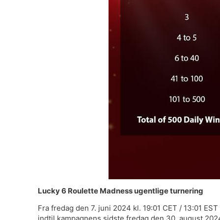
Lucky 6 Roulette Madness ugentlige turnering
Fra fredag den 7. juni 2024 kl. 19:01 CET / 13:01 E
indtil kampagnens sidste fredag den 30. august 2024.