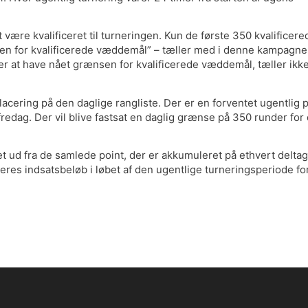
ære kvalificeret til turneringen. Kun de første 350 kvalificere
sen for kvalificerede væddemål” – tæller med i denne kampagne
er at have nået grænsen for kvalificerede væddemål, tæller ikk
acering på den daglige rangliste. Der er en forventet ugentlig p
edag. Der vil blive fastsat en daglig grænse på 350 runder for
t ud fra de samlede point, der er akkumuleret på ethvert delta
il deres indsatsbeløb i løbet af den ugentlige turneringsperiode f