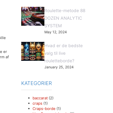
Roulette-metode 88
DOZEN ANALYTIC
SYSTEM
May 12, 2024
ille
Hvad er de bedste
e er
valg til live
rm af
rouletteborde?
January 25, 2024
KATEGORIER
baccarat
(2)
craps
(1)
Craps-borde
(1)