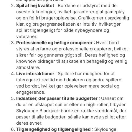
Spil af høj kvalitet
: Bordene er udstyret med de
nyeste teknologier, hvilket garanterer glat gameplay
og en fejlfri brugeroplevelse. Grafikken er usædvanlig
klar, og brugergrænsefladen er intuitiv, hvilket gør
spillet tilgængeligt for både nybegyndere og
veteraner.
Professionelle og høflige croupierer
: Hvert bord
styres af erfarne og professionelle croupierer, hvilket
sikrer fair og gennemsigtigt spil. Deres høflighed og
knowhow bidrager til at skabe en behagelig og venlig
atmosfære.
Live interaktioner
: Spillere har mulighed for at
interagere i realtid med dealeren og andre spillere
ved bordet, hvilket gør oplevelsen mere social og
engagerende.
Indsatser, der passer til alle budgetter
: Uanset om
du er en afslappet spiller eller en high roller, tilbyder
Skylounge Blackjack-borde en række væddemål, der
passer til alle budgetter, så alle kan nyde spillet efter
deres evner.
Tilgængelighed og tilgængelighed
: Skylounge