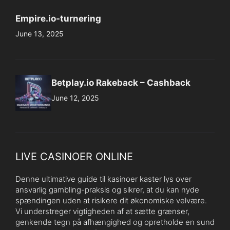
Empire.io-turnering
June 13, 2025
Betplay.io Rakeback – Cashback
June 12, 2025
LIVE CASINOER ONLINE
Denne ultimative guide til kasinoer kaster lys over
ansvarlig gambling-praksis og sikrer, at du kan nyde
spændingen uden at risikere dit økonomiske velvære.
Vi understreger vigtigheden af ​​at sætte grænser,
genkende tegn på afhængighed og opretholde en sund