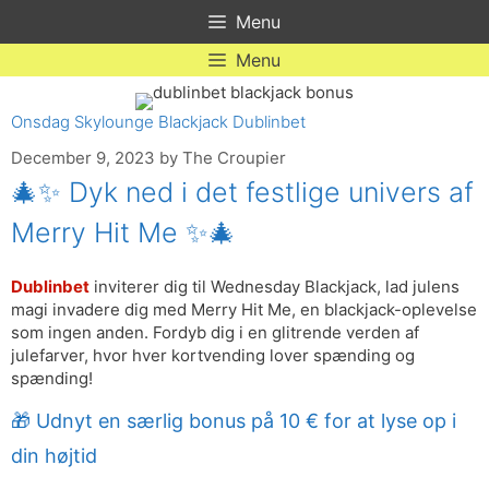
Skip
Menu
to
content
Menu
Onsdag Skylounge Blackjack Dublinbet
December 9, 2023
by
The Croupier
🎄✨ Dyk ned i det festlige univers af
Merry Hit Me ✨🎄
Dublinbet
inviterer dig til Wednesday Blackjack, lad julens
magi invadere dig med Merry Hit Me, en blackjack-oplevelse
som ingen anden. Fordyb dig i en glitrende verden af ​​
julefarver, hvor hver kortvending lover spænding og
spænding!
🎁 Udnyt en særlig bonus på 10 € for at lyse op i
din højtid