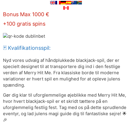
Bonus Max 1000 €
+100 gratis spins
🃏 Kvalifikationsspil:
Nyd vores udvalg af håndplukkede blackjack-spil, der er
specielt designet til at transportere dig ind i den festlige
verden af ​​Merry Hit Me. Fra klassiske borde til moderne
variationer er hvert spil en mulighed for at opleve julens
spænding.
Gør dig klar til uforglemmelige øjeblikke med Merry Hit Me,
hvor hvert blackjack-spil er et skridt tættere på en
uforglemmelig festlig fest. Tag med os på dette sprudlende
eventyr, og lad julens magi guide dig til fantastiske sejre! 🌟
🎉