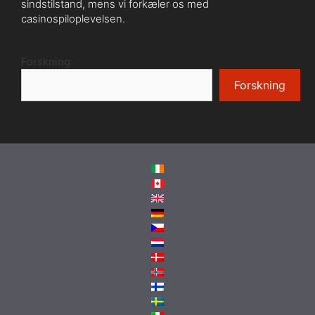
sindstilstand, mens vi forkæler os med
casinospiloplevelsen.
Forskning
Forskning