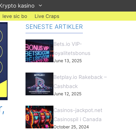
Krypto kasino
leve sic bo
Live Craps
SENESTE ARTIKLER
Bets.io VIP-
loyalitetsbonus
June 13, 2025
Betplay.io Rakeback –
Cashback
June 12, 2025
,
Casinos-jackpot.net
Casinospil i Canada
October 25, 2024