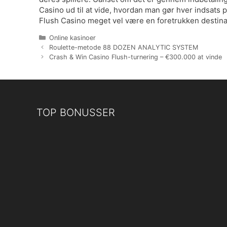
Casino ud til at vide, hvordan man gør hver indsats 
Flush Casino meget vel være en foretrukken destina
Categories
Online kasinoer
Roulette-metode 88 DOZEN ANALYTIC SYSTEM
Crash & Win Casino Flush-turnering – €300.000 at vinde
TOP BONUSSER