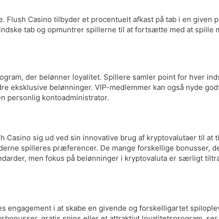
 Flush Casino tilbyder et procentuelt afkast på tab i en given p
dske tab og opmuntrer spillerne til at fortsætte med at spille
rogram, der belønner loyalitet. Spillere samler point for hver in
andre eksklusive belønninger. VIP-medlemmer kan også nyde godt
n personlig kontoadministrator.
Casino sig ud ved sin innovative brug af kryptovalutaer til at t
derne spilleres præferencer. De mange forskellige bonusser, d
arder, men fokus på belønninger i kryptovaluta er særligt til
es engagement i at skabe en givende og forskelligartet spilople
onusser, gratis spins eller et attraktivt loyalitetsprogram, ser