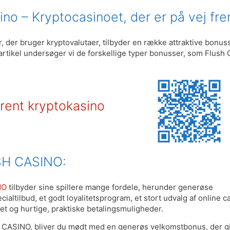
no – Kryptocasinoet, der er på vej fr
r, der bruger kryptovalutaer, tilbyder en række attraktive bonus
artikel undersøger vi de forskellige typer bonusser, som Flush
rent kryptokasino
USH CASINO:
NO
tilbyder sine spillere mange fordele, herunder generøse
tilbud, et godt loyalitetsprogram, et stort udvalg af online ca
tet og hurtige, praktiske betalingsmuligheder.
CASINO, bliver du mødt med en generøs velkomstbonus, der gi