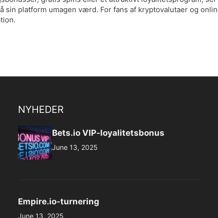
på sin platform umagen værd. For fans af kryptovalutaer og onlin
tion.
NYHEDER
Bets.io VIP-loyalitetsbonus
June 13, 2025
Empire.io-turnering
June 13, 2025