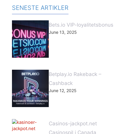
SENESTE ARTIKLER
Bets.io VIP-loyalitetsbonus
June 13, 2025
Betplay.io Rakeback –
Cashback
June 12, 2025
Casinos-jackpot.net
Casinospil i Canada