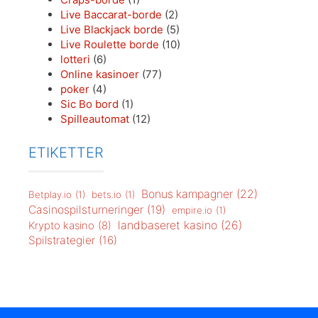
Live Baccarat-borde
(2)
Live Blackjack borde
(5)
Live Roulette borde
(10)
lotteri
(6)
Online kasinoer
(77)
poker
(4)
Sic Bo bord
(1)
Spilleautomat
(12)
ETIKETTER
Bonus kampagner
(22)
Betplay.io
(1)
bets.io
(1)
Casinospilsturneringer
(19)
empire.io
(1)
landbaseret kasino
(26)
Krypto kasino
(8)
Spilstrategier
(16)