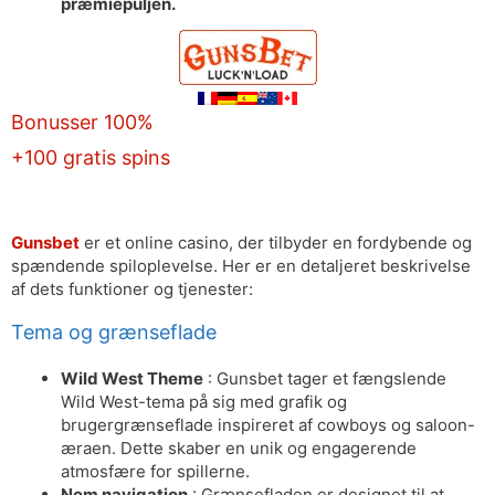
præmiepuljen.
Bonusser 100%
+100 gratis spins
Gunsbet
er et online casino, der tilbyder en fordybende og
spændende spiloplevelse. Her er en detaljeret beskrivelse
af dets funktioner og tjenester:
Tema og grænseflade
Wild West Theme
: Gunsbet tager et fængslende
Wild West-tema på sig med grafik og
brugergrænseflade inspireret af cowboys og saloon-
æraen. Dette skaber en unik og engagerende
atmosfære for spillerne.
Nem navigation
: Grænsefladen er designet til at