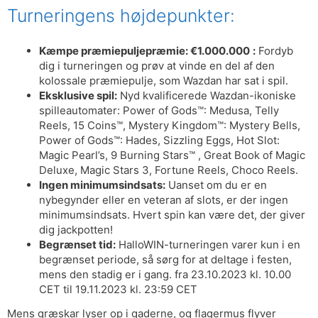
Turneringens højdepunkter:
Kæmpe præmiepuljepræmie: €1.000.000
:
Fordyb
dig i turneringen og prøv at vinde en del af den
kolossale præmiepulje, som Wazdan har sat i spil.
Eksklusive spil:
Nyd kvalificerede Wazdan-ikoniske
spilleautomater: Power of Gods™: Medusa, Telly
Reels, 15 Coins™, Mystery Kingdom™: Mystery Bells,
Power of Gods™: Hades, Sizzling Eggs, Hot Slot:
Magic Pearl’s, 9 Burning Stars™ , Great Book of Magic
Deluxe, Magic Stars 3, Fortune Reels, Choco Reels.
Ingen minimumsindsats:
Uanset om du er en
nybegynder eller en veteran af slots, er der ingen
minimumsindsats. Hvert spin kan være det, der giver
dig jackpotten!
Begrænset tid:
HalloWIN-turneringen varer kun i en
begrænset periode, så sørg for at deltage i festen,
mens den stadig er i gang. fra 23.10.2023 kl. 10.00
CET til 19.11.2023 kl. 23:59 CET
Mens græskar lyser op i gaderne, og flagermus flyver