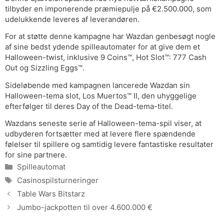
tilbyder en imponerende præmiepulje på €2.500.000, som
udelukkende leveres af leverandøren.
For at støtte denne kampagne har Wazdan genbesøgt nogle
af sine bedst ydende spilleautomater for at give dem et
Halloween-twist, inklusive 9 Coins™, Hot Slot™: 777 Cash
Out og Sizzling Eggs™.
Sideløbende med kampagnen lancerede Wazdan sin
Halloween-tema slot, Los Muertos™ II, den uhyggelige
efterfølger til deres Day of the Dead-tema-titel.
Wazdans seneste serie af Halloween-tema-spil viser, at
udbyderen fortsætter med at levere flere spændende
følelser til spillere og samtidig levere fantastiske resultater
for sine partnere.
Categories
Spilleautomat
Tags
Casinospilsturneringer
Table Wars Bitstarz
Jumbo-jackpotten til over 4.600.000 €