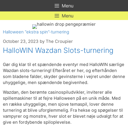
Skip
Menu
to
content
Menu
Halloween “ekstra spin”-turnering
October 23, 2023
by
The Croupier
HalloWIN Wazdan Slots-turnering
Gør dig klar til et spændende eventyr med HalloWIN særlige
Wazdan slots-turnering! Efteråret er her, og efterhånden
som bladene falder, skyder gevinsterne i vejret under denne
uhyggelige, men spændende begivenhed.
Wazdan, den berømte casinospiludvikler, inviterer alle
spillemaskiner til at fejre Halloween på en unik måde. Med
en række uhyggelige, men sjove temaspil, lover denne
turnering at blive uforglemmelig. Fra hekse og spøgelser til
vampyrer og monstre, hver slot er blevet nøje udvalgt for at
give en fordybende spiloplevelse.