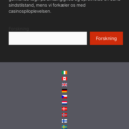
sindstilstand, mens vi forkæler os med
casinospiloplevelsen.
Forskning
Forskning