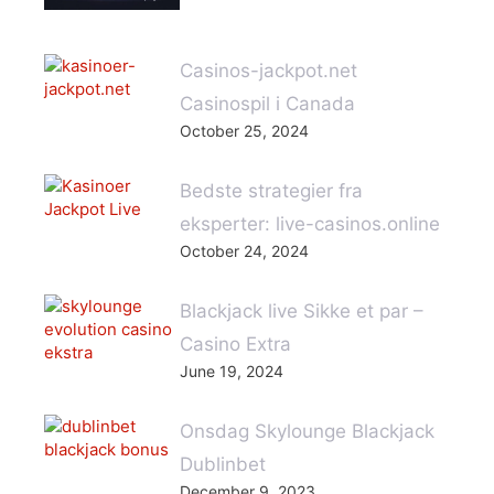
Casinos-jackpot.net
Casinospil i Canada
October 25, 2024
Bedste strategier fra
eksperter: live-casinos.online
October 24, 2024
Blackjack live Sikke et par –
Casino Extra
June 19, 2024
Onsdag Skylounge Blackjack
Dublinbet
December 9, 2023