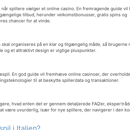
når spillere vælger et online casino. En fremragende guide vi
ilgængelige tilbud, herunder velkomstbonusser, gratis spins og
res chancer for at vinde.
n skal organiseres på en klar og tilgængelig måde, så brugerne
e og et attraktivt design er vigtige pluspunkter.
inespil. En god guide vil fremhæve online casinoer, der overhold
steknologier til at beskytte spillerdata og transaktioner.
brugere, hvad enten det er gennem detaljerede FAQ’er, ekspertrå
at være uvurderlig, især for nye spillere, der navigerer i den 
il i Italien?