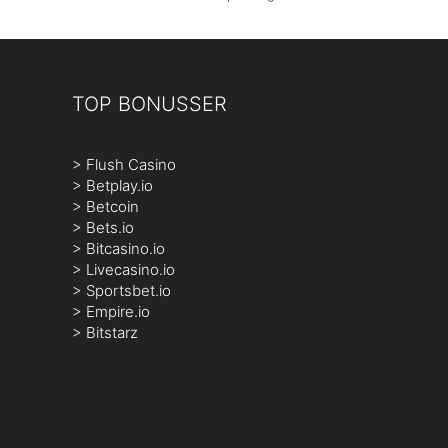
TOP BONUSSER
>
Flush Casino
>
Betplay.io
>
Betcoin
>
Bets.io
>
Bitcasino.io
>
Livecasino.io
>
Sportsbet.io
>
Empire.io
>
Bitstarz