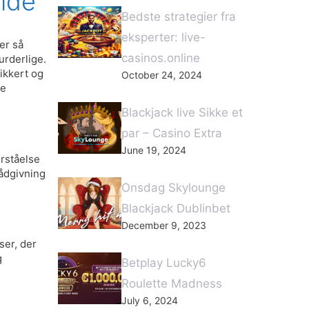
uide
Bedste strategier fra
eksperter: live-
er så
casinos.online
urderlige.
ikkert og
October 24, 2024
de
Blackjack live Sikke et
par – Casino Extra
June 19, 2024
orståelse
rådgivning
Onsdag Skylounge
Blackjack Dublinbet
December 9, 2023
ser, der
g
Betplay Lucky6
Roulette Madness
July 6, 2024