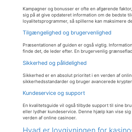
Kampagner og bonusser er ofte en afgørende faktor, 
sig på at give opdateret information om de bedste t
loyalitetsprogrammer, så spillerne kan maksimere de
Tilgængelighed og brugervenlighed
Præsentationen af guiden er også vigtig. Informatio
finde det, de leder efter. En brugervenlig grænseflad
Sikkerhed og pålidelighed
Sikkerhed er en absolut prioritet i en verden af onl
sikkerhedsstandarder og bruger avancerede kryptering
Kundeservice og support
En kvalitetsguide vil også tilbyde support til sine 
eller lydhør kundeservice. Denne hjælp kan vise sig 
verden af online casinoer.
Hvad er lovgivningen for kasinosp