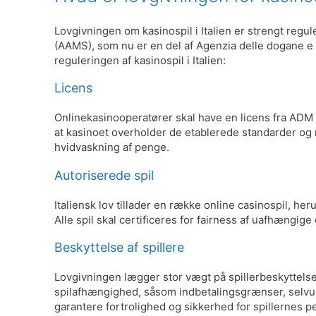
Lovgivningen om kasinospil i Italien er strengt reg
(AAMS), som nu er en del af Agenzia delle dogane e
reguleringen af kasinospil i Italien:
Licens
Onlinekasinooperatører skal have en licens fra ADM for
at kasinoet overholder de etablerede standarder og re
hvidvaskning af penge.
Autoriserede spil
Italiensk lov tillader en række online casinospil, her
Alle spil skal certificeres for fairness af uafhængige o
Beskyttelse af spillere
Lovgivningen lægger stor vægt på spillerbeskyttelse.
spilafhængighed, såsom indbetalingsgrænser, selv
garantere fortrolighed og sikkerhed for spillernes 