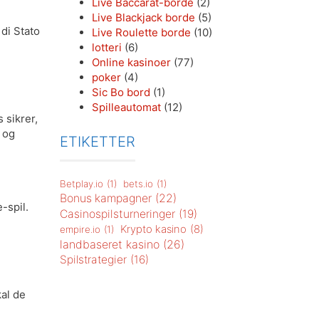
Live Baccarat-borde
(2)
Live Blackjack borde
(5)
di Stato
Live Roulette borde
(10)
lotteri
(6)
Online kasinoer
(77)
poker
(4)
Sic Bo bord
(1)
Spilleautomat
(12)
 sikrer,
l og
ETIKETTER
Betplay.io
(1)
bets.io
(1)
Bonus kampagner
(22)
-spil.
Casinospilsturneringer
(19)
Krypto kasino
(8)
empire.io
(1)
landbaseret kasino
(26)
Spilstrategier
(16)
al de