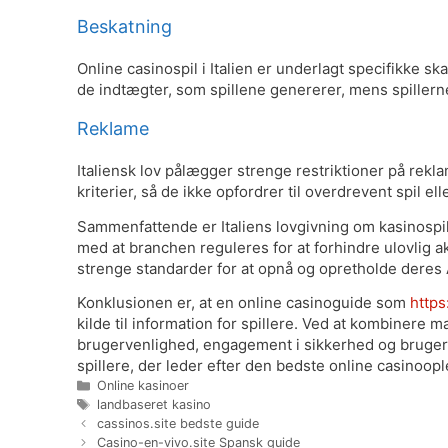
Beskatning
Online casinospil i Italien er underlagt specifikke ska
de indtægter, som spillene genererer, mens spillerne
Reklame
Italiensk lov pålægger strenge restriktioner på rek
kriterier, så de ikke opfordrer til overdrevent spil 
Sammenfattende er Italiens lovgivning om kasinospil de
med at branchen reguleres for at forhindre ulovlig a
strenge standarder for at opnå og opretholde deres
Konklusionen er, at en online casinoguide som
https
kilde til information for spillere. Ved at kombinere
brugervenlighed, engagement i sikkerhed og brugerstø
spillere, der leder efter den bedste online casinoople
Categories
Online kasinoer
Tags
landbaseret kasino
cassinos.site bedste guide
Casino-en-vivo.site Spansk guide