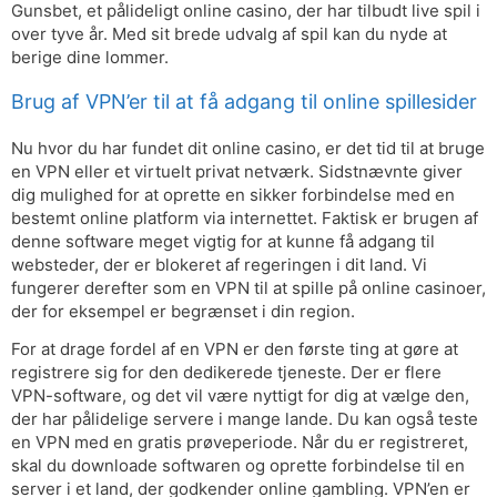
Gunsbet, et pålideligt online casino, der har tilbudt live spil i
over tyve år. Med sit brede udvalg af spil kan du nyde at
berige dine lommer.
Brug af VPN’er til at få adgang til online spillesider
Nu hvor du har fundet dit online casino, er det tid til at bruge
en VPN eller et virtuelt privat netværk. Sidstnævnte giver
dig mulighed for at oprette en sikker forbindelse med en
bestemt online platform via internettet. Faktisk er brugen af ​​
denne software meget vigtig for at kunne få adgang til
websteder, der er blokeret af regeringen i dit land. Vi
fungerer derefter som en VPN til at spille på online casinoer,
der for eksempel er begrænset i din region.
For at drage fordel af en VPN er den første ting at gøre at
registrere sig for den dedikerede tjeneste. Der er flere
VPN-software, og det vil være nyttigt for dig at vælge den,
der har pålidelige servere i mange lande. Du kan også teste
en VPN med en gratis prøveperiode. Når du er registreret,
skal du downloade softwaren og oprette forbindelse til en
server i et land, der godkender online gambling. VPN’en er