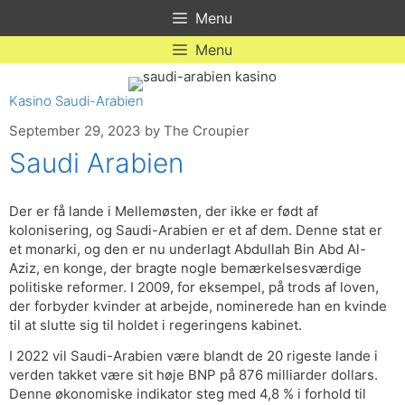
Skip
Menu
to
content
Menu
Kasino Saudi-Arabien
September 29, 2023
by
The Croupier
Saudi Arabien
Der er få lande i Mellemøsten, der ikke er født af
kolonisering, og Saudi-Arabien er et af dem. Denne stat er
et monarki, og den er nu underlagt Abdullah Bin Abd Al-
Aziz, en konge, der bragte nogle bemærkelsesværdige
politiske reformer. I 2009, for eksempel, på trods af loven,
der forbyder kvinder at arbejde, nominerede han en kvinde
til at slutte sig til holdet i regeringens kabinet.
I 2022 vil Saudi-Arabien være blandt de 20 rigeste lande i
verden takket være sit høje BNP på 876 milliarder dollars.
Denne økonomiske indikator steg med 4,8 % i forhold til