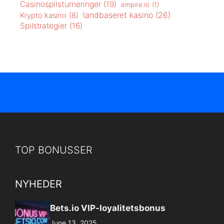
Casinospilsturneringer
(19)
empire.io
(1)
landbaseret kasino
(26)
Krypto kasino
(8)
Spilstrategier
(16)
TOP BONUSSER
NYHEDER
Bets.io VIP-loyalitetsbonus
June 13, 2025