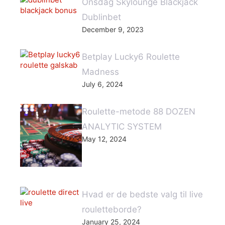
Onsdag Skylounge Blackjack
Dublinbet
December 9, 2023
Betplay Lucky6 Roulette
Madness
July 6, 2024
Roulette-metode 88 DOZEN
ANALYTIC SYSTEM
May 12, 2024
Hvad er de bedste valg til live
rouletteborde?
January 25, 2024