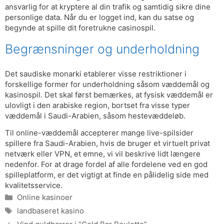
ansvarlig for at kryptere al din trafik og samtidig sikre dine
personlige data. Når du er logget ind, kan du satse og
begynde at spille dit foretrukne casinospil.
Begrænsninger og underholdning
Det saudiske monarki etablerer visse restriktioner i
forskellige former for underholdning såsom væddemål og
kasinospil. Det skal først bemærkes, at fysisk væddemål er
ulovligt i den arabiske region, bortset fra visse typer
væddemål i Saudi-Arabien, såsom hestevæddeløb.
Til online-væddemål accepterer mange live-spilsider
spillere fra Saudi-Arabien, hvis de bruger et virtuelt privat
netværk eller VPN, et emne, vi vil beskrive lidt længere
nedenfor. For at drage fordel af alle fordelene ved en god
spilleplatform, er det vigtigt at finde en pålidelig side med
kvalitetsservice.
Categories
Online kasinoer
Tags
landbaseret kasino