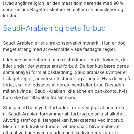
Hvad angår religion, er den mest dominerende med 90 %
sunni-islam. Bagefter skelner vi mellem shiamuslimer og
kristne.
Saudi-Arabien og dets forbud
Saudi-Arabien er et ultrakonservativt monarki. Hun er dog
meget streng med at overholde visse fastlagte regler.
I denne sammenhæng med restriktioner er det kvinder, der
lider under det største antal forbud. De bør kun bære deres
sorte abaya i form af påklædning. Saudiarabiske kvinder er
frataget rejser, universitetsstudier og arbejde. Hvis de vil på
ferie, skal de ledsages af deres mand eller bror. Desuden
må en kvinde i Saudi-Arabien ikke åbne en bankkonto, hvis
hun ikke har tilladelse fra sin mand.
Stadig med hensyn til forbuddet er det vigtigt at bemærke,
at Saudi-Arabien fordømmer alt forbrug og salg af alkohol.
Alvorlig straf op til fængsel kan iværksættes ved indbrud.
Men for at tiltrække turister vil der snart blive etableret
ultimative badebyer, og udenlandske kvinder vil være i