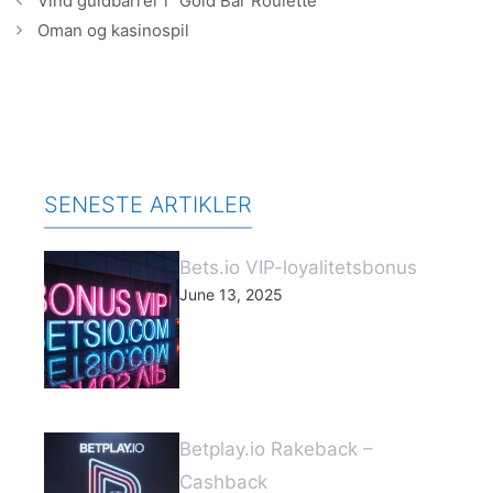
Vind guldbarrer i “Gold Bar Roulette”
Oman og kasinospil
SENESTE ARTIKLER
Bets.io VIP-loyalitetsbonus
June 13, 2025
Betplay.io Rakeback –
Cashback