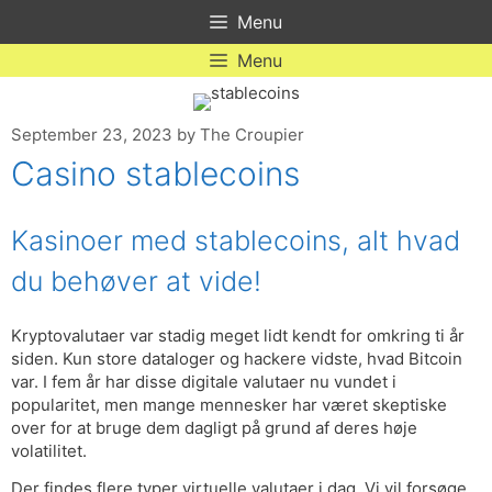
Skip
Menu
to
content
Menu
September 23, 2023
by
The Croupier
Casino stablecoins
Kasinoer med stablecoins, alt hvad
du behøver at vide!
Kryptovalutaer var stadig meget lidt kendt for omkring ti år
siden. Kun store dataloger og hackere vidste, hvad Bitcoin
var. I fem år har disse digitale valutaer nu vundet i
popularitet, men mange mennesker har været skeptiske
over for at bruge dem dagligt på grund af deres høje
volatilitet.
Der findes flere typer virtuelle valutaer i dag. Vi vil forsøge