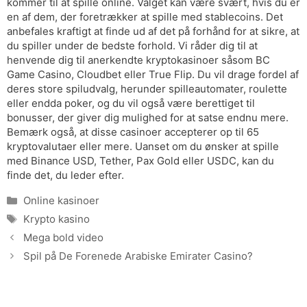
kommer til at spille online. Valget kan være svært, hvis du er
en af dem, der foretrækker at spille med stablecoins. Det
anbefales kraftigt at finde ud af det på forhånd for at sikre, at
du spiller under de bedste forhold. Vi råder dig til at
henvende dig til anerkendte kryptokasinoer såsom BC
Game Casino, Cloudbet eller True Flip. Du vil drage fordel af
deres store spiludvalg, herunder spilleautomater, roulette
eller endda poker, og du vil også være berettiget til
bonusser, der giver dig mulighed for at satse endnu mere.
Bemærk også, at disse casinoer accepterer op til 65
kryptovalutaer eller mere. Uanset om du ønsker at spille
med Binance USD, Tether, Pax Gold eller USDC, kan du
finde det, du leder efter.
Categories
Online kasinoer
Tags
Krypto kasino
Mega bold video
Spil på De Forenede Arabiske Emirater Casino?