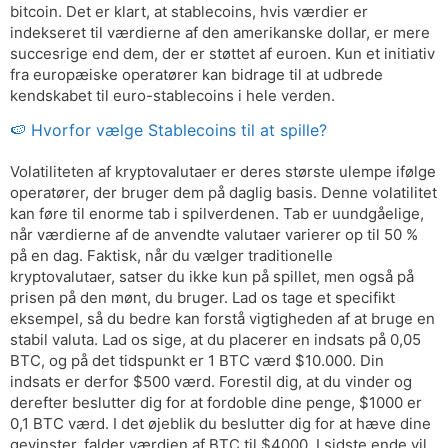
bitcoin. Det er klart, at stablecoins, hvis værdier er
indekseret til værdierne af den amerikanske dollar, er mere
succesrige end dem, der er støttet af euroen. Kun et initiativ
fra europæiske operatører kan bidrage til at udbrede
kendskabet til euro-stablecoins i hele verden.
🍉 Hvorfor vælge Stablecoins til at spille?
Volatiliteten af ​​kryptovalutaer er deres største ulempe ifølge
operatører, der bruger dem på daglig basis. Denne volatilitet
kan føre til enorme tab i spilverdenen. Tab er uundgåelige,
når værdierne af de anvendte valutaer varierer op til 50 %
på en dag. Faktisk, når du vælger traditionelle
kryptovalutaer, satser du ikke kun på spillet, men også på
prisen på den mønt, du bruger. Lad os tage et specifikt
eksempel, så du bedre kan forstå vigtigheden af ​​at bruge en
stabil valuta. Lad os sige, at du placerer en indsats på 0,05
BTC, og på det tidspunkt er 1 BTC værd $10.000. Din
indsats er derfor $500 værd. Forestil dig, at du vinder og
derefter beslutter dig for at fordoble dine penge, $1000 er
0,1 BTC værd. I det øjeblik du beslutter dig for at hæve dine
gevinster, falder værdien af ​​BTC til $4000. I sidste ende vil