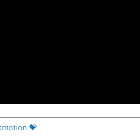
omotion 💝