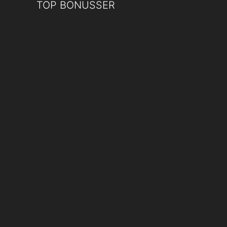
TOP BONUSSER