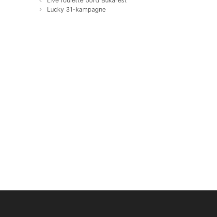
Live roulette bord Bukarest
Lucky 31-kampagne