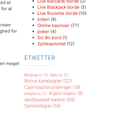
Live Baccarat-borde
(2)
ed et
Live Blackjack borde
(5)
for at
Live Roulette borde
(10)
lotteri
(6)
stream
Online kasinoer
(77)
ighed for
poker
(4)
Sic Bo bord
(1)
Spilleautomat
(12)
ETIKETTER
r en meget
Betplay.io
(1)
bets.io
(1)
Bonus kampagner
(22)
Casinospilsturneringer
(19)
Krypto kasino
(8)
empire.io
(1)
landbaseret kasino
(26)
Spilstrategier
(16)