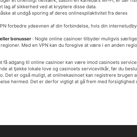
uger et offentligt netværk, såsom en kaffebars Wi-Fi, er der risik
t lag af sikkerhed ved at kryptere disse data.
ske at undgå sporing af deres onlinespilaktivitet fra deres
VPN forbedre ydeevnen af ​​din forbindelse, hvis din internetudb
eller bonusser
: Nogle online casinoer tilbyder muligvis særlige
e regioner. Med en VPN kan du foregive at være i en anden regio
at få adgang til online casinoer kan være imod casinoets service
nde at tjekke lokale love og casinoets servicevilkår, før du beslu
ino. Det er også muligt, at onlinekasinoet kan registrere brugen a
lse hermed. Det er derfor vigtigt at gå frem med forsigtighed o