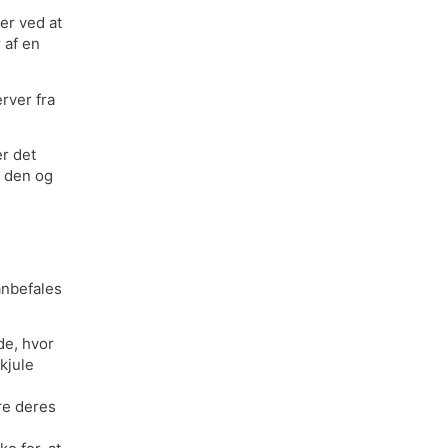
er ved at
 af en
rver fra
er det
å den og
anbefales
de, hvor
kjule
re deres