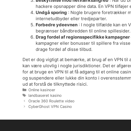
Beskyttelse mod netværksangreb
: Når du br
hackere opsnapper dine data. En VPN tilføjer e
Undgå sporing
: Nogle brugere foretrækker må
internetudbyder eller tredjeparter.
Forbedre ydeevnen
: I nogle tilfælde kan en 
begrænser båndbredden til online spillesider.
Drag fordel af regionsspecifikke kampagner 
kampagner eller bonusser til spillere fra viss
drage fordel af disse tilbud.
Det er dog vigtigt at bemærke, at brug af en VPN til 
kan være ulovlig i nogle jurisdiktioner. Det er afgøre
for at bruge en VPN til at få adgang til et online cas
og suspendere eller lukke din konto i overensstemme
ud at forstå de tilknyttede risici.
Categories
Online kasinoer
Tags
landbaseret kasino
Oracle 360 ​​Roulette video
CyberGhost VPN Casino