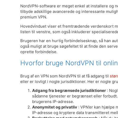
NordVPN-software er meget enkel at installere og n
tilbyde adskillige avancerede og interessante mulighe
premium VPN.
Hovedvinduet viser et fremtrædende verdenskort med
listen til venstre, som også inkluderer specialisered
Brugeren har en hurtig forbindelsesknap, så han auto
også muligt at bruge søgefeltet til at finde den serve
oprette forbindelse.
Hvorfor bruge NordVPN til onli
Brug af en VPN som NordVPN til at få adgang til
stør
eller er lovligt i nogle jurisdiktioner. Her er nogle g
Adgang fra begrænsede jurisdiktioner
: Nogl
sådanne tjenester er begrænset eller forbud
brugerens IP-adresse.
Anonymitet og privatliv
: VPN’er kan hjælpe m
IP-adresse og kryptere data transmitteret me