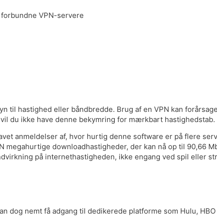
 2 forbundne VPN-servere
til hastighed eller båndbredde. Brug af en VPN kan forårsag
vil du ikke have denne bekymring for mærkbart hastighedstab.
avet anmeldelser af, hvor hurtig denne software er på flere ser
VPN megahurtige downloadhastigheder, der kan nå op til 90,66 M
ndvirkning på internethastigheden, ikke engang ved spil eller s
an dog nemt få adgang til dedikerede platforme som Hulu, HBO