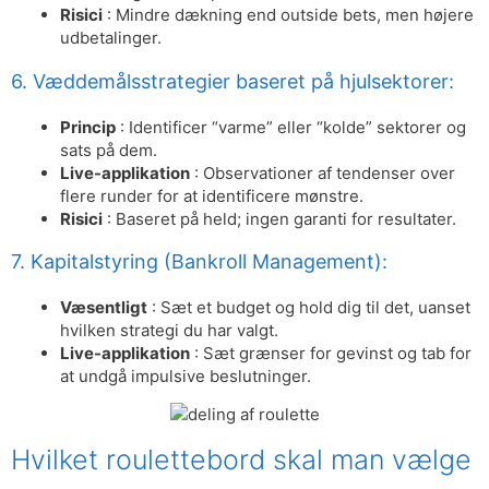
Risici
: Mindre dækning end outside bets, men højere
udbetalinger.
6. Væddemålsstrategier baseret på hjulsektorer:
Princip
: Identificer “varme” eller “kolde” sektorer og
sats på dem.
Live-applikation
: Observationer af tendenser over
flere runder for at identificere mønstre.
Risici
: Baseret på held; ingen garanti for resultater.
7. Kapitalstyring (Bankroll Management):
Væsentligt
: Sæt et budget og hold dig til det, uanset
hvilken strategi du har valgt.
Live-applikation
: Sæt grænser for gevinst og tab for
at undgå impulsive beslutninger.
Hvilket roulettebord skal man vælge