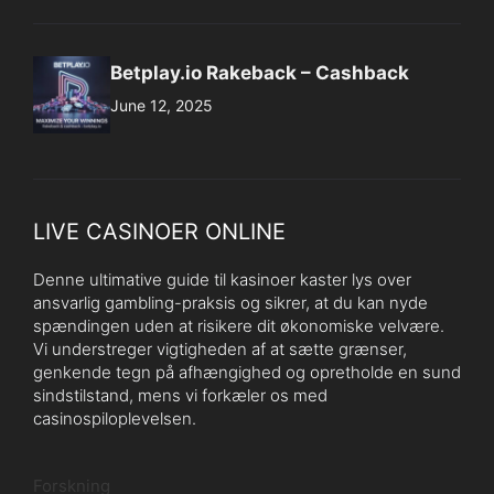
Betplay.io Rakeback – Cashback
June 12, 2025
LIVE CASINOER ONLINE
Denne ultimative guide til kasinoer kaster lys over
ansvarlig gambling-praksis og sikrer, at du kan nyde
spændingen uden at risikere dit økonomiske velvære.
Vi understreger vigtigheden af ​​at sætte grænser,
genkende tegn på afhængighed og opretholde en sund
sindstilstand, mens vi forkæler os med
casinospiloplevelsen.
Forskning