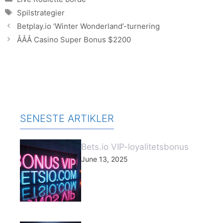
Tags
Spilstrategier
Betplay.io ‘Winter Wonderland’-turnering
ÅÅÅ Casino Super Bonus $2200
SENESTE ARTIKLER
Bets.io VIP-loyalitetsbonus
June 13, 2025