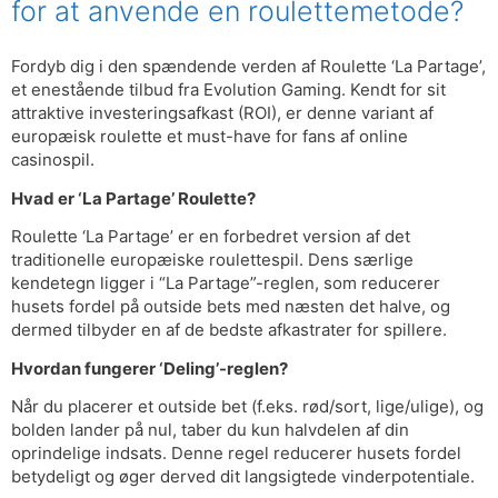
for at anvende en roulettemetode?
Fordyb dig i den spændende verden af ​​Roulette ‘La Partage’,
et enestående tilbud fra Evolution Gaming. Kendt for sit
attraktive investeringsafkast (ROI), er denne variant af
europæisk roulette et must-have for fans af online
casinospil.
Hvad er ‘La Partage’ Roulette?
Roulette ‘La Partage’ er en forbedret version af det
traditionelle europæiske roulettespil. Dens særlige
kendetegn ligger i “La Partage”-reglen, som reducerer
husets fordel på outside bets med næsten det halve, og
dermed tilbyder en af ​​de bedste afkastrater for spillere.
Hvordan fungerer ‘Deling’-reglen?
Når du placerer et outside bet (f.eks. rød/sort, lige/ulige), og
bolden lander på nul, taber du kun halvdelen af ​​din
oprindelige indsats. Denne regel reducerer husets fordel
betydeligt og øger derved dit langsigtede vinderpotentiale.