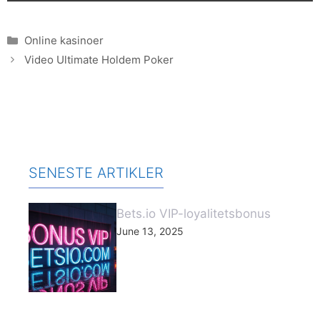
Categories
Online kasinoer
Video Ultimate Holdem Poker
SENESTE ARTIKLER
Bets.io VIP-loyalitetsbonus
June 13, 2025