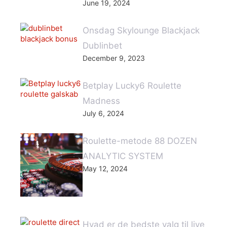
June 19, 2024
Onsdag Skylounge Blackjack
Dublinbet
December 9, 2023
Betplay Lucky6 Roulette
Madness
July 6, 2024
Roulette-metode 88 DOZEN
ANALYTIC SYSTEM
May 12, 2024
Hvad er de bedste valg til live