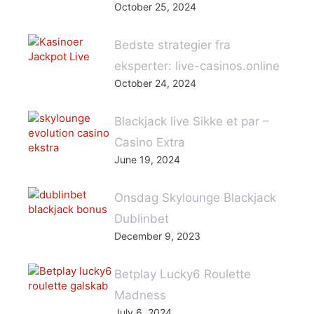
October 25, 2024
Bedste strategier fra
eksperter: live-casinos.online
October 24, 2024
Blackjack live Sikke et par –
Casino Extra
June 19, 2024
Onsdag Skylounge Blackjack
Dublinbet
December 9, 2023
Betplay Lucky6 Roulette
Madness
July 6, 2024