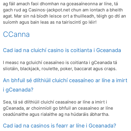
ag fáil amach faoi dhomhan na gceasaíneonna ar líne, tá
gach rud ag Casinos-jackpot.net chun am iontach a bheith
agat. Mar sin ná bíodh leisce ort a thuilleadh, téigh go dtí an
suíomh agus bain leas as na tairiscintí go léir!
CCanna
Cad iad na cluichí casino is coitianta i Gceanada
I measc na gcluichí ceasaíneo is coitianta i gCeanada tá
sliotáin, blackjack, roulette, poker, baccarat agus craps.
An bhfuil sé dlíthiúil cluichí ceasaíneo ar líne a imirt
i gCeanada?
Sea, tá sé dlíthiúil cluichí ceasaíneo ar líne a imirt i
gCeanada, ar choinníoll go bhfuil an ceasaíneo ar líne
ceadúnaithe agus rialaithe ag na húdaráis ábhartha.
Cad iad na casinos is fearr ar líne i Gceanada?