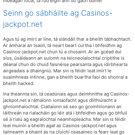
mbeagán focal, tá rud éigin ann do gach duine!
Seinn go sábháilte ag Casinos-
jackpot.net
Agus tú ag imirt ar líne, tá slándáil thar a bheith tábhachtach.
Ar ámharaí an tsaoil, tá neart beart curtha i bhfeidhm ag
Casinos-jackpot.net chun tú a chosaint. Ar an gcéad dul
síos, úsáideann an suíomh na teicneolaíochtaí criptithe is
déanaí chun do chuid faisnéise pearsanta agus idirbhearta
airgeadais a dhaingniú. Mar sin is féidir leat imirt le
suaimhneas intinne, gan a bheith buartha faoi do shonraí a
bheith hacked.
Ina theannta sin, tá ceadúnais agus deimhnithe ag Casinos-
jackpot.net a ráthaíonn iontaofacht agus dlíthiúlacht a
ghníomhaíochtaí. Ciallaíonn sé seo go gcomhlíonann an
láithreán na rialacháin go léir atá i bhfeidhm agus go bhfuil
sé á rialú ag eagraíochtaí neamhspleácha. Mar sin is féidir
leat muinín a bheith agat as Casinos-jackpot.net agus
taitneamh a bhaint as na cluichí ceasaíneo is fearr leat go