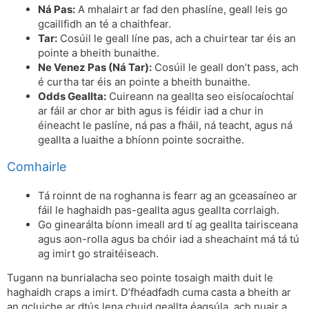
Ná Pas:
A mhalairt ar fad den phaslíne, geall leis go
gcaillfidh an té a chaithfear.
Tar:
Cosúil le geall líne pas, ach a chuirtear tar éis an
pointe a bheith bunaithe.
Ne Venez Pas (Ná Tar):
Cosúil le geall don’t pass, ach
é curtha tar éis an pointe a bheith bunaithe.
Odds Geallta:
Cuireann na geallta seo eisíocaíochtaí
ar fáil ar chor ar bith agus is féidir iad a chur in
éineacht le paslíne, ná pas a fháil, ná teacht, agus ná
geallta a luaithe a bhíonn pointe socraithe.
Comhairle
Tá roinnt de na roghanna is fearr ag an gceasaíneo ar
fáil le haghaidh pas-geallta agus geallta corrlaigh.
Go ginearálta bíonn imeall ard tí ag geallta tairisceana
agus aon-rolla agus ba chóir iad a sheachaint má tá tú
ag imirt go straitéiseach.
Tugann na bunrialacha seo pointe tosaigh maith duit le
haghaidh craps a imirt. D’fhéadfadh cuma casta a bheith ar
an gcluiche ar dtús lena chuid geallta éagsúla, ach nuair a