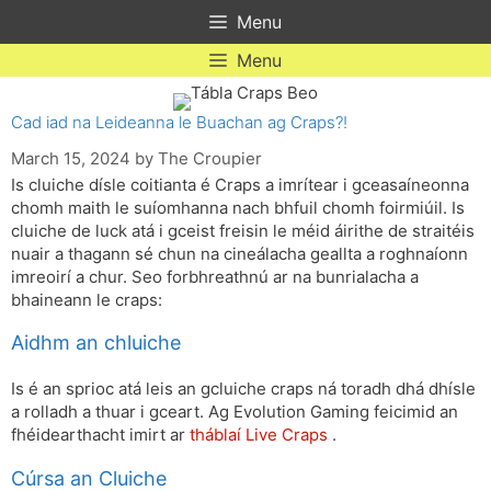
Skip
Menu
to
content
Menu
Cad iad na Leideanna le Buachan ag Craps?!
March 15, 2024
by
The Croupier
Is cluiche dísle coitianta é Craps a imrítear i gceasaíneonna
chomh maith le suíomhanna nach bhfuil chomh foirmiúil. Is
cluiche de luck atá i gceist freisin le méid áirithe de straitéis
nuair a thagann sé chun na cineálacha geallta a roghnaíonn
imreoirí a chur. Seo forbhreathnú ar na bunrialacha a
bhaineann le craps:
Aidhm an chluiche
Is é an sprioc atá leis an gcluiche craps ná toradh dhá dhísle
a rolladh a thuar i gceart. Ag Evolution Gaming feicimid an
fhéidearthacht imirt ar
tháblaí Live Craps
.
Cúrsa an Cluiche