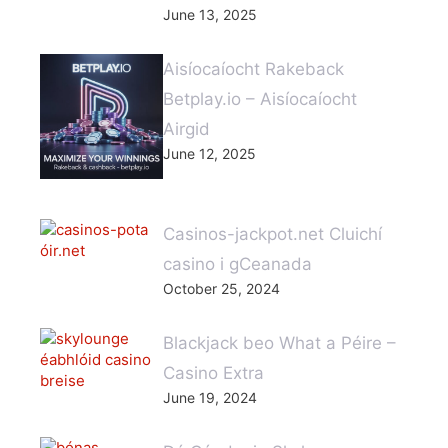
June 13, 2025
Aisíocaíocht Rakeback
Betplay.io – Aisíocaíocht
Airgid
June 12, 2025
Casinos-jackpot.net Cluichí
casino i gCeanada
October 25, 2024
Blackjack beo What a Péire –
Casino Extra
June 19, 2024