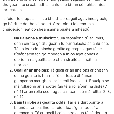
thuigeann tú sreabhadh an chluiche bíonn sé i bhfad níos
inrochtana.
Is féidir le craps a imirt a bheith spreagúil agus imeaglach,
go háirithe do thosaitheoirí. Seo roinnt leideanna a
chuideoidh leat do sheansanna buaite a mhéadú:
Na rialacha a thuiscint:
Sula dtosaíonn tú ag imirt,
déan cinnte go dtuigeann tú bunrialacha an chluiche.
Tá go leor cineálacha geallta ag craps, agus tá sé
ríthábhachtach go mbeadh a fhios agat conas a
oibríonn na geallta seo chun straitéis mhaith a
fhorbairt.
Geall ar an líne pas:
Tá geall ar an líne pas ar cheann
de na geallta is fearr is féidir leat a dhéanamh i
gcrapanna mar gheall ar imeall íseal an tí. Bhuaigh sé
má rollaíonn an shooter (an té a rollaíonn na dísle) 7
nó 11 ar an rolla scoir agus cailleann sé má rolltar 2, 3,
nó 12.
Bain tairbhe as geallta odds:
Tar éis duit pointe a
bhunú ar an paslíne, is féidir leat “geall odds” a
dhéanamh. Tá an geall breise seo agus tá sé déanta