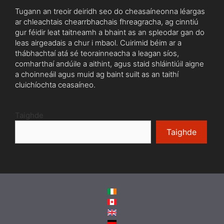
Tugann an treoir deiridh seo do cheasaíneonna léargas
ar chleachtais chearrbhachais fhreagracha, ag cinntiú
gur féidir leat taitneamh a bhaint as an spleodar gan do
leas airgeadais a chur i mbaol. Cuirimid béim ar a
thábhachtaí atá sé teorainneacha a leagan síos,
comharthaí andúile a aithint, agus staid shláintiúil aigne
a choinneáil agus muid ag baint suilt as an taithí
cluichíochta ceasaíneo.
Taighde
Taighde