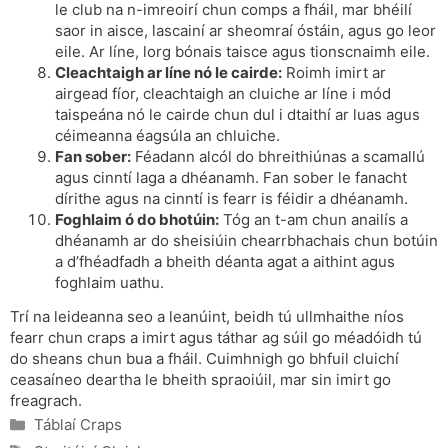
le club na n-imreoirí chun comps a fháil, mar bhéilí
saor in aisce, lascainí ar sheomraí óstáin, agus go leor
eile. Ar líne, lorg bónais taisce agus tionscnaimh eile.
Cleachtaigh ar líne nó le cairde:
Roimh imirt ar
airgead fíor, cleachtaigh an cluiche ar líne i mód
taispeána nó le cairde chun dul i dtaithí ar luas agus
céimeanna éagsúla an chluiche.
Fan sober:
Féadann alcól do bhreithiúnas a scamallú
agus cinntí laga a dhéanamh. Fan sober le fanacht
dírithe agus na cinntí is fearr is féidir a dhéanamh.
Foghlaim ó do bhotúin:
Tóg an t-am chun anailís a
dhéanamh ar do sheisiúin chearrbhachais chun botúin
a d’fhéadfadh a bheith déanta agat a aithint agus
foghlaim uathu.
Trí na leideanna seo a leanúint, beidh tú ullmhaithe níos
fearr chun craps a imirt agus táthar ag súil go méadóidh tú
do sheans chun bua a fháil. Cuimhnigh go bhfuil cluichí
ceasaíneo deartha le bheith spraoiúil, mar sin imirt go
freagrach.
Categories
Táblaí Craps
Tags