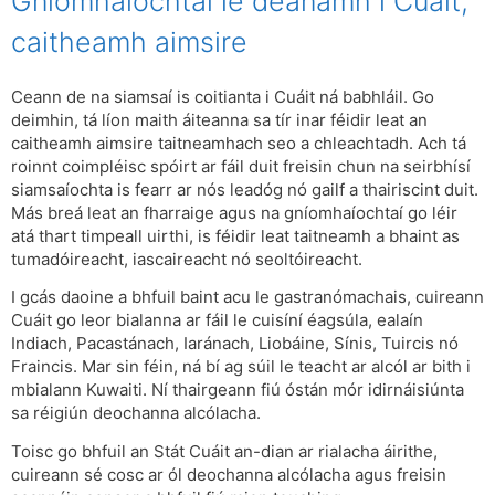
Gníomhaíochtaí le déanamh i Cuáit,
caitheamh aimsire
Ceann de na siamsaí is coitianta i Cuáit ná babhláil. Go
deimhin, tá líon maith áiteanna sa tír inar féidir leat an
caitheamh aimsire taitneamhach seo a chleachtadh. Ach tá
roinnt coimpléisc spóirt ar fáil duit freisin chun na seirbhísí
siamsaíochta is fearr ar nós leadóg nó gailf a thairiscint duit.
Más breá leat an fharraige agus na gníomhaíochtaí go léir
atá thart timpeall uirthi, is féidir leat taitneamh a bhaint as
tumadóireacht, iascaireacht nó seoltóireacht.
I gcás daoine a bhfuil baint acu le gastranómachais, cuireann
Cuáit go leor bialanna ar fáil le cuisíní éagsúla, ealaín
Indiach, Pacastánach, Iaránach, Liobáine, Sínis, Tuircis nó
Fraincis. Mar sin féin, ná bí ag súil le teacht ar alcól ar bith i
mbialann Kuwaiti. Ní thairgeann fiú óstán mór idirnáisiúnta
sa réigiún deochanna alcólacha.
Toisc go bhfuil an Stát Cuáit an-dian ar rialacha áirithe,
cuireann sé cosc ​​​​ar ól deochanna alcólacha agus freisin