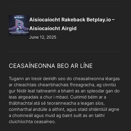
Aisíocaíocht Rakeback Betplay.io –
Aisíocaíocht Airgid
June 12, 2025
CEASAÍNEONNA BEO AR LÍNE
Tugann an treoir deiridh seo do cheasaíneonna léargas
ar chleachtais chearrbhachais fhreagracha, ag cinntiú
gur féidir leat taitneamh a bhaint as an spleodar gan do
leas airgeadais a chur i mbaol. Cuirimid béim ar a
thábhachtaí atá sé teorainneacha a leagan síos,
comharthaí andúile a aithint, agus staid shláintiúil aigne
a choinneáil agus muid ag baint suilt as an taithí
cluichíochta ceasaíneo.
Taighde