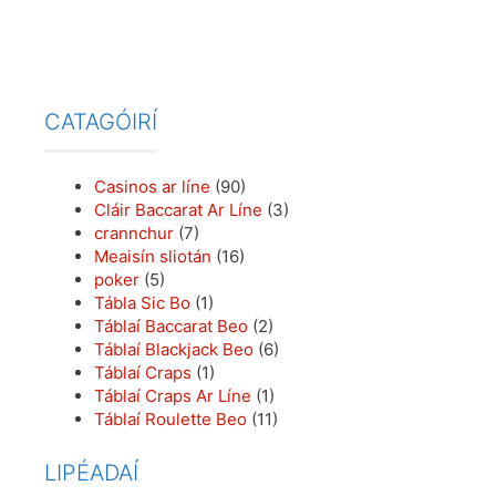
CATAGÓIRÍ
Casinos ar líne
(90)
Cláir Baccarat Ar Líne
(3)
crannchur
(7)
Meaisín sliotán
(16)
poker
(5)
Tábla Sic Bo
(1)
Táblaí Baccarat Beo
(2)
Táblaí Blackjack Beo
(6)
Táblaí Craps
(1)
Táblaí Craps Ar Líne
(1)
Táblaí Roulette Beo
(11)
LIPÉADAÍ
casino ar talamh
(26)
Betplay.io
(1)