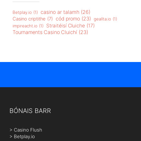
cód promo
(23)
Casino criptithe
(7)
geallta.io
(1)
Straitéisí Cluiche
(17)
impireacht.io
(1)
Tournaments Casino Cluichí
(23)
BÓNAIS BARR
>
Casino Flush
>
Betplay.io
>
Betcoin
>
Bets.io
>
Bitcasino.io