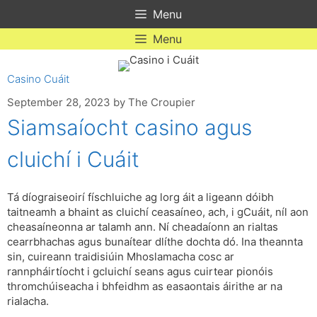
Skip
Menu
to
content
Menu
Casino Cuáit
September 28, 2023
by
The Croupier
Siamsaíocht casino agus
cluichí i Cuáit
Tá díograiseoirí físchluiche ag lorg áit a ligeann dóibh
taitneamh a bhaint as cluichí ceasaíneo, ach, i gCuáit, níl aon
cheasaíneonna ar talamh ann. Ní cheadaíonn an rialtas
cearrbhachas agus bunaítear dlíthe dochta dó. Ina theannta
sin, cuireann traidisiúin Mhoslamacha cosc ​​ar
rannpháirtíocht i gcluichí seans agus cuirtear pionóis
thromchúiseacha i bhfeidhm as easaontais áirithe ar na
rialacha.