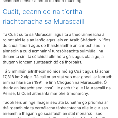
scannáin censor a bhfuil fiú mion touching.
Cuáit, ceann de na tíortha
riachtanacha sa Murascaill
Tá Cuáit suite sa Murascaill agus tá a theorainneacha á
roinnt aici leis an Iaráic agus leis an Araib Shádach. Ní fios
do chuairteoirí agus do thaistealaithe an chríoch seo in
ainneoin a cuid acmhainní turasóireachta suimiúla. Ina
theannta sin, tá cúlchistí ollmhóra gáis agus ola aige, a
thugann ioncam suntasach dó dá fhorbairt.
Tá 3 mhilliún áitritheoir nó níos mó ag Cuáit agus tá achar
17,818 km2 aige. Tá cáil ar an stát seo mar gheall ar ionradh
arm na hIaráice i 1991, le linn Chogadh na Murascaille. Ó
tharla an imeacht seo, cosúil le gach tír eile i Murascaill na
Peirse, tá Cuáit aitheanta mar pheitrmonarchy.
Taobh leis an ngeilleagar seo atá bunaithe go príomha ar
tháirgeadh ola tá earnálacha tábhachtacha eile le cur san
áireamh a fhágann go seasfaidh an stát monarcúil seo