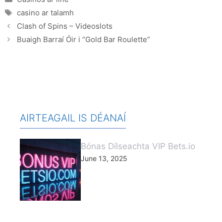
Tags
casino ar talamh
Clash of Spins – Videoslots
Buaigh Barraí Óir i “Gold Bar Roulette”
AIRTEAGAIL IS DÉANAÍ
Bónas Dílseachta VIP Bets.io
June 13, 2025