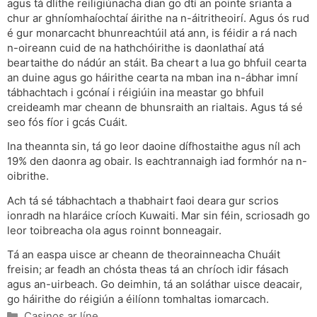
agus tá dlíthe reiligiúnacha dian go dtí an pointe srianta a
chur ar ghníomhaíochtaí áirithe na n-áitritheoirí. Agus ós rud
é gur monarcacht bhunreachtúil atá ann, is féidir a rá nach
n-oireann cuid de na hathchóirithe is daonlathaí atá
beartaithe do nádúr an stáit. Ba cheart a lua go bhfuil cearta
an duine agus go háirithe cearta na mban ina n-ábhar imní
tábhachtach i gcónaí i réigiúin ina meastar go bhfuil
creideamh mar cheann de bhunsraith an rialtais. Agus tá sé
seo fós fíor i gcás Cuáit.
Ina theannta sin, tá go leor daoine dífhostaithe agus níl ach
19% den daonra ag obair. Is eachtrannaigh iad formhór na n-
oibrithe.
Ach tá sé tábhachtach a thabhairt faoi deara gur scrios
ionradh na hIaráice críoch Kuwaiti. Mar sin féin, scriosadh go
leor toibreacha ola agus roinnt bonneagair.
Tá an easpa uisce ar cheann de theorainneacha Chuáit
freisin; ar feadh an chósta theas tá an chríoch idir fásach
agus an-uirbeach. Go deimhin, tá an soláthar uisce deacair,
go háirithe do réigiún a éilíonn tomhaltas iomarcach.
Categories
Casinos ar líne