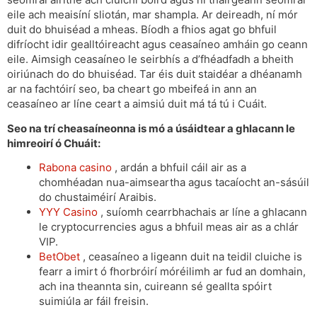
eile ach meaisíní sliotán, mar shampla. Ar deireadh, ní mór
duit do bhuiséad a mheas. Bíodh a fhios agat go bhfuil
difríocht idir gealltóireacht agus ceasaíneo amháin go ceann
eile. Aimsigh ceasaíneo le seirbhís a d’fhéadfadh a bheith
oiriúnach do do bhuiséad. Tar éis duit staidéar a dhéanamh
ar na fachtóirí seo, ba cheart go mbeifeá in ann an
ceasaíneo ar líne ceart a aimsiú duit má tá tú i Cuáit.
Seo na trí cheasaíneonna is mó a úsáidtear a ghlacann le
himreoirí ó Chuáit:
Rabona casino
, ardán a bhfuil cáil air as a
chomhéadan nua-aimseartha agus tacaíocht an-sásúil
do chustaiméirí Araibis.
YYY Casino
, suíomh cearrbhachais ar líne a ghlacann
le cryptocurrencies agus a bhfuil meas air as a chlár
VIP.
BetObet
, ceasaíneo a ligeann duit na teidil cluiche is
fearr a imirt ó fhorbróirí móréilimh ar fud an domhain,
ach ina theannta sin, cuireann sé geallta spóirt
suimiúla ar fáil freisin.