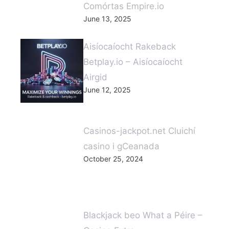
Comórtas Empire.io
June 13, 2025
Aisíocaíocht Rakeback
Betplay.io – Aisíocaíocht
Airgid
June 12, 2025
Casinos-jackpot.net Cluichí
casino i gCeanada
October 25, 2024
Blackjack beo What a Péire –
Casino Extra
June 19, 2024