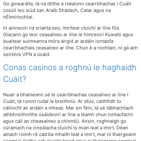
Go ginearálta, tá na dlíthe a rialaíonn cearrbhachas i Cuáit
cosúil leo siúd san Araib Shádach, Catar agus na
nÉimíríochtaí.
In ainneoin na srianta seo, imrítear cluichí ar líne fós.
Glacann go leor ceasaíneo ar líne le himreoirí Kuwaiti agus
buaitear suimeanna móra airgid ar ardáin iontaofa
cearrbhachais ceasaíneo ar líne. Chun é a rochtain, ní gá ach
seirbhís VPN a úsáid.
Conas casinos a roghnú le haghaidh
Cuáit?
Nuair a bhaineann sé le cearrbhachas ceasaíneo ar líne i
Cuáit, tá roinnt rudaí le breithniú. Ar dtús, caithfidh tú
cáilíocht an ardáin a mheas. Mar sin féin, tá sé tábhachtach
athbhreithnithe úsáideoirí ar líne a léamh chun iontaofacht
agus cáil an cheasaíneo a chinntiú. Ansin, roghnaigh go
cúramach na cineálacha cluichí is mian leat a imirt. Déan
amach roimh ré cad ba mhaith leat a imirt, mar ní thairgeann
seomraí áirithe ach cluichí boird agus ní thairgeann seomraí