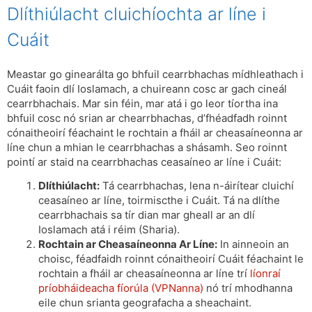
Dlíthiúlacht cluichíochta ar líne i
Cuáit
Meastar go ginearálta go bhfuil cearrbhachas mídhleathach i
Cuáit faoin dlí Ioslamach, a chuireann cosc ​​ar gach cineál
cearrbhachais. Mar sin féin, mar atá i go leor tíortha ina
bhfuil cosc ​​nó srian ar chearrbhachas, d’fhéadfadh roinnt
cónaitheoirí féachaint le rochtain a fháil ar cheasaíneonna ar
líne chun a mhian le cearrbhachas a shásamh. Seo roinnt
pointí ar staid na cearrbhachas ceasaíneo ar líne i Cuáit:
Dlíthiúlacht:
Tá cearrbhachas, lena n-áirítear cluichí
ceasaíneo ar líne, toirmiscthe i Cuáit. Tá na dlíthe
cearrbhachais sa tír dian mar gheall ar an dlí
Ioslamach atá i réim (Sharia).
Rochtain ar Cheasaíneonna Ar Líne:
In ainneoin an
choisc, féadfaidh roinnt cónaitheoirí Cuáit féachaint le
rochtain a fháil ar cheasaíneonna ar líne trí
líonraí
príobháideacha fíorúla (VPNanna)
nó trí mhodhanna
eile chun srianta geografacha a sheachaint.