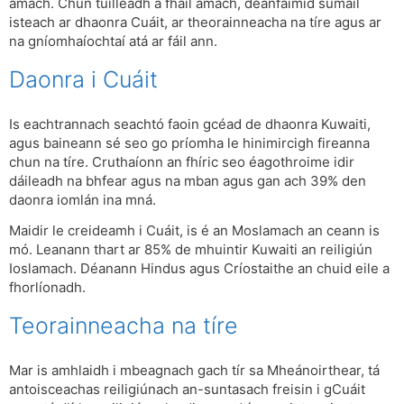
amach. Chun tuilleadh a fháil amach, déanfaimid súmáil
isteach ar dhaonra Cuáit, ar theorainneacha na tíre agus ar
na gníomhaíochtaí atá ar fáil ann.
Daonra i Cuáit
Is eachtrannach seachtó faoin gcéad de dhaonra Kuwaiti,
agus baineann sé seo go príomha le hinimircigh fireanna
chun na tíre. Cruthaíonn an fhíric seo éagothroime idir
dáileadh na bhfear agus na mban agus gan ach 39% den
daonra iomlán ina mná.
Maidir le creideamh i Cuáit, is é an Moslamach an ceann is
mó. Leanann thart ar 85% de mhuintir Kuwaiti an reiligiún
Ioslamach. Déanann Hindus agus Críostaithe an chuid eile a
fhorlíonadh.
Teorainneacha na tíre
Mar is amhlaidh i mbeagnach gach tír sa Mheánoirthear, tá
antoisceachas reiligiúnach an-suntasach freisin i gCuáit