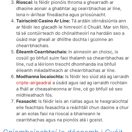
Rioscaí:
Is féidir pionóis throma a ghearradh ar
dhaoine aonair a ghabhtar ag cearrbhachas ar líne,
lena n-áirítear fíneálacha agus príosúnacht.
Tairiscintí Casino Ar Líne:
Tá ardáin idirnáisiúnta ann
ar féidir leo glacadh le himreoirí ó Chuáit. Mar sin féin,
tá sé contúirteach do chónaitheoirí na hardáin seo a
úsáid mar gheall ar dhlíthe dochta i gcoinne an
chearrbhachais.
Éileamh Cearrbhachais:
In ainneoin an choisc, is
cosúil go bhfuil suim faoi thalamh sa chearrbhachas ar
líne, rud a léiríonn treocht dhomhanda ina bhfuil
éileamh méadaitheach ar chearrbhachas ar líne.
Modhanna Íocaíochta:
Is féidir leo siúd atá ag iarraidh
cripte-airgeadraí
a úsáid agus iad ag iarraidh rochtain
a fháil ar cheasaíneonna ar líne, cé go bhfuil sé seo
mídhleathach fós.
Feasacht:
Is féidir leis an rialtas agus le heagraíochtaí
eile feachtais feasachta a reáchtáil chun daoine a chur
ar an eolas faoi na rioscaí a bhaineann le
cearrbhachas agus na pionóis atá i gceist.