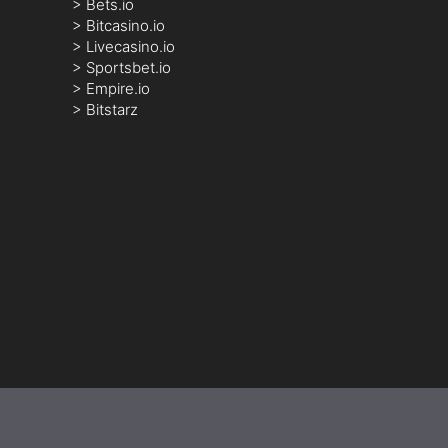
>
Bets.io
>
Bitcasino.io
>
Livecasino.io
>
Sportsbet.io
>
Empire.io
>
Bitstarz