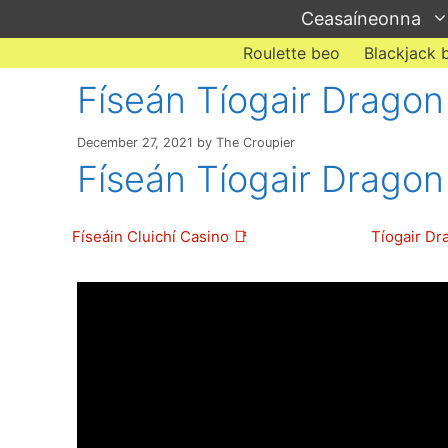
Skip
Ceasaíneonna
to
content
Roulette beo
Blackjack 
Físeán Tíogair Dragon
December 27, 2021
by
The Croupier
Físeán Tíogair Dragon
Físeáin Cluichí Casino
📑
Tíogair Dra