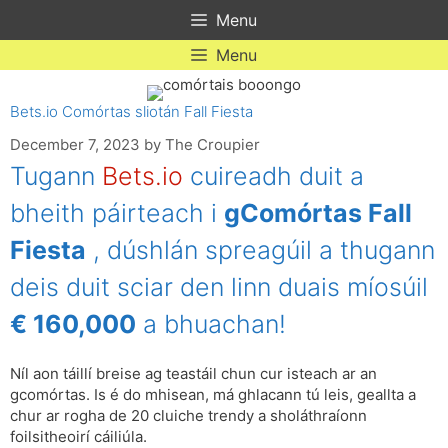
Skip
Menu
to
content
Menu
Bets.io Comórtas sliotán Fall Fiesta
December 7, 2023
by
The Croupier
Tugann
Bets.io
cuireadh duit a
bheith páirteach i
gComórtas Fall
Fiesta
, dúshlán spreagúil a thugann
deis duit sciar den linn duais míosúil
€ 160,000
a bhuachan!
Níl aon táillí breise ag teastáil chun cur isteach ar an
gcomórtas. Is é do mhisean, má ghlacann tú leis, geallta a
chur ar rogha de 20 cluiche trendy a sholáthraíonn
foilsitheoirí cáiliúla.