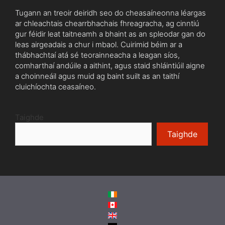
Tugann an treoir deiridh seo do cheasaíneonna léargas
ar chleachtais chearrbhachais fhreagracha, ag cinntiú
gur féidir leat taitneamh a bhaint as an spleodar gan do
leas airgeadais a chur i mbaol. Cuirimid béim ar a
thábhachtaí atá sé teorainneacha a leagan síos,
comharthaí andúile a aithint, agus staid shláintiúil aigne
a choinneáil agus muid ag baint suilt as an taithí
cluichíochta ceasaíneo.
Taighde
Taighde