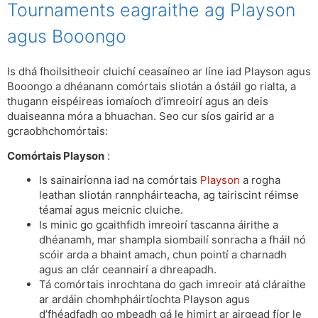
Tournaments eagraithe ag Playson
agus Booongo
Is dhá fhoilsitheoir cluichí ceasaíneo ar líne iad Playson agus
Booongo a dhéanann comórtais sliotán a óstáil go rialta, a
thugann eispéireas iomaíoch d’imreoirí agus an deis
duaiseanna móra a bhuachan. Seo cur síos gairid ar a
gcraobhchomórtais:
Comórtais Playson
:
Is sainairíonna iad na comórtais
Playson
a rogha
leathan sliotán rannpháirteacha, ag tairiscint réimse
téamaí agus meicnic cluiche.
Is minic go gcaithfidh imreoirí tascanna áirithe a
dhéanamh, mar shampla siombailí sonracha a fháil nó
scóir arda a bhaint amach, chun pointí a charnadh
agus an clár ceannairí a dhreapadh.
Tá comórtais inrochtana do gach imreoir atá cláraithe
ar ardáin chomhpháirtíochta Playson agus
d’fhéadfadh go mbeadh gá le himirt ar airgead fíor le