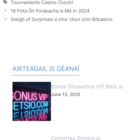
Tags
Tournaments Casino Cluichí
16 Pota Óir Forásacha is Mó in 2024
Sleigh of Surprises a chur chun cinn Bitcasino
AIRTEAGAIL IS DÉANAÍ
Bónas Dílseachta VIP Bets.io
June 13, 2025
Comórtas Empire.io