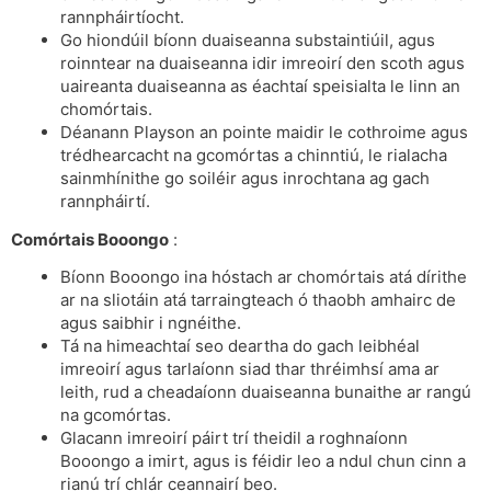
rannpháirtíocht.
Go hiondúil bíonn duaiseanna substaintiúil, agus
roinntear na duaiseanna idir imreoirí den scoth agus
uaireanta duaiseanna as éachtaí speisialta le linn an
chomórtais.
Déanann Playson an pointe maidir le cothroime agus
trédhearcacht na gcomórtas a chinntiú, le rialacha
sainmhínithe go soiléir agus inrochtana ag gach
rannpháirtí.
Comórtais Booongo
:
Bíonn Booongo ina hóstach ar chomórtais atá dírithe
ar na sliotáin atá tarraingteach ó thaobh amhairc de
agus saibhir i ngnéithe.
Tá na himeachtaí seo deartha do gach leibhéal
imreoirí agus tarlaíonn siad thar thréimhsí ama ar
leith, rud a cheadaíonn duaiseanna bunaithe ar rangú
na gcomórtas.
Glacann imreoirí páirt trí theidil a roghnaíonn
Booongo a imirt, agus is féidir leo a ndul chun cinn a
rianú trí chlár ceannairí beo.