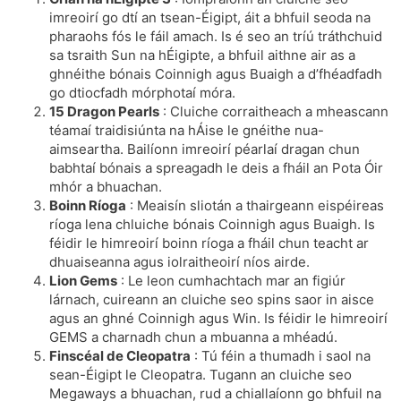
imreoirí go dtí an tsean-Éigipt, áit a bhfuil seoda na
pharaohs fós le fáil amach. Is é seo an tríú tráthchuid
sa tsraith Sun na hÉigipte, a bhfuil aithne air as a
ghnéithe bónais Coinnigh agus Buaigh a d’fhéadfadh
go dtiocfadh mórphotaí móra.
15 Dragon Pearls
: Cluiche corraitheach a mheascann
téamaí traidisiúnta na hÁise le gnéithe nua-
aimseartha. Bailíonn imreoirí péarlaí dragan chun
babhtaí bónais a spreagadh le deis a fháil an Pota Óir
mhór a bhuachan.
Boinn Ríoga
: Meaisín sliotán a thairgeann eispéireas
ríoga lena chluiche bónais Coinnigh agus Buaigh. Is
féidir le himreoirí boinn ríoga a fháil chun teacht ar
dhuaiseanna agus iolraitheoirí níos airde.
Lion Gems
: Le leon cumhachtach mar an figiúr
lárnach, cuireann an cluiche seo spins saor in aisce
agus an ghné Coinnigh agus Win. Is féidir le himreoirí
GEMS a charnadh chun a mbuanna a mhéadú.
Finscéal de Cleopatra
: Tú féin a thumadh i saol na
sean-Éigipt le Cleopatra. Tugann an cluiche seo
Megaways a bhuachan, rud a chiallaíonn go bhfuil na