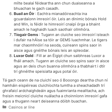
mílte bealaí féideartha ann chun duaiseanna a
bhuachan le gach casadh.
Buail an Óir
: Eachtra mianadóireachta ina
gcuardaíonn imreoirí óir. Leis an dinimic bónais Hold
and Win, is féidir le himreoirí cnaipí órga a bhaint
amach le haghaidh luach saothair ollmhóra.
Tíogair Gems
: Tugann an cluiche seo imreoirí isteach
i dufair na hÁise sa tóir ar GEMS luachmhar. Le tigers
mar chaomhnóirí na seoda, cuireann spins saor in
aisce agus gnéithe bónais leis an spleodar.
Luxor Gold
: Fill ar an Éigipt chun saibhreas Luxor a
fháil amach. Tugann an cluiche seo spins saor in aisce
agus an deis chun buanna ollmhóra a thabhairt i dtír
trí ghnéithe speisialta agus potaí óir.
Tá gach ceann de na cluichí seo ó Booongo deartha chun ní
hamháin eispéireas cluichíochta tumtha a sheachadadh trí
ghrafaicí ardchaighdeáin agus fuaimrianta mealltacha, ach
freisin meicnicí cluiche nuálacha a choinníonn imreoirí gafa
agus a thugann neart deiseanna dóibh buachan.
Categories
Casinos ar líne