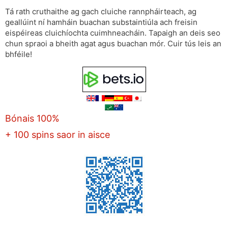
Tá rath cruthaithe ag gach cluiche rannpháirteach, ag
geallúint ní hamháin buachan substaintiúla ach freisin
eispéireas cluichíochta cuimhneacháin. Tapaigh an deis seo
chun spraoi a bheith agat agus buachan mór. Cuir tús leis an
bhféile!
Bónais 100%
+ 100 spins saor in aisce