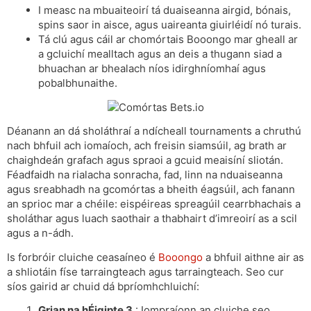
I measc na mbuaiteoirí tá duaiseanna airgid, bónais,
spins saor in aisce, agus uaireanta giuirléidí nó turais.
Tá clú agus cáil ar chomórtais Booongo mar gheall ar
a gcluichí mealltach agus an deis a thugann siad a
bhuachan ar bhealach níos idirghníomhaí agus
pobalbhunaithe.
Déanann an dá sholáthraí a ndícheall tournaments a chruthú
nach bhfuil ach iomaíoch, ach freisin siamsúil, ag brath ar
chaighdeán grafach agus spraoi a gcuid meaisíní sliotán.
Féadfaidh na rialacha sonracha, fad, linn na nduaiseanna
agus sreabhadh na gcomórtas a bheith éagsúil, ach fanann
an sprioc mar a chéile: eispéireas spreagúil cearrbhachais a
sholáthar agus luach saothair a thabhairt d’imreoirí as a scil
agus a n-ádh.
Is forbróir cluiche ceasaíneo é
Booongo
a bhfuil aithne air as
a shliotáin físe tarraingteach agus tarraingteach. Seo cur
síos gairid ar chuid dá bpríomhchluichí:
Grian na hÉigipte 3
: Iompraíonn an cluiche seo