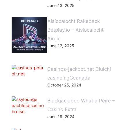
June 13, 2025
Aisíocaíocht Rakeback
Betplay.io – Aisíocaíocht
Airgid
June 12, 2025
Casinos-jackpot.net Cluichí
casino i gCeanada
October 25, 2024
Blackjack beo What a Péire –
Casino Extra
June 19, 2024