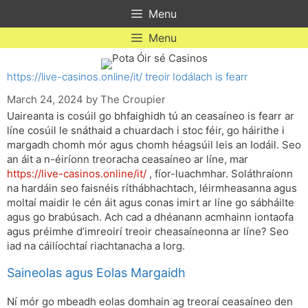
Skip
Menu
to
content
Menu
https://live-casinos.online/it/ treoir Iodálach is fearr
March 24, 2024
by
The Croupier
Uaireanta is cosúil go bhfaighidh tú an ceasaíneo is fearr ar
líne cosúil le snáthaid a chuardach i stoc féir, go háirithe i
margadh chomh mór agus chomh héagsúil leis an Iodáil. Seo
an áit a n-éiríonn treoracha ceasaíneo ar líne, mar
https://live-casinos.online/it/
, fíor-luachmhar. Soláthraíonn
na hardáin seo faisnéis ríthábhachtach, léirmheasanna agus
moltaí maidir le cén áit agus conas imirt ar líne go sábháilte
agus go brabúsach. Ach cad a dhéanann acmhainn iontaofa
agus préimhe d’imreoirí treoir cheasaíneonna ar líne? Seo
iad na cáilíochtaí riachtanacha a lorg.
Saineolas agus Eolas Margaidh
Ní mór go mbeadh eolas domhain ag treoraí ceasaíneo den