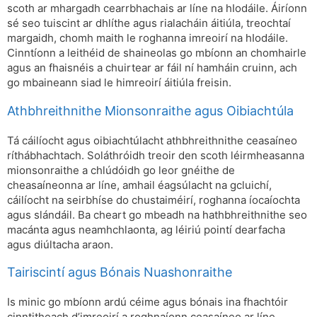
scoth ar mhargadh cearrbhachais ar líne na hIodáile. Áiríonn
sé seo tuiscint ar dhlíthe agus rialacháin áitiúla, treochtaí
margaidh, chomh maith le roghanna imreoirí na hIodáile.
Cinntíonn a leithéid de shaineolas go mbíonn an chomhairle
agus an fhaisnéis a chuirtear ar fáil ní hamháin cruinn, ach
go mbaineann siad le himreoirí áitiúla freisin.
Athbhreithnithe Mionsonraithe agus Oibiachtúla
Tá cáilíocht agus oibiachtúlacht athbhreithnithe ceasaíneo
ríthábhachtach. Soláthróidh treoir den scoth léirmheasanna
mionsonraithe a chlúdóidh go leor gnéithe de
cheasaíneonna ar líne, amhail éagsúlacht na gcluichí,
cáilíocht na seirbhíse do chustaiméirí, roghanna íocaíochta
agus slándáil. Ba cheart go mbeadh na hathbhreithnithe seo
macánta agus neamhchlaonta, ag léiriú pointí dearfacha
agus diúltacha araon.
Tairiscintí agus Bónais Nuashonraithe
Is minic go mbíonn ardú céime agus bónais ina fhachtóir
cinntitheach d’imreoirí a roghnaíonn ceasaíneo ar líne.