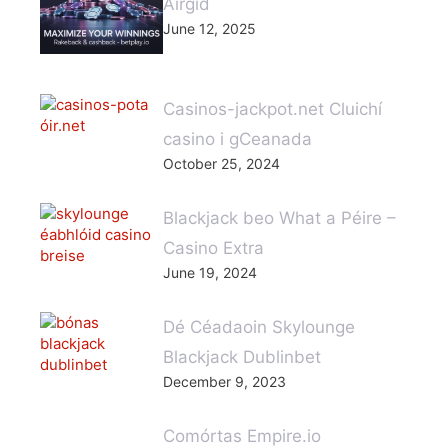
Airgid
June 12, 2025
Casinos-jackpot.net Cluichí
casino i gCeanada
October 25, 2024
Blackjack beo What a Péire –
Casino Extra
June 19, 2024
Dé Céadaoin Skylounge
Blackjack Dublinbet
December 9, 2023
Comórtas Empire.io