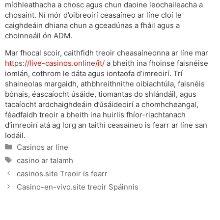
mídhleathacha a chosc agus chun daoine leochaileacha a
chosaint. Ní mór d’oibreoirí ceasaíneo ar líne cloí le
caighdeáin dhiana chun a gceadúnas a fháil agus a
choinneáil ón ADM.
Mar fhocal scoir, caithfidh treoir cheasaíneonna ar líne mar
https://live-casinos.online/it/
a bheith ina fhoinse faisnéise
iomlán, cothrom le dáta agus iontaofa d’imreoirí. Trí
shaineolas margaidh, athbhreithnithe oibiachtúla, faisnéis
bónais, éascaíocht úsáide, tiomantas do shlándáil, agus
tacaíocht ardchaighdeáin d’úsáideoirí a chomhcheangal,
féadfaidh treoir a bheith ina huirlis fhíor-riachtanach
d’imreoirí atá ag lorg an taithí ceasaíneo is fearr ar líne san
Iodáil.
Categories
Casinos ar líne
Tags
casino ar talamh
casinos.site Treoir is fearr
Casino-en-vivo.site treoir Spáinnis