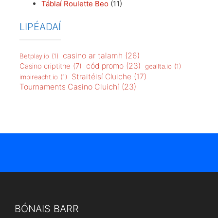
Táblaí Roulette Beo
(11)
LIPÉADAÍ
casino ar talamh
(26)
Betplay.io
(1)
cód promo
(23)
Casino criptithe
(7)
geallta.io
(1)
Straitéisí Cluiche
(17)
impireacht.io
(1)
Tournaments Casino Cluichí
(23)
BÓNAIS BARR