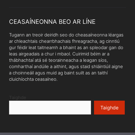
CEASAÍNEONNA BEO AR LÍNE
Tugann an treoir deiridh seo do cheasaíneonna léargas
ar chleachtais chearrbhachais fhreagracha, ag cinntiú
gur féidir leat taitneamh a bhaint as an spleodar gan do
leas airgeadais a chur i mbaol. Cuirimid béim ar a
thábhachtaí atá sé teorainneacha a leagan síos,
comharthaí andúile a aithint, agus staid shláintiúil aigne
a choinneáil agus muid ag baint suilt as an taithí
cluichíochta ceasaíneo.
Taighde
Taighde