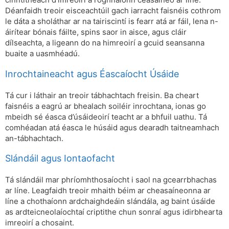
Déanfaidh treoir eisceachtúil gach iarracht faisnéis cothrom
le dáta a sholáthar ar na tairiscintí is fearr atá ar fáil, lena n-
áirítear bónais fáilte, spins saor in aisce, agus cláir
dílseachta, a ligeann do na himreoirí a gcuid seansanna
buaite a uasmhéadú.
Inrochtaineacht agus Éascaíocht Úsáide
Tá cur i láthair an treoir tábhachtach freisin. Ba cheart
faisnéis a eagrú ar bhealach soiléir inrochtana, ionas go
mbeidh sé éasca d’úsáideoirí teacht ar a bhfuil uathu. Tá
comhéadan atá éasca le húsáid agus dearadh taitneamhach
an-tábhachtach.
Slándáil agus Iontaofacht
Tá slándáil mar phríomhthosaíocht i saol na gcearrbhachas
ar líne. Leagfaidh treoir mhaith béim ar cheasaíneonna ar
líne a chothaíonn ardchaighdeáin slándála, ag baint úsáide
as ardteicneolaíochtaí criptithe chun sonraí agus idirbhearta
imreoirí a chosaint.