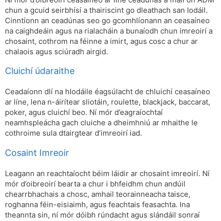
chun a gcuid seirbhísí a thairiscint go dleathach san Iodáil.
Cinntíonn an ceadúnas seo go gcomhlíonann an ceasaíneo
na caighdeáin agus na rialacháin a bunaíodh chun imreoirí a
chosaint, cothrom na féinne a imirt, agus cosc ​​a chur ar
chalaois agus sciúradh airgid.
Cluichí údaraithe
Ceadaíonn dlí na hIodáile éagsúlacht de chluichí ceasaíneo
ar líne, lena n-áirítear sliotáin, roulette, blackjack, baccarat,
poker, agus cluichí beo. Ní mór d’eagraíochtaí
neamhspleácha gach cluiche a dheimhniú ar mhaithe le
cothroime sula dtairgtear d’imreoirí iad.
Cosaint Imreoir
Leagann an reachtaíocht béim láidir ar chosaint imreoirí. Ní
mór d’oibreoirí bearta a chur i bhfeidhm chun andúil
chearrbhachais a chosc, amhail teorainneacha taisce,
roghanna féin-eisiaimh, agus feachtais feasachta. Ina
theannta sin, ní mór dóibh rúndacht agus slándáil sonraí