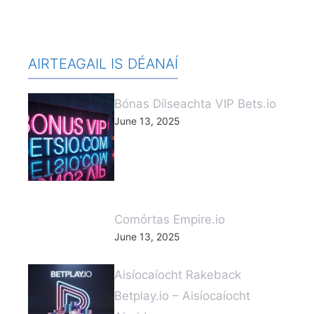
AIRTEAGAIL IS DÉANAÍ
Bónas Dílseachta VIP Bets.io
June 13, 2025
Comórtas Empire.io
June 13, 2025
Aisíocaíocht Rakeback
Betplay.io – Aisíocaíocht