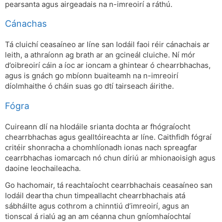
pearsanta agus airgeadais na n-imreoirí a ráthú.
Cánachas
Tá cluichí ceasaíneo ar líne san Iodáil faoi réir cánachais ar
leith, a athraíonn ag brath ar an gcineál cluiche. Ní mór
d’oibreoirí cáin a íoc ar ioncam a ghintear ó chearrbhachas,
agus is gnách go mbíonn buaiteamh na n-imreoirí
díolmhaithe ó cháin suas go dtí tairseach áirithe.
Fógra
Cuireann dlí na hIodáile srianta dochta ar fhógraíocht
chearrbhachas agus gealltóireachta ar líne. Caithfidh fógraí
critéir shonracha a chomhlíonadh ionas nach spreagfar
cearrbhachas iomarcach nó chun díriú ar mhionaoisigh agus
daoine leochaileacha.
Go hachomair, tá reachtaíocht cearrbhachais ceasaíneo san
Iodáil deartha chun timpeallacht chearrbhachais atá
sábháilte agus cothrom a chinntiú d’imreoirí, agus an
tionscal á rialú ag an am céanna chun gníomhaíochtaí