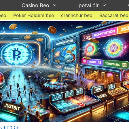
Casino Beo
potaí óir
beo
Poker Holdem beo
crannchur beo
Baccarat beo