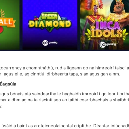
tocurrency a chomhtháthú, rud a ligeann do na himreoirí taiscí 
, agus eile, ag cinntiú idirbhearta tapa, slán agus gan ainm.
 Éagsúla
s bónais atá saindeartha le haghaidh imreoirí i go leor tíortha
mar aidhm ag na tairiscintí seo an taithí cearrbhachais a shaibhr
y.
áid á baint as ardteicneolaíochtaí criptithe. Déantar iniúchadh 