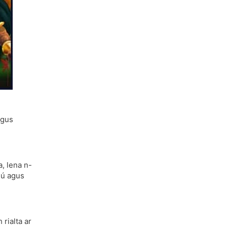
agus
, lena n-
iú agus
rialta ar