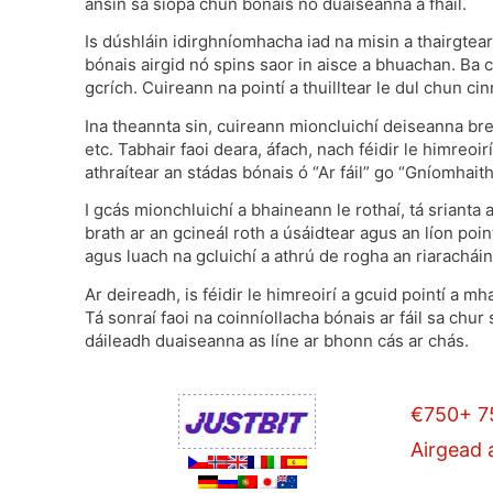
ansin sa siopa chun bónais nó duaiseanna a fháil.
Is dúshláin idirghníomhacha iad na misin a thairgtear 
bónais airgid nó spins saor in aisce a bhuachan. Ba ch
gcrích. Cuireann na pointí a thuilltear le dul chun ci
Ina theannta sin, cuireann mioncluichí deiseanna breis
etc. Tabhair faoi deara, áfach, nach féidir le himreo
athraítear an stádas bónais ó “Ar fáil” go “Gníomhait
I gcás mionchluichí a bhaineann le rothaí, tá srianta 
brath ar an gcineál roth a úsáidtear agus an líon poin
agus luach na gcluichí a athrú de rogha an riarachái
Ar deireadh, is féidir le himreoirí a gcuid pointí a 
Tá sonraí faoi na coinníollacha bónais ar fáil sa chur 
dáileadh duaiseanna as líne ar bhonn cás ar chás.
€750+ 75
Airgead 