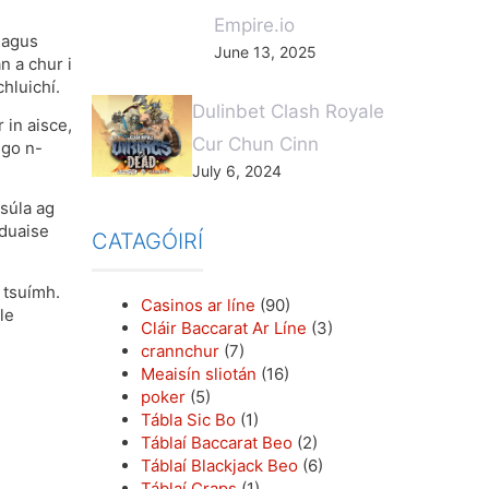
Empire.io
, agus
June 13, 2025
n a chur i
chluichí.
Dulinbet Clash Royale
 in aisce,
Cur Chun Cinn
 go n-
July 6, 2024
gsúla ag
 duaise
CATAGÓIRÍ
 tsuímh.
Casinos ar líne
(90)
le
Cláir Baccarat Ar Líne
(3)
crannchur
(7)
Meaisín sliotán
(16)
poker
(5)
Tábla Sic Bo
(1)
Táblaí Baccarat Beo
(2)
Táblaí Blackjack Beo
(6)
Táblaí Craps
(1)