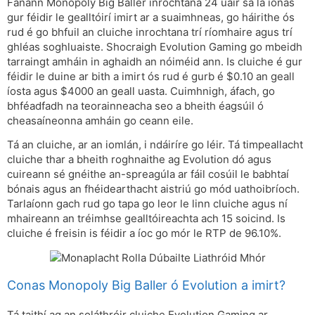
Fanann Monopoly Big Baller inrochtana 24 uair sa lá ionas
gur féidir le gealltóirí imirt ar a suaimhneas, go háirithe ós
rud é go bhfuil an cluiche inrochtana trí ríomhaire agus trí
ghléas soghluaiste. Shocraigh Evolution Gaming go mbeidh
tarraingt amháin in aghaidh an nóiméid ann. Is cluiche é gur
féidir le duine ar bith a imirt ós rud é gurb é $0.10 an geall
íosta agus $4000 an geall uasta. Cuimhnigh, áfach, go
bhféadfadh na teorainneacha seo a bheith éagsúil ó
cheasaíneonna amháin go ceann eile.
Tá an cluiche, ar an iomlán, i ndáiríre go léir. Tá timpeallacht
cluiche thar a bheith roghnaithe ag Evolution dó agus
cuireann sé gnéithe an-spreagúla ar fáil cosúil le babhtaí
bónais agus an fhéidearthacht aistriú go mód uathoibríoch.
Tarlaíonn gach rud go tapa go leor le linn cluiche agus ní
mhaireann an tréimhse gealltóireachta ach 15 soicind. Is
cluiche é freisin is féidir a íoc go mór le RTP de 96.10%.
Conas Monopoly Big Baller ó Evolution a imirt?
Tá taithí ag an soláthróir cluiche Evolution Gaming ar