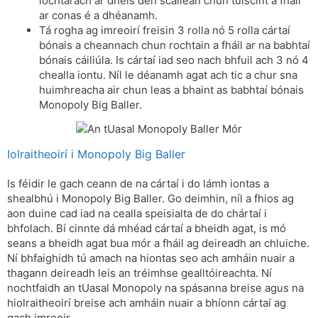
íochtarach ar dheis den scáileán chun tuiscint a fháil
ar conas é a dhéanamh.
Tá rogha ag imreoirí freisin 3 rolla nó 5 rolla cártaí
bónais a cheannach chun rochtain a fháil ar na babhtaí
bónais cáiliúla. Is cártaí iad seo nach bhfuil ach 3 nó 4
chealla iontu. Níl le déanamh agat ach tic a chur sna
huimhreacha air chun leas a bhaint as babhtaí bónais
Monopoly Big Baller.
Iolraitheoirí i Monopoly Big Baller
Is féidir le gach ceann de na cártaí i do lámh iontas a
shealbhú i Monopoly Big Baller. Go deimhin, níl a fhios ag
aon duine cad iad na cealla speisialta de do chártaí i
bhfolach. Bí cinnte dá mhéad cártaí a bheidh agat, is mó
seans a bheidh agat bua mór a fháil ag deireadh an chluiche.
Ní bhfaighidh tú amach na hiontas seo ach amháin nuair a
thagann deireadh leis an tréimhse gealltóireachta. Ní
nochtfaidh an tUasal Monopoly na spásanna breise agus na
hiolraitheoirí breise ach amháin nuair a bhíonn cártaí ag
gach imreoir.