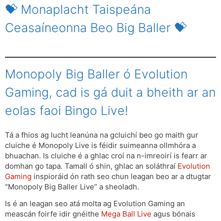
💝 Monaplacht Taispeána
Ceasaíneonna Beo Big Baller 💝
Monopoly Big Baller ó Evolution
Gaming, cad is gá duit a bheith ar an
eolas faoi Bingo Live!
Tá a fhios ag lucht leanúna na gcluichí beo go maith gur
cluiche é Monopoly Live is féidir suimeanna ollmhóra a
bhuachan. Is cluiche é a ghlac croí na n-imreoirí is fearr ar
domhan go tapa. Tamall ó shin, ghlac an soláthraí
Evolution
Gaming
inspioráid ón rath seo chun leagan beo ar a dtugtar
“Monopoly Big Baller Live” a sheoladh.
Is é an leagan seo atá molta ag Evolution Gaming an
meascán foirfe idir gnéithe
Mega Ball Live
agus bónais