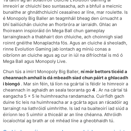
imreoirí ar chluichí beo suntasacha, ach a bhfuil a meicnic
bunaithe ar ghnáthchluichí ceasaíneo ar líne, mar roulette. Is
é Monopoly Big Baller an teagmháil bheag den úrnuacht a
bhí bailiúchán cluiche an fhorbróra ar iarraidh. Ghlac an
fhoireann inspioráid ón Mega Ball chun gameplay
tarraingteach a thabhairt don chluiche, ach choinnigh siad
roinnt gnéithe Monaplachta fós. Agus an cluiche á sheoladh,
rinne Evolution Gaming jab iontach ag míniú conas a
oibríonn an cluiche agus ag cur in iúl na difríochtaí is mó ó
Mega Ball agus Monopoly Live.
Chun tús a imirt Monopoly Big Baller,
ní mór bettors ticéid a
cheannach amhail is dá mbeadh siad chun páirt a ghlacadh
i biongó
. Mar sin féin, tá líon na gcártaí is féidir le himreoir a
cheannach in aghaidh an seala teoranta go
4
. Ar na cártaí tá
eangacha 5 x 5 le huimhreacha randamacha. Cuirfidh gach
duine tic leis na huimhreacha ar a gcárta agus an rácadóir ag
tarraingt na liathróidí uimhrithe. Is iad na buaiteoirí iad siúd a
éiríonn leo 5 uimhir a thiceáil ar an líne chéanna. Athróidh
íocaíochtaí ag brath ar cé mhéad líne a gheobhaidh tú.