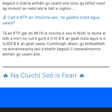
éagsúil ó chárta amháin go ceann eile toisc go bhfuil cead
ag imreoirí an méid atá le háit a roghnú …
💰 Cad é RTP an chluiche seo, na geallta íosta agus
uasta?
Tá an RTP gar do 96.1% Is cluiche é seo is féidir le duine ar
bith a imirt ós rud é gurb é 0.10 $ € an geall íosta agus is é
4,000 $ € an geall uasta. Cuimhnigh, áfach, go bhféadfadh
na teorainneacha seo a bheith éagsúil ó cheasaíneonna
amháin go ceann eile.
🔥 Na Cluichí Seó is Fearr 🔥