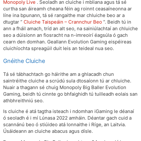
Monopoly Live
. Seoladh an cluiche i mbliana agus tá sé
curtha san áireamh cheana féin ag roinnt ceasaíneonna ar
líne ina bpunann, tá sé rangaithe mar chluiche beo ar a
dtugtar ”
Cluiche Taispeáin – Crannchur Beo
“. Beidh tú in
ann a fháil amach, tríd an alt seo, na sainiúlachtaí an chluiche
seo a dúisíonn an fiosracht na n-imreoirí éagsúla ó gach
cearn den domhan. Geallann Evolution Gaming eispéireas
cluichíochta spreagúil duit leis an teideal nua seo.
Gnéithe Cluiche
Tá sé tábhachtach go háirithe am a ghlacadh chun
saintréithe cluiche a scrúdú sula dtosaíonn tú ar chluiche.
Nuair a thagann sé chuig Monopoly Big Baller Evolution
Gaming, beidh tú cinnte go bhfaighidh tú tuilleadh eolais san
athbhreithniú seo.
Is cluiche é atá tagtha isteach i ndomhan iGaming le déanaí
ó seoladh é i mí Lúnasa 2022 amháin. Déantar gach cuid a
scannánú beo ó stiúideo atá lonnaithe i Ríge, an Laitvia.
Úsáideann an cluiche abacus agus dísle.