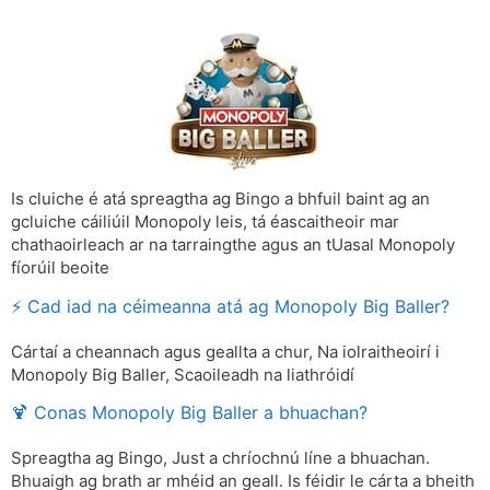
Is cluiche é atá spreagtha ag Bingo a bhfuil baint ag an
gcluiche cáiliúil Monopoly leis, tá éascaitheoir mar
chathaoirleach ar na tarraingthe agus an tUasal Monopoly
fíorúil beoite
⚡ Cad iad na céimeanna atá ag Monopoly Big Baller?
Cártaí a cheannach agus geallta a chur, Na iolraitheoirí i
Monopoly Big Baller, Scaoileadh na liathróidí
🍹 Conas Monopoly Big Baller a bhuachan?
Spreagtha ag Bingo, Just a chríochnú líne a bhuachan.
Bhuaigh ag brath ar mhéid an geall. Is féidir le cárta a bheith