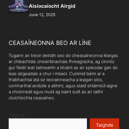
Aisíocaíocht Airgid
June 12, 2025
CEASAÍNEONNA BEO AR LÍNE
Tugann an treoir deiridh seo do cheasaíneonna léargas
ar chleachtais chearrbhachais fhreagracha, ag cinntiú
gur féidir leat taitneamh a bhaint as an spleodar gan do
leas airgeadais a chur i mbaol. Cuirimid béim ar a
thábhachtaí atá sé teorainneacha a leagan síos,
comharthaí andúile a aithint, agus staid shláintiúil aigne
a choinneáil agus muid ag baint suilt as an taithí
cluichíochta ceasaíneo.
Taighde
Taighde