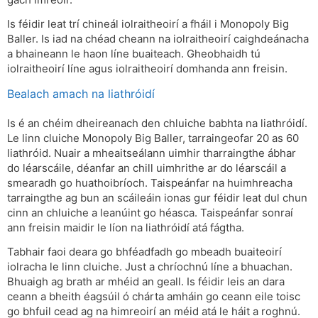
Is féidir leat trí chineál iolraitheoirí a fháil i Monopoly Big
Baller. Is iad na chéad cheann na iolraitheoirí caighdeánacha
a bhaineann le haon líne buaiteach. Gheobhaidh tú
iolraitheoirí líne agus iolraitheoirí domhanda ann freisin.
Bealach amach na liathróidí
Is é an chéim dheireanach den chluiche babhta na liathróidí.
Le linn cluiche Monopoly Big Baller, tarraingeofar 20 as 60
liathróid. Nuair a mheaitseálann uimhir tharraingthe ábhar
do léarscáile, déanfar an chill uimhrithe ar do léarscáil a
smearadh go huathoibríoch. Taispeánfar na huimhreacha
tarraingthe ag bun an scáileáin ionas gur féidir leat dul chun
cinn an chluiche a leanúint go héasca. Taispeánfar sonraí
ann freisin maidir le líon na liathróidí atá fágtha.
Tabhair faoi deara go bhféadfadh go mbeadh buaiteoirí
iolracha le linn cluiche. Just a chríochnú líne a bhuachan.
Bhuaigh ag brath ar mhéid an geall. Is féidir leis an dara
ceann a bheith éagsúil ó chárta amháin go ceann eile toisc
go bhfuil cead ag na himreoirí an méid atá le háit a roghnú.