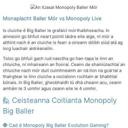
Monaplacht Baller Mór vs Monopoly Live
Is cluiche é Big Baller le grafaicí mórthaibhseacha. In
ainneoin go bhfuil neart pointí láidre eile aige, ní mór a
aithint nach é an cluiche is fearr a oireann dóibh siúd atá ag
lorg luachair aidréanailín.
Toisc go bhfuil gach rud nasctha go han-tapa le linn an
chluiche, ní mhaireann an fionraí. Ceann de shainiúlachtaí an
chluiche nach mór duit cuimhneamh air ná líon na gcártaí a
thairgtear le linn cluiche a osclaíonn rochtain ar bhabhtaí
bónais. In Big Baller, gheobhaidh tú dhá cheann acu, ceann
amháin le 3 uimhir agus ceann eile le 4 uimhir.
🙋 Ceisteanna Coitianta Monopoly
Big Baller
🧿 Cad é Monopoly Big Baller Evolution Gaming?