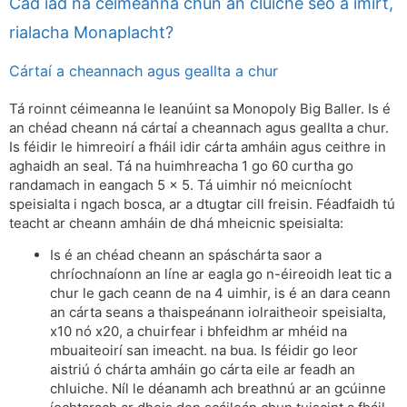
Cad iad na céimeanna chun an cluiche seo a imirt,
rialacha Monaplacht?
Cártaí a cheannach agus geallta a chur
Tá roinnt céimeanna le leanúint sa Monopoly Big Baller. Is é
an chéad cheann ná cártaí a cheannach agus geallta a chur.
Is féidir le himreoirí a fháil idir cárta amháin agus ceithre in
aghaidh an seal. Tá na huimhreacha 1 go 60 curtha go
randamach in eangach 5 x 5. Tá uimhir nó meicníocht
speisialta i ngach bosca, ar a dtugtar cill freisin. Féadfaidh tú
teacht ar cheann amháin de dhá mheicnic speisialta:
Is é an chéad cheann an spáschárta saor a
chríochnaíonn an líne ar eagla go n-éireoidh leat tic a
chur le gach ceann de na 4 uimhir, is é an dara ceann
an cárta seans a thaispeánann iolraitheoir speisialta,
x10 nó x20, a chuirfear i bhfeidhm ar mhéid na
mbuaiteoirí san imeacht. na bua. Is féidir go leor
aistriú ó chárta amháin go cárta eile ar feadh an
chluiche. Níl le déanamh ach breathnú ar an gcúinne