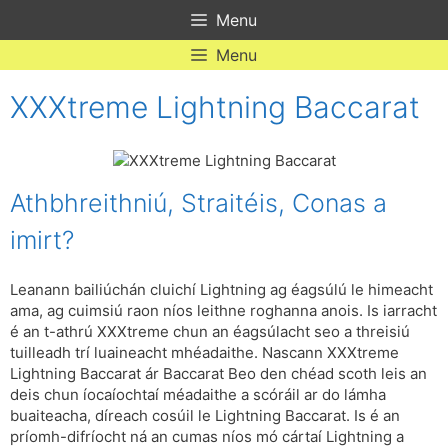
Skip
Menu
to
content
Menu
XXXtreme Lightning Baccarat
Athbhreithniú, Straitéis, Conas a
imirt?
Leanann bailiúchán cluichí Lightning ag éagsúlú le himeacht
ama, ag cuimsiú raon níos leithne roghanna anois. Is iarracht
é an t-athrú XXXtreme chun an éagsúlacht seo a threisiú
tuilleadh trí luaineacht mhéadaithe. Nascann XXXtreme
Lightning Baccarat ár Baccarat Beo den chéad scoth leis an
deis chun íocaíochtaí méadaithe a scóráil ar do lámha
buaiteacha, díreach cosúil le Lightning Baccarat. Is é an
príomh-difríocht ná an cumas níos mó cártaí Lightning a