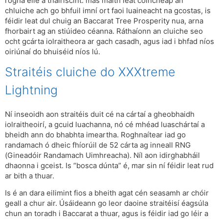
rogha eile a thairiscint: más maith leat coincheap an
chluiche ach go bhfuil imní ort faoi luaineacht na gcostas, is
féidir leat dul chuig an Baccarat Tree Prosperity nua, arna
fhorbairt ag an stiúideo céanna. Ráthaíonn an cluiche seo
ocht gcárta iolraitheora ar gach casadh, agus iad i bhfad níos
oiriúnaí do bhuiséid níos lú.
Straitéis cluiche do XXXtreme
Lightning
Ní inseoidh aon straitéis duit cé na cártaí a gheobhaidh
iolraitheoirí, a gcuid luachanna, nó cé mhéad luaschártaí a
bheidh ann do bhabhta imeartha. Roghnaítear iad go
randamach ó dheic fhíorúil de 52 cárta ag inneall RNG
(Gineadóir Randamach Uimhreacha). Níl aon idirghabháil
dhaonna i gceist. Is “bosca dúnta” é, mar sin ní féidir leat rud
ar bith a thuar.
Is é an dara eilimint fios a bheith agat cén seasamh ar chóir
geall a chur air. Úsáideann go leor daoine straitéisí éagsúla
chun an toradh i Baccarat a thuar, agus is féidir iad go léir a