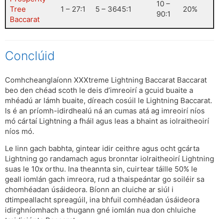
10 –
Tree
1 – 27:1
5 – 3645:1
20%
90:1
Baccarat
Conclúid
Comhcheanglaíonn XXXtreme Lightning Baccarat Baccarat
beo den chéad scoth le deis d’imreoirí a gcuid buaite a
mhéadú ar lámh buaite, díreach cosúil le Lightning Baccarat.
Is é an príomh-idirdhealú ná an cumas atá ag imreoirí níos
mó cártaí Lightning a fháil agus leas a bhaint as iolraitheoirí
níos mó.
Le linn gach babhta, gintear idir ceithre agus ocht gcárta
Lightning go randamach agus bronntar iolraitheoirí Lightning
suas le 10x orthu. Ina theannta sin, cuirtear táille 50% le
geall iomlán gach imreora, rud a thaispeántar go soiléir sa
chomhéadan úsáideora. Bíonn an cluiche ar siúl i
dtimpeallacht spreagúil, ina bhfuil comhéadan úsáideora
idirghníomhach a thugann gné iomlán nua don chluiche