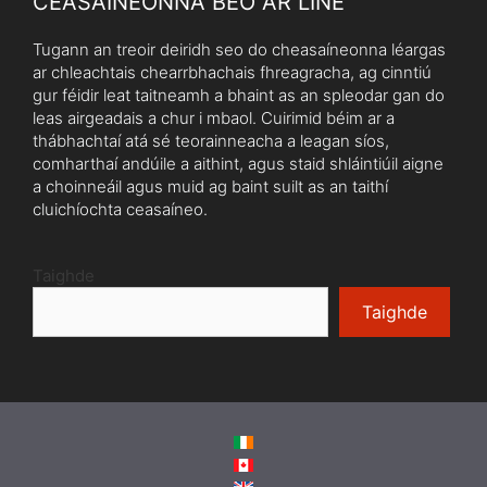
CEASAÍNEONNA BEO AR LÍNE
Tugann an treoir deiridh seo do cheasaíneonna léargas
ar chleachtais chearrbhachais fhreagracha, ag cinntiú
gur féidir leat taitneamh a bhaint as an spleodar gan do
leas airgeadais a chur i mbaol. Cuirimid béim ar a
thábhachtaí atá sé teorainneacha a leagan síos,
comharthaí andúile a aithint, agus staid shláintiúil aigne
a choinneáil agus muid ag baint suilt as an taithí
cluichíochta ceasaíneo.
Taighde
Taighde