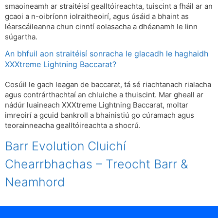
smaoineamh ar straitéisí gealltóireachta, tuiscint a fháil ar an
gcaoi a n-oibríonn iolraitheoirí, agus úsáid a bhaint as
léarscáileanna chun cinntí eolasacha a dhéanamh le linn
súgartha.
An bhfuil aon straitéisí sonracha le glacadh le haghaidh
XXXtreme Lightning Baccarat?
Cosúil le gach leagan de baccarat, tá sé riachtanach rialacha
agus contrárthachtaí an chluiche a thuiscint. Mar gheall ar
nádúr luaineach XXXtreme Lightning Baccarat, moltar
imreoirí a gcuid bankroll a bhainistiú go cúramach agus
teorainneacha gealltóireachta a shocrú.
Barr Evolution Cluichí
Chearrbhachas – Treocht Barr &
Neamhord