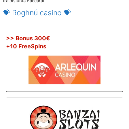
traidisiúnta Baccarat.
💝 Roghnú casino 💝
>> Bonus 300€
+10 FreeSpins