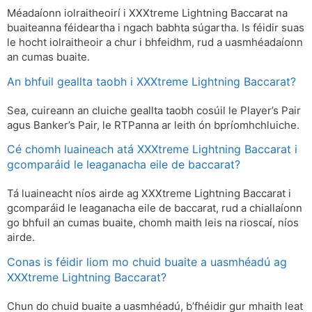
Méadaíonn iolraitheoirí i XXXtreme Lightning Baccarat na
buaiteanna féideartha i ngach babhta súgartha. Is féidir suas
le hocht iolraitheoir a chur i bhfeidhm, rud a uasmhéadaíonn
an cumas buaite.
An bhfuil geallta taobh i XXXtreme Lightning Baccarat?
Sea, cuireann an cluiche geallta taobh cosúil le Player’s Pair
agus Banker’s Pair, le RTPanna ar leith ón bpríomhchluiche.
Cé chomh luaineach atá XXXtreme Lightning Baccarat i
gcomparáid le leaganacha eile de baccarat?
Tá luaineacht níos airde ag XXXtreme Lightning Baccarat i
gcomparáid le leaganacha eile de baccarat, rud a chiallaíonn
go bhfuil an cumas buaite, chomh maith leis na rioscaí, níos
airde.
Conas is féidir liom mo chuid buaite a uasmhéadú ag
XXXtreme Lightning Baccarat?
Chun do chuid buaite a uasmhéadú, b’fhéidir gur mhaith leat