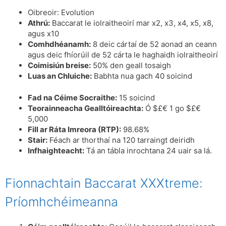
Oibreoir: Evolution
Athrú:
Baccarat le iolraitheoirí mar x2, x3, x4, x5, x8,
agus x10
Comhdhéanamh:
8 deic cártaí de 52 aonad an ceann
agus deic fhíorúil de 52 cárta le haghaidh iolraitheoirí
Coimisiún breise:
50% den geall tosaigh
Luas an Chluiche:
Babhta nua gach 40 soicind
Fad na Céime Socraithe:
15 soicind
Teorainneacha Gealltóireachta:
Ó $£€ 1 go $£€
5,000
Fill ar Ráta Imreora (RTP):
98.68%
Stair:
Féach ar thorthaí na 120 tarraingt deiridh
Infhaighteacht:
Tá an tábla inrochtana 24 uair sa lá.
Fionnachtain Baccarat XXXtreme:
Príomhchéimeanna