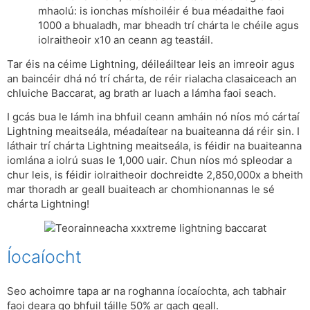
mhaolú: is ionchas míshoiléir é bua méadaithe faoi
1000 a bhualadh, mar bheadh ​​trí chárta le chéile agus
iolraitheoir x10 an ceann ag teastáil.
Tar éis na céime Lightning, déileáiltear leis an imreoir agus
an baincéir dhá nó trí chárta, de réir rialacha clasaiceach an
chluiche Baccarat, ag brath ar luach a lámha faoi seach.
I gcás bua le lámh ina bhfuil ceann amháin nó níos mó cártaí
Lightning meaitseála, méadaítear na buaiteanna dá réir sin. I
láthair trí chárta Lightning meaitseála, is féidir na buaiteanna
iomlána a iolrú suas le 1,000 uair. Chun níos mó spleodar a
chur leis, is féidir iolraitheoir dochreidte 2,850,000x a bheith
mar thoradh ar geall buaiteach ar chomhionannas le sé
chárta Lightning!
Íocaíocht
Seo achoimre tapa ar na roghanna íocaíochta, ach tabhair
faoi deara go bhfuil táille 50% ar gach geall.