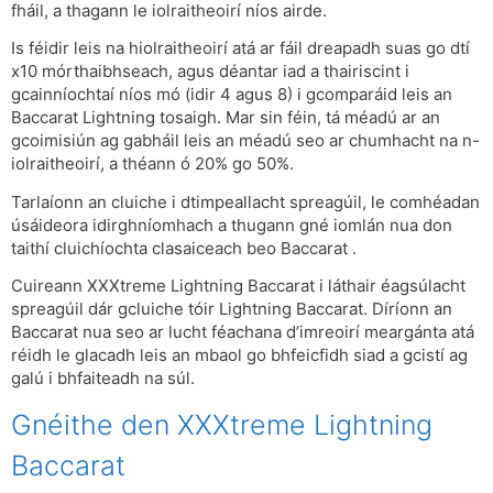
fháil, a thagann le iolraitheoirí níos airde.
Is féidir leis na hiolraitheoirí atá ar fáil dreapadh suas go dtí
x10 mórthaibhseach, agus déantar iad a thairiscint i
gcainníochtaí níos mó (idir 4 agus 8) i gcomparáid leis an
Baccarat Lightning tosaigh. Mar sin féin, tá méadú ar an
gcoimisiún ag gabháil leis an méadú seo ar chumhacht na n-
iolraitheoirí, a théann ó 20% go 50%.
Tarlaíonn an cluiche i dtimpeallacht spreagúil, le comhéadan
úsáideora idirghníomhach a thugann gné iomlán nua don
taithí cluichíochta clasaiceach beo Baccarat .
Cuireann XXXtreme Lightning Baccarat i láthair éagsúlacht
spreagúil dár gcluiche tóir Lightning Baccarat. Díríonn an
Baccarat nua seo ar lucht féachana d’imreoirí meargánta atá
réidh le glacadh leis an mbaol go bhfeicfidh siad a gcistí ag
galú i bhfaiteadh na súl.
Gnéithe den XXXtreme Lightning
Baccarat