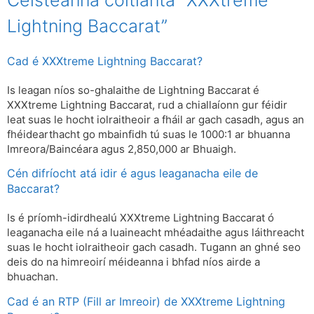
Lightning Baccarat”
Cad é XXXtreme Lightning Baccarat?
Is leagan níos so-ghalaithe de Lightning Baccarat é
XXXtreme Lightning Baccarat, rud a chiallaíonn gur féidir
leat suas le hocht iolraitheoir a fháil ar gach casadh, agus an
fhéidearthacht go mbainfidh tú suas le 1000:1 ar bhuanna
Imreora/Baincéara agus 2,850,000 ar Bhuaigh.
Cén difríocht atá idir é agus leaganacha eile de
Baccarat?
Is é príomh-idirdhealú XXXtreme Lightning Baccarat ó
leaganacha eile ná a luaineacht mhéadaithe agus láithreacht
suas le hocht iolraitheoir gach casadh. Tugann an ghné seo
deis do na himreoirí méideanna i bhfad níos airde a
bhuachan.
Cad é an RTP (Fill ar Imreoir) de XXXtreme Lightning