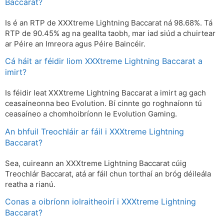
Baccarat?
Is é an RTP de XXXtreme Lightning Baccarat ná 98.68%. Tá
RTP de 90.45% ag na geallta taobh, mar iad siúd a chuirtear
ar Péire an Imreora agus Péire Baincéir.
Cá háit ar féidir liom XXXtreme Lightning Baccarat a
imirt?
Is féidir leat XXXtreme Lightning Baccarat a imirt ag gach
ceasaíneonna beo Evolution. Bí cinnte go roghnaíonn tú
ceasaíneo a chomhoibríonn le Evolution Gaming.
An bhfuil Treochláir ar fáil i XXXtreme Lightning
Baccarat?
Sea, cuireann an XXXtreme Lightning Baccarat cúig
Treochlár Baccarat, atá ar fáil chun torthaí an bróg déileála
reatha a rianú.
Conas a oibríonn iolraitheoirí i XXXtreme Lightning
Baccarat?