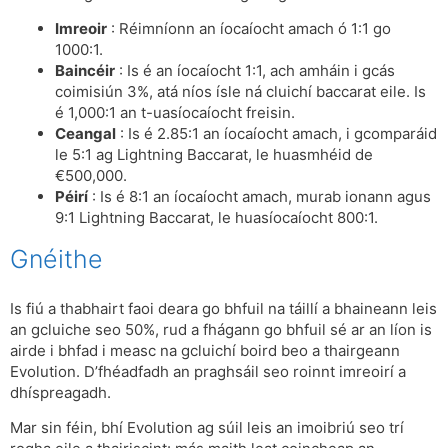
Imreoir
: Réimníonn an íocaíocht amach ó 1:1 go
1000:1.
Baincéir
: Is é an íocaíocht 1:1, ach amháin i gcás
coimisiún 3%, atá níos ísle ná cluichí baccarat eile. Is
é 1,000:1 an t-uasíocaíocht freisin.
Ceangal
: Is é 2.85:1 an íocaíocht amach, i gcomparáid
le 5:1 ag Lightning Baccarat, le huasmhéid de
€500,000.
Péirí
: Is é 8:1 an íocaíocht amach, murab ionann agus
9:1 Lightning Baccarat, le huasíocaíocht 800:1.
Gnéithe
Is fiú a thabhairt faoi deara go bhfuil na táillí a bhaineann leis
an gcluiche seo 50%, rud a fhágann go bhfuil sé ar an líon is
airde i bhfad i measc na gcluichí boird beo a thairgeann
Evolution. D’fhéadfadh an praghsáil seo roinnt imreoirí a
dhíspreagadh.
Mar sin féin, bhí Evolution ag súil leis an imoibriú seo trí