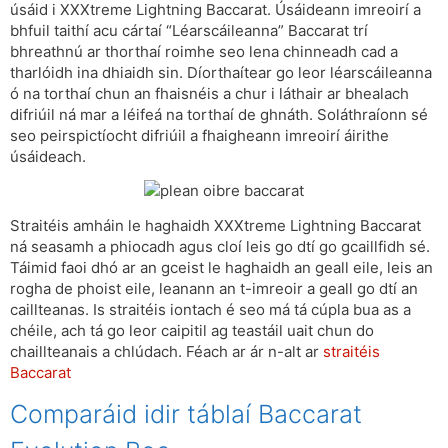
úsáid i XXXtreme Lightning Baccarat. Úsáideann imreoirí a
bhfuil taithí acu cártaí “Léarscáileanna” Baccarat trí
bhreathnú ar thorthaí roimhe seo lena chinneadh cad a
tharlóidh ina dhiaidh sin. Díorthaítear go leor léarscáileanna
ó na torthaí chun an fhaisnéis a chur i láthair ar bhealach
difriúil ná mar a léifeá na torthaí de ghnáth. Soláthraíonn sé
seo peirspictíocht difriúil a fhaigheann imreoirí áirithe
úsáideach.
Straitéis amháin le haghaidh XXXtreme Lightning Baccarat
ná seasamh a phiocadh agus cloí leis go dtí go gcaillfidh sé.
Táimid faoi dhó ar an gceist le haghaidh an geall eile, leis an
rogha de phoist eile, leanann an t-imreoir a geall go dtí an
caillteanas. Is straitéis iontach é seo má tá cúpla bua as a
chéile, ach tá go leor caipitil ag teastáil uait chun do
chaillteanais a chlúdach. Féach ar ár n-alt ar
straitéis
Baccarat
Comparáid idir táblaí Baccarat