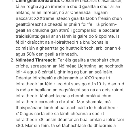
Céim gealltóireachta:
Cosúil le baccarat clasaiceach,
tá an rogha ag an imreoir a chuid geallta a chur ar an
mBanc, ar an Imreoir, nó ar Cheanada. Tugann
Baccarat XXXtreme isteach geallta taobh freisin chun
gealltóireacht a cheadú ar phéirí foirfe. Tá príomh-
geall an chluiche gan athrú i gcomparáid le baccarat
traidisiúnta: geall ar an lámh is gaire do 9 bpointe. Is
féidir draíocht na n-iolraitheoirí a bhuíochas le
coimisiún a ghearrtar go huathoibríoch, arb ionann é
agus 50% den geall a rinneadh.
Nóiméad Tintreach:
Tar éis geallta a thabhairt chun
críche, spreagann an Nóiméad Lightning, ag nochtadh
idir 4 agus 8 cártaí Lightning ag bun an scáileáin.
Déantar idirdhealú a dhéanamh ar XXXtreme trí
iolraitheoirí ar féidir leo dul suas go dtí x10. Is é an rud
is mó a mheallann an éagsúlacht seo ná an deis roinnt
iolraitheoirí tábhachtacha a chomhiomlánú chun
iolraitheoir carnach a chruthú. Mar shampla, má
thaispeánann lámh bhuaiteach cárta le hiolraitheoir
x10 agus cárta eile sa lámh chéanna a spóirt
iolraitheoir x8, ansin déanfar an bua iomlán a iolrú faoi
x80. Mar sin féin, tá sé tábhachtach do dhíograis a