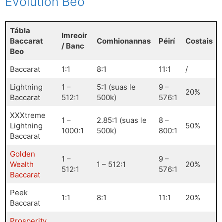
Evolution Beo
Tábla
Imreoir
Baccarat
Comhionannas
Péirí
Costais
/ Banc
Beo
Baccarat
1:1
8:1
11:1
/
Lightning
1 –
5:1 (suas le
9 –
20%
Baccarat
512:1
500k)
576:1
XXXtreme
1 –
2.85:1 (suas le
8 –
Lightning
50%
1000:1
500k)
800:1
Baccarat
Golden
1 –
9 –
Wealth
1 – 512:1
20%
512:1
576:1
Baccarat
Peek
1:1
8:1
11:1
20%
Baccarat
Prosperity