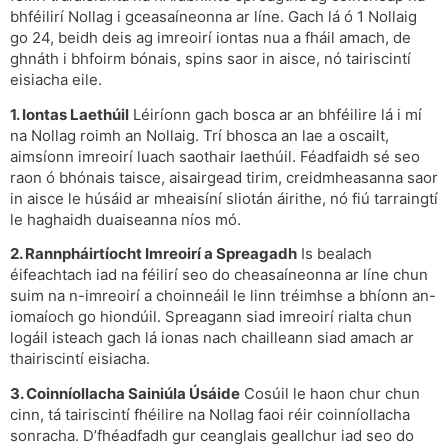
bhféilirí Nollag i gceasaíneonna ar líne. Gach lá ó 1 Nollaig
go 24, beidh deis ag imreoirí iontas nua a fháil amach, de
ghnáth i bhfoirm bónais, spins saor in aisce, nó tairiscintí
eisiacha eile.
1. Iontas Laethúil
Léiríonn gach bosca ar an bhféilire lá i mí
na Nollag roimh an Nollaig. Trí bhosca an lae a oscailt,
aimsíonn imreoirí luach saothair laethúil. Féadfaidh sé seo
raon ó bhónais taisce, aisairgead tirim, creidmheasanna saor
in aisce le húsáid ar mheaisíní sliotán áirithe, nó fiú tarraingtí
le haghaidh duaiseanna níos mó.
2. Rannpháirtíocht Imreoirí a Spreagadh
Is bealach
éifeachtach iad na féilirí seo do cheasaíneonna ar líne chun
suim na n-imreoirí a choinneáil le linn tréimhse a bhíonn an-
iomaíoch go hiondúil. Spreagann siad imreoirí rialta chun
logáil isteach gach lá ionas nach chailleann siad amach ar
thairiscintí eisiacha.
3. Coinníollacha Sainiúla Úsáide
Cosúil le haon chur chun
cinn, tá tairiscintí fhéilire na Nollag faoi réir coinníollacha
sonracha. D’fhéadfadh gur ceanglais geallchur iad seo do