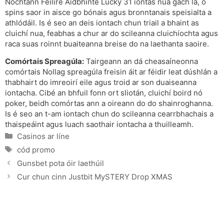
Nochtann Féilire Aidbhinte Lucky 31 iontas nua gach lá, ó
spins saor in aisce go bónais agus bronntanais speisialta a
athlódáil. Is é seo an deis iontach chun triail a bhaint as
cluichí nua, feabhas a chur ar do scileanna cluichíochta agus
raca suas roinnt buaiteanna breise do na laethanta saoire.
Comórtais Spreagúla:
Tairgeann an dá cheasaíneonna
comórtais Nollag spreagúla freisin áit ar féidir leat dúshlán a
thabhairt do imreoirí eile agus troid ar son duaiseanna
iontacha. Cibé an bhfuil fonn ort sliotán, cluichí boird nó
poker, beidh comórtas ann a oireann do do shainroghanna.
Is é seo an t-am iontach chun do scileanna cearrbhachais a
thaispeáint agus luach saothair iontacha a thuilleamh.
Categories
Casinos ar líne
Tags
cód promo
Gunsbet pota óir laethúil
Cur chun cinn Justbit MySTERY Drop XMAS