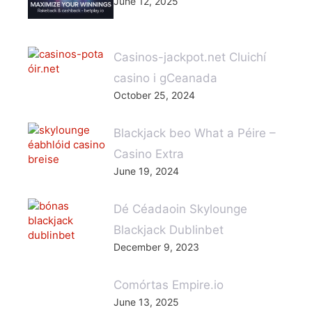
June 12, 2025
Casinos-jackpot.net Cluichí
casino i gCeanada
October 25, 2024
Blackjack beo What a Péire –
Casino Extra
June 19, 2024
Dé Céadaoin Skylounge
Blackjack Dublinbet
December 9, 2023
Comórtas Empire.io
June 13, 2025