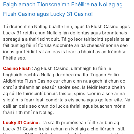
Faigh amach Tionscnaimh Fhéilire na Nollag ag
Flush Casino agus Lucky 31 Casino!
Tá draíocht na Nollag buailte linn, agus tá Flush Casino agus
Lucky 31 réidh chun Nollaig lán de iontas agus bronntanais
spreagúla a thairiscint duit. Tá go leor tairiscintí speisialta ar
fáil duit ag féilirí fíorúla Aidbhinte an dá cheasaíneonna seo
ionas gur féidir leat an leas is fearr a bhaint as an tréimhse
Fhéile seo.
Casino Flush
: Ag Flush Casino, ullmhaigh tú féin le
haghaidh eachtra Nollag do-dhearmadta. Tugann Féilire
Aidbhinte Flush Casino cur chun cinn nua gach lá chun do
chroí a théamh an séasúr saoire seo. Is féidir leat a bheith
ag súil le tairiscintí bónais taisce, spins saor in aisce ar na
sliotáin is fearr leat, comórtais eisiacha agus go leor eile. Ná
caill an deis seo chun do luck a thriail agus buachan mór a
fháil i rith mhí na Nollag.
Lucky 31 Casino
:
Tá sraith promóisean féilte ar bun ag
Lucky 31 Casino freisin chun an Nollaig a cheiliúradh i stíl.