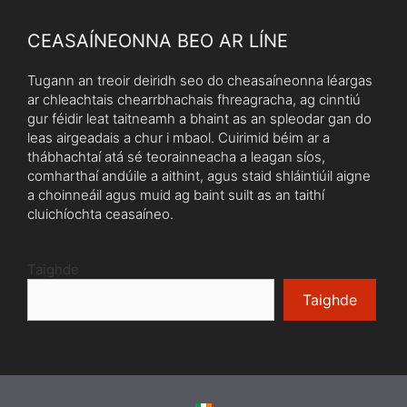
CEASAÍNEONNA BEO AR LÍNE
Tugann an treoir deiridh seo do cheasaíneonna léargas
ar chleachtais chearrbhachais fhreagracha, ag cinntiú
gur féidir leat taitneamh a bhaint as an spleodar gan do
leas airgeadais a chur i mbaol. Cuirimid béim ar a
thábhachtaí atá sé teorainneacha a leagan síos,
comharthaí andúile a aithint, agus staid shláintiúil aigne
a choinneáil agus muid ag baint suilt as an taithí
cluichíochta ceasaíneo.
Taighde
Taighde