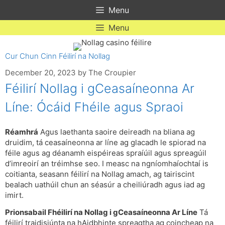
Skip
Menu
to
content
Menu
Cur Chun Cinn Féilirí na Nollag
December 20, 2023
by
The Croupier
Féilirí Nollag i gCeasaíneonna Ar
Líne: Ócáid Fhéile agus Spraoi
Réamhrá
Agus laethanta saoire deireadh na bliana ag
druidim, tá ceasaíneonna ar líne ag glacadh le spiorad na
féile agus ag déanamh eispéireas spraíúil agus spreagúil
d’imreoirí an tréimhse seo. I measc na ngníomhaíochtaí is
coitianta, seasann féilirí na Nollag amach, ag tairiscint
bealach uathúil chun an séasúr a cheiliúradh agus iad ag
imirt.
Prionsabail Fhéilirí na Nollag i gCeasaíneonna Ar Líne
Tá
féilirí traidisiúnta na hAidbhinte spreagtha ag coincheap na