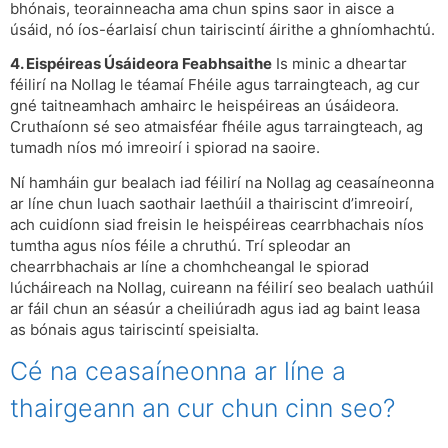
bhónais, teorainneacha ama chun spins saor in aisce a
úsáid, nó íos-éarlaisí chun tairiscintí áirithe a ghníomhachtú.
4. Eispéireas Úsáideora Feabhsaithe
Is minic a dheartar
féilirí na Nollag le téamaí Fhéile agus tarraingteach, ag cur
gné taitneamhach amhairc le heispéireas an úsáideora.
Cruthaíonn sé seo atmaisféar fhéile agus tarraingteach, ag
tumadh níos mó imreoirí i spiorad na saoire.
Ní hamháin gur bealach iad féilirí na Nollag ag ceasaíneonna
ar líne chun luach saothair laethúil a thairiscint d’imreoirí,
ach cuidíonn siad freisin le heispéireas cearrbhachais níos
tumtha agus níos féile a chruthú. Trí spleodar an
chearrbhachais ar líne a chomhcheangal le spiorad
lúcháireach na Nollag, cuireann na féilirí seo bealach uathúil
ar fáil chun an séasúr a cheiliúradh agus iad ag baint leasa
as bónais agus tairiscintí speisialta.
Cé na ceasaíneonna ar líne a
thairgeann an cur chun cinn seo?