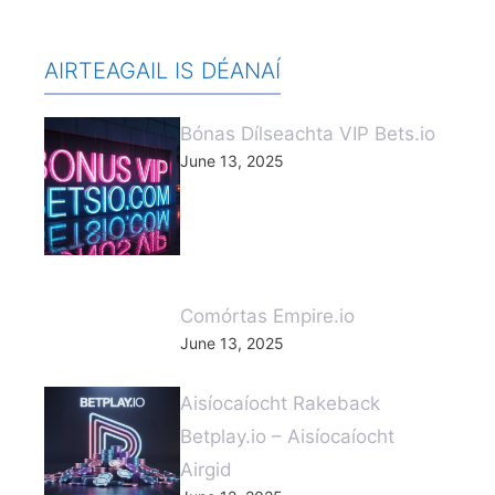
AIRTEAGAIL IS DÉANAÍ
Bónas Dílseachta VIP Bets.io
June 13, 2025
Comórtas Empire.io
June 13, 2025
Aisíocaíocht Rakeback
Betplay.io – Aisíocaíocht
Airgid