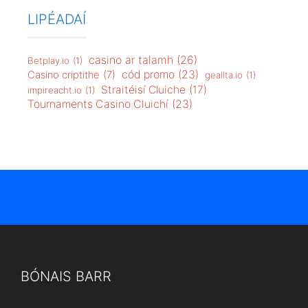
LIPÉADAÍ
casino ar talamh
(26)
Betplay.io
(1)
cód promo
(23)
Casino criptithe
(7)
geallta.io
(1)
Straitéisí Cluiche
(17)
impireacht.io
(1)
Tournaments Casino Cluichí
(23)
BÓNAIS BARR