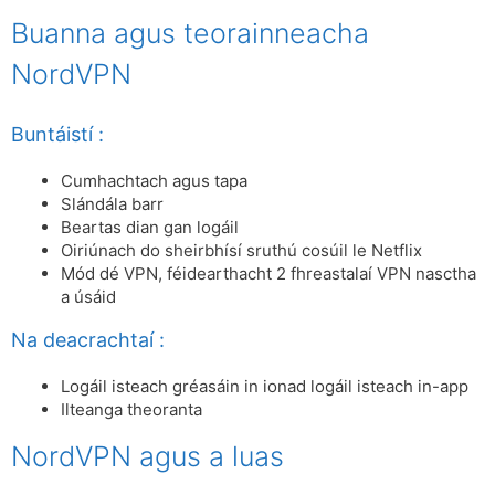
Buanna agus teorainneacha
NordVPN
Buntáistí :
Cumhachtach agus tapa
Slándála barr
Beartas dian gan logáil
Oiriúnach do sheirbhísí sruthú cosúil le Netflix
Mód dé VPN, féidearthacht 2 fhreastalaí VPN nasctha
a úsáid
Na deacrachtaí :
Logáil isteach gréasáin in ionad logáil isteach in-app
Ilteanga theoranta
NordVPN agus a luas