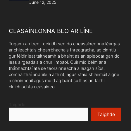
June 12, 2025
CEASAÍNEONNA BEO AR LÍNE
Tugann an treoir deiridh seo do cheasaíneonna léargas
ar chleachtais chearrbhachais fhreagracha, ag cinntiú
gur féidir leat taitneamh a bhaint as an spleodar gan do
leas airgeadais a chur i mbaol. Cuirimid béim ar a
thábhachtaí atá sé teorainneacha a leagan síos,
comharthaí andúile a aithint, agus staid shláintiúil aigne
a choinneáil agus muid ag baint suilt as an taithí
cluichíochta ceasaíneo.
Taighde
Taighde