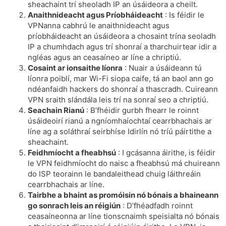
sheachaint trí sheoladh IP an úsáideora a cheilt.
Anaithnideacht agus Príobháideacht
: Is féidir le
VPNanna cabhrú le anaithnideacht agus
príobháideacht an úsáideora a chosaint trína seoladh
IP a chumhdach agus trí shonraí a tharchuirtear idir a
ngléas agus an ceasaíneo ar líne a chriptiú.
Cosaint ar ionsaithe líonra
: Nuair a úsáideann tú
líonra poiblí, mar Wi-Fi siopa caife, tá an baol ann go
ndéanfaidh hackers do shonraí a thascradh. Cuireann
VPN sraith slándála leis trí na sonraí seo a chriptiú.
Seachain Rianú
: B’fhéidir gurbh fhearr le roinnt
úsáideoirí rianú a ngníomhaíochtaí cearrbhachais ar
líne ag a soláthraí seirbhíse Idirlín nó tríú páirtithe a
sheachaint.
Feidhmíocht a fheabhsú
: I gcásanna áirithe, is féidir
le VPN feidhmíocht do naisc a fheabhsú má chuireann
do ISP teorainn le bandaleithead chuig láithreáin
cearrbhachais ar líne.
Tairbhe a bhaint as promóisin nó bónais a bhaineann
go sonrach leis an réigiún
: D’fhéadfadh roinnt
ceasaíneonna ar líne tionscnaimh speisialta nó bónais