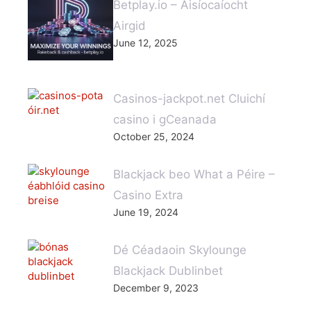
Betplay.io – Aisíocaíocht
Airgid
June 12, 2025
Casinos-jackpot.net Cluichí
casino i gCeanada
October 25, 2024
Blackjack beo What a Péire –
Casino Extra
June 19, 2024
Dé Céadaoin Skylounge
Blackjack Dublinbet
December 9, 2023