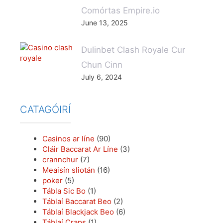
Comórtas Empire.io
June 13, 2025
Dulinbet Clash Royale Cur
Chun Cinn
July 6, 2024
CATAGÓIRÍ
Casinos ar líne
(90)
Cláir Baccarat Ar Líne
(3)
crannchur
(7)
Meaisín sliotán
(16)
poker
(5)
Tábla Sic Bo
(1)
Táblaí Baccarat Beo
(2)
Táblaí Blackjack Beo
(6)
Táblaí Craps
(1)