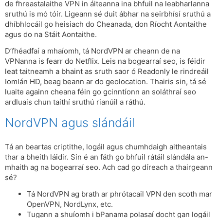
de fhreastalaithe VPN in áiteanna ina bhfuil na leabharlanna
sruthú is mó tóir. Ligeann sé duit ábhar na seirbhísí sruthú a
dhíbhlocáil go heisiach do Cheanada, don Ríocht Aontaithe
agus do na Stáit Aontaithe.
D’fhéadfaí a mhaíomh, tá NordVPN ar cheann de na
VPNanna is fearr do Netflix. Leis na bogearraí seo, is féidir
leat taitneamh a bhaint as sruth saor ó Readonly le rindreáil
Iomlán HD, beag beann ar do geolocation. Thairis sin, tá sé
luaite againn cheana féin go gcinntíonn an soláthraí seo
ardluais chun taithí sruthú rianúil a ráthú.
NordVPN agus slándáil
Tá an beartas criptithe, logáil agus chumhdaigh aitheantais
thar a bheith láidir. Sin é an fáth go bhfuil rátáil slándála an-
mhaith ag na bogearraí seo. Ach cad go díreach a thairgeann
sé?
Tá NordVPN ag brath ar phrótacail VPN den scoth mar
OpenVPN, NordLynx, etc.
Tugann a shuíomh i bPanama polasaí docht gan logáil