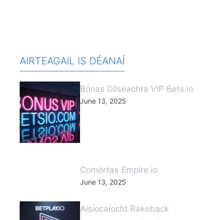
AIRTEAGAIL IS DÉANAÍ
Bónas Dílseachta VIP Bets.io
June 13, 2025
Comórtas Empire.io
June 13, 2025
Aisíocaíocht Rakeback