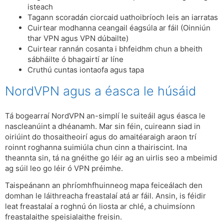
isteach
Tagann scoradán ciorcaid uathoibríoch leis an iarratas
Cuirtear modhanna ceangail éagsúla ar fáil (Oinniún
thar VPN agus VPN dúbailte)
Cuirtear rannán cosanta i bhfeidhm chun a bheith
sábháilte ó bhagairtí ar líne
Cruthú cuntas iontaofa agus tapa
NordVPN agus a éasca le húsáid
Tá bogearraí NordVPN an-simplí le suiteáil agus éasca le
nascleanúint a dhéanamh. Mar sin féin, cuireann siad in
oiriúint do thosaitheoirí agus do amaitéaraigh araon trí
roinnt roghanna suimiúla chun cinn a thairiscint. Ina
theannta sin, tá na gnéithe go léir ag an uirlis seo a mbeimid
ag súil leo go léir ó VPN préimhe.
Taispeánann an phríomhfhuinneog mapa feiceálach den
domhan le láithreacha freastalaí atá ar fáil. Ansin, is féidir
leat freastalaí a roghnú ón liosta ar chlé, a chuimsíonn
freastalaithe speisialaithe freisin.