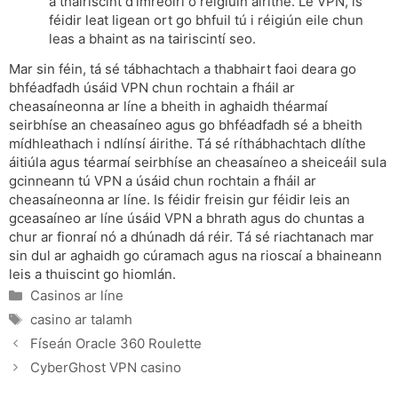
a thairiscint d’imreoirí ó réigiúin áirithe. Le VPN, is
féidir leat ligean ort go bhfuil tú i réigiún eile chun
leas a bhaint as na tairiscintí seo.
Mar sin féin, tá sé tábhachtach a thabhairt faoi deara go
bhféadfadh úsáid VPN chun rochtain a fháil ar
cheasaíneonna ar líne a bheith in aghaidh théarmaí
seirbhíse an cheasaíneo agus go bhféadfadh sé a bheith
mídhleathach i ndlínsí áirithe. Tá sé ríthábhachtach dlíthe
áitiúla agus téarmaí seirbhíse an cheasaíneo a sheiceáil sula
gcinneann tú VPN a úsáid chun rochtain a fháil ar
cheasaíneonna ar líne. Is féidir freisin gur féidir leis an
gceasaíneo ar líne úsáid VPN a bhrath agus do chuntas a
chur ar fionraí nó a dhúnadh dá réir. Tá sé riachtanach mar
sin dul ar aghaidh go cúramach agus na rioscaí a bhaineann
leis a thuiscint go hiomlán.
Categories
Casinos ar líne
Tags
casino ar talamh
Físeán Oracle 360 ​​Roulette
CyberGhost VPN casino