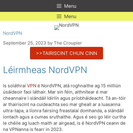
Skip
Menu
to
content
Menu
NordVPN
September 25, 2023
by
The Croupier
>>TAIRISCINT CHUN CINN
Léirmheas NordVPN
Is soláthraí
VPN
é NordVPN, atá roghnaithe ag 15 milliún
úsáideoir faoi láthair. Mar sin féin, aithnítear é mar
cheannaire i slándáil Idirlín agus príobháideacht. Tá an-tóir
ar thairiscint na cuideachta seo mar gheall ar a luasanna
ultra-tapa, a líonra fairsing freastalaí domhanda, a slándáil
iontach agus a cumas sruthaithe. Agus é seo go léir curtha
le chéile ag luach maith ar airgead, is é NordVPN ceann de
na VPNanna is fearr in 2023.