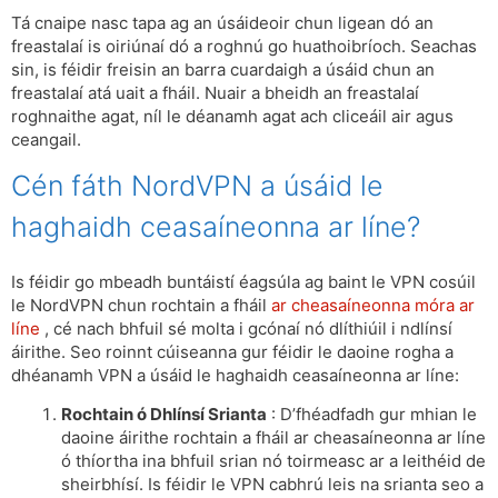
Tá cnaipe nasc tapa ag an úsáideoir chun ligean dó an
freastalaí is oiriúnaí dó a roghnú go huathoibríoch. Seachas
sin, is féidir freisin an barra cuardaigh a úsáid chun an
freastalaí atá uait a fháil. Nuair a bheidh an freastalaí
roghnaithe agat, níl le déanamh agat ach cliceáil air agus
ceangail.
Cén fáth NordVPN a úsáid le
haghaidh ceasaíneonna ar líne?
Is féidir go mbeadh buntáistí éagsúla ag baint le VPN cosúil
le NordVPN chun rochtain a fháil
ar cheasaíneonna móra ar
líne
, cé nach bhfuil sé molta i gcónaí nó dlíthiúil i ndlínsí
áirithe. Seo roinnt cúiseanna gur féidir le daoine rogha a
dhéanamh VPN a úsáid le haghaidh ceasaíneonna ar líne:
Rochtain ó Dhlínsí Srianta
: D’fhéadfadh gur mhian le
daoine áirithe rochtain a fháil ar cheasaíneonna ar líne
ó thíortha ina bhfuil srian nó toirmeasc ar a leithéid de
sheirbhísí. Is féidir le VPN cabhrú leis na srianta seo a