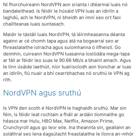
Ní fhorchuireann NordVPN aon srianta i dtéarmaí luais nó
bandaleithead. Is féidir le húsáid VPN luas an idirlín a
laghdú, ach le NordVPN, ní bheidh an imní seo ort faoi
chaillteanas luais suntasach.
Maidir le tástáil luais NordVPN, tá léirmheasanna déanta
againn ar cé chomh tapa agus atá na bogearraí seo ar
fhreastalaithe iolracha agus suíomhanna ó ilfheistí. Go
deimhin, cuireann NordVPN luasanna íoslódála mega-tapa
ar fáil ar féidir leo suas le 90.66 Mb/s a bhaint amach. Agus
le linn úsáide laethúil, níor tuairiscíodh aon tionchar ar luas
an idirlín, fiú nuair a bhí cearrbhachas nó sruthú le VPN ag
rith.
NordVPN agus sruthú
Is VPN den scoth é NordVPN le haghaidh sruthú. Mar sin
féin, is féidir leat rochtain a fháil ar ardáin tiomnaithe go
héasca mar Hulu, HBO Max, Netflix, Amazon Prime,
Crunchyroll agus go leor eile. Ina theannta sin, geallann an
soláthraí seo lena éagsúlacht freastalaithe le líonra an-mhór