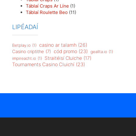
Táblaí Craps Ar Líne
(1)
Táblaí Roulette Beo
(11)
LIPÉADAÍ
casino ar talamh
(26)
Betplay.io
(1)
cód promo
(23)
Casino criptithe
(7)
geallta.io
(1)
Straitéisí Cluiche
(17)
impireacht.io
(1)
Tournaments Casino Cluichí
(23)