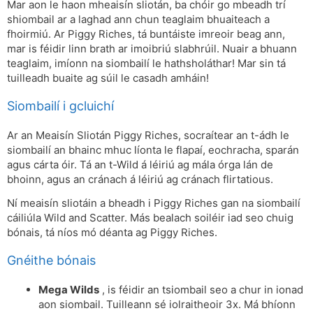
Mar aon le haon mheaisín sliotán, ba chóir go mbeadh trí
shiombail ar a laghad ann chun teaglaim bhuaiteach a
fhoirmiú. Ar Piggy Riches, tá buntáiste imreoir beag ann,
mar is féidir linn brath ar imoibriú slabhrúil. Nuair a bhuann
teaglaim, imíonn na siombailí le hathsholáthar! Mar sin tá
tuilleadh buaite ag súil le casadh amháin!
Siombailí i gcluichí
Ar an Meaisín Sliotán Piggy Riches, socraítear an t-ádh le
siombailí an bhainc mhuc líonta le flapaí, eochracha, sparán
agus cárta óir. Tá an t-Wild á léiriú ag mála órga lán de
bhoinn, agus an cránach á léiriú ag cránach flirtatious.
Ní meaisín sliotáin a bheadh i Piggy Riches gan na siombailí
cáiliúla Wild and Scatter. Más bealach soiléir iad seo chuig
bónais, tá níos mó déanta ag Piggy Riches.
Gnéithe bónais
Mega Wilds
, is féidir an tsiombail seo a chur in ionad
aon siombail. Tuilleann sé iolraitheoir 3x. Má bhíonn