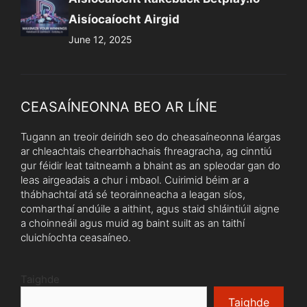
Aisíocaíocht Airgid
June 12, 2025
CEASAÍNEONNA BEO AR LÍNE
Tugann an treoir deiridh seo do cheasaíneonna léargas
ar chleachtais chearrbhachais fhreagracha, ag cinntiú
gur féidir leat taitneamh a bhaint as an spleodar gan do
leas airgeadais a chur i mbaol. Cuirimid béim ar a
thábhachtaí atá sé teorainneacha a leagan síos,
comharthaí andúile a aithint, agus staid shláintiúil aigne
a choinneáil agus muid ag baint suilt as an taithí
cluichíochta ceasaíneo.
Taighde
Taighde