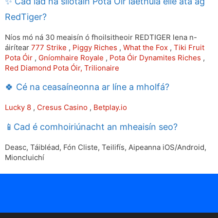
✨ Cad iad na sliotáin Pota Óir laethúla eile atá ag
RedTiger?
Níos mó ná 30 meaisín ó fhoilsitheoir REDTIGER lena n-
áirítear
777 Strike
,
Piggy Riches
,
What the Fox
,
Tiki Fruit
Pota Óir
,
Gníomhaire Royale
,
Pota Óir Dynamites Riches
,
Red Diamond Pota Óir,
Trilionaire
🍀 Cé na ceasaíneonna ar líne a mholfá?
Lucky 8
,
Cresus Casino
,
Betplay.io
📱Cad é comhoiriúnacht an mheaisín seo?
Deasc, Táibléad, Fón Cliste, Teilifís, Aipeanna iOS/Android,
Mioncluichí