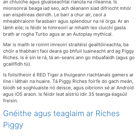
an chluiche agus gluaiseachtaí rianúla na ríleanna. Is
mionsonraí beaga iad seo, ach déanann siad difríocht mhór
san eispéireas deiridh. Le barr a chur air, ceol a
mheabhraíonn farasbairr agus splendour na ré órga. Ar an
lámh eile; is féidir le himreoirí ar mhaith leo cluichí gasta
brath ar rogha Turbo agus ar an Autoplay mythical.
Mar is maith le roinnt imreoirí straitéisí gealltóireachta, ba
chóir a thabhairt faoi deara go bhfuil luaineacht ard ag Piggy
Riches. Is é sin le rá, tá an-seans ann go mbuafaidh (agus go
gcaillfidh tú).
Is foilsitheoir é RED Tiger a thuigeann riachtanais gamers ar
líne i láthair na huaire. Tá Piggy Riches foirfe do gach meán,
bíodh sé soghluaiste nó deisce, agus oibríonn sé ar Android
agus iOS araon. Is féidir leat aistriú idir 35 teanga éagsúil
freisin.
Gnéithe agus teaglaim ar Riches
Piggy