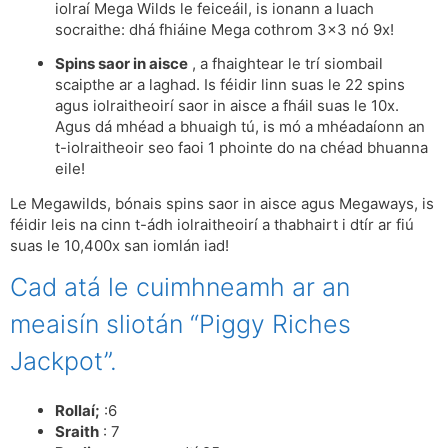
iolraí Mega Wilds le feiceáil, is ionann a luach
socraithe: dhá fhiáine Mega cothrom 3×3 nó 9x!
Spins saor in aisce
, a fhaightear le trí siombail
scaipthe ar a laghad. Is féidir linn suas le 22 spins
agus iolraitheoirí saor in aisce a fháil suas le 10x.
Agus dá mhéad a bhuaigh tú, is mó a mhéadaíonn an
t-iolraitheoir seo faoi 1 phointe do na chéad bhuanna
eile!
Le Megawilds, bónais spins saor in aisce agus Megaways, is
féidir leis na cinn t-ádh iolraitheoirí a thabhairt i dtír ar fiú
suas le 10,400x san iomlán iad!
Cad atá le cuimhneamh ar an
meaisín sliotán “Piggy Riches
Jackpot”.
Rollaí;
:6
Sraith
: 7