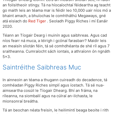
an foilsitheoir stingy. Tá na híocaíochtaí féideartha ag teacht
go maith leis an téama mar is féidir leo 10,000 uair níos mó a
bhaint amach, a bhuíochas le comhtháthú Megaways, gné
atá eisiach do
Red Tiger
. Seoladh Piggy Riches i mí Eanáir
2020.
Téann an Tíogair Dearg i muinín agus saibhreas. Agus cad
níos fearr ná muca, a léirigh i gcónaí farasbarr? Maidir leis
an meaisín sliotán féin, tá sé comhdhéanta de shé ríl agus 7
sraitheanna. Cumraíocht sách iontais, a athraíonn ón ngnáth
5×3.
Saintréithe Saibhreas Muc
In ainneoin an téama a thugann cuireadh do decadence, tá
comhéadan Piggy Riches simplí agus íostach. Tá sé nua-
aimseartha cosúil le Tíogair Dhearg. Bhí an fráma, na
ríleanna, na siombailí agus na cúlraí an-ilchasta, le
mionsonraí breátha.
Tá an beochan néata freisin, le heilimintí beaga beoite i rith