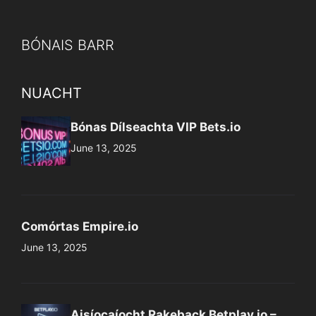
BÓNAIS BARR
NUACHT
Bónas Dílseachta VIP Bets.io
June 13, 2025
Comórtas Empire.io
June 13, 2025
Aisíocaíocht Rakeback Betplay.io –