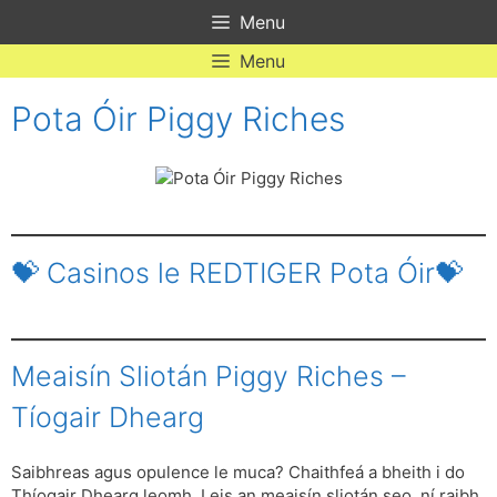
Skip
Menu
to
content
Menu
Pota Óir Piggy Riches
💝 Casinos le REDTIGER Pota Óir💝
Meaisín Sliotán Piggy Riches –
Tíogair Dhearg
Saibhreas agus opulence le muca? Chaithfeá a bheith i do
Thíogair Dhearg leomh. Leis an meaisín sliotán seo, ní raibh