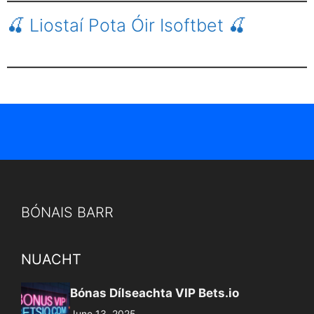
🍒 Liostaí Pota Óir Isoftbet 🍒
BÓNAIS BARR
NUACHT
Bónas Dílseachta VIP Bets.io
June 13, 2025