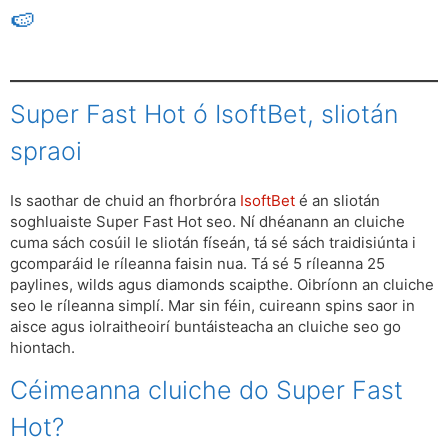
🍉
Super Fast Hot ó IsoftBet, sliotán
spraoi
Is saothar de chuid an fhorbróra
IsoftBet
é an sliotán
soghluaiste Super Fast Hot seo. Ní dhéanann an cluiche
cuma sách cosúil le sliotán físeán, tá sé sách traidisiúnta i
gcomparáid le ríleanna faisin nua. Tá sé 5 ríleanna 25
paylines, wilds agus diamonds scaipthe. Oibríonn an cluiche
seo le ríleanna simplí. Mar sin féin, cuireann spins saor in
aisce agus iolraitheoirí buntáisteacha an cluiche seo go
hiontach.
Céimeanna cluiche do Super Fast
Hot?