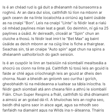
Is é an chéad rud is gá duit a dhéanamh ná bunseomra a
roghnú. Ar an dara dul síos, caithfidh tú líon na mbonn ar
gach ceann de na línte íocaíochta a oiriúnú ag baint úsáide
as na cnaipí “Bon”. Leis na cnaipí “Línte” is féidir leat a rialú
cé mhéad paylines mian leat a geall. Go deimhin, ní gá na 25
paylines a úsáid. Ar deireadh, cliceáil ar “Spin” chun an
cluiche a thosú. Is féidir leat imirt le “Bet Max” ag baint
úsáide as deich mbonn ar na cúig líne is fiche a thairgtear.
Seachas sin, tá an cnaipe “Auto spin” agat chun na spins a
dhéanamh uathoibríoch do gach seisiún.
Is é an cuspóir le linn an tseisiúin ná siombailí meaitseála a
shocrú os cionn na línte pá. Caithfidh tú tosú leis an gcuid is
faide ar chlé agus críochnaigh leis an gcuid ar dheis den
chorna. Nuair a bheidh an gníomh seo curtha i gcrích,
gheobhaidh tú na méideanna a luaitear sa tábla iníoctha. Is
féidir gach siombail atá ann cheana féin a athrú le siombailí
Fiáin. Chun Super Respins a fháil, caithfidh tú dhá dhiamaint
a aimsiú ar an gcéad dá ríl. A bhuíochas leis an rogha seo,
beidh dhá spins saor in aisce agat, agus sa mhodh seo
fanfaidh na diamaint agus na Wilds ina n-áiteanna. Thairis