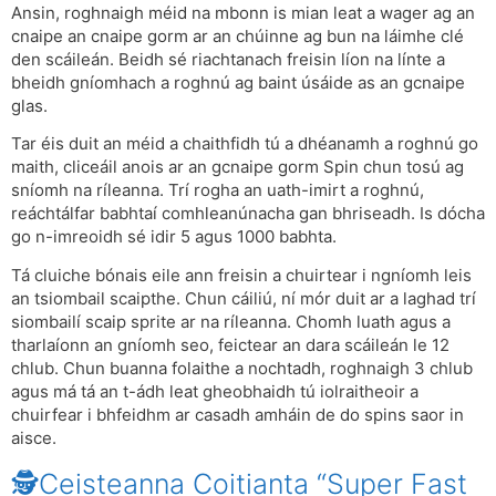
Ansin, roghnaigh méid na mbonn is mian leat a wager ag an
cnaipe an cnaipe gorm ar an chúinne ag bun na láimhe clé
den scáileán. Beidh sé riachtanach freisin líon na línte a
bheidh gníomhach a roghnú ag baint úsáide as an gcnaipe
glas.
Tar éis duit an méid a chaithfidh tú a dhéanamh a roghnú go
maith, cliceáil anois ar an gcnaipe gorm Spin chun tosú ag
sníomh na ríleanna. Trí rogha an uath-imirt a roghnú,
reáchtálfar babhtaí comhleanúnacha gan bhriseadh. Is dócha
go n-imreoidh sé idir 5 agus 1000 babhta.
Tá cluiche bónais eile ann freisin a chuirtear i ngníomh leis
an tsiombail scaipthe. Chun cáiliú, ní mór duit ar a laghad trí
siombailí scaip sprite ar na ríleanna. Chomh luath agus a
tharlaíonn an gníomh seo, feictear an dara scáileán le 12
chlub. Chun buanna folaithe a nochtadh, roghnaigh 3 chlub
agus má tá an t-ádh leat gheobhaidh tú iolraitheoir a
chuirfear i bhfeidhm ar casadh amháin de do spins saor in
aisce.
🕵️Ceisteanna Coitianta “Super Fast