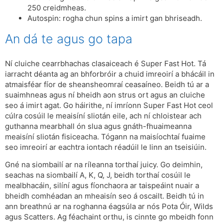
250 creidmheas.
Autospin: rogha chun spins a imirt gan bhriseadh.
An dá te agus go tapa
Ní cluiche cearrbhachas clasaiceach é Super Fast Hot. Tá
iarracht déanta ag an bhforbróir a chuid imreoirí a bhácáil in
atmaisféar fíor de sheansheomraí ceasaíneo. Beidh tú ar a
suaimhneas agus ní bheidh aon strus ort agus an cluiche
seo á imirt agat. Go háirithe, ní imríonn Super Fast Hot ceol
cúlra cosúil le meaisíní sliotán eile, ach ní chloistear ach
guthanna mearbhall ón slua agus gnáth-fhuaimeanna
meaisíní sliotán fisiceacha. Tógann na maisíochtaí fuaime
seo imreoirí ar eachtra iontach réadúil le linn an tseisiúin.
Gné na siombailí ar na ríleanna torthaí juicy. Go deimhin,
seachas na siombailí A, K, Q, J, beidh torthaí cosúil le
mealbhacáin, silíní agus fíonchaora ar taispeáint nuair a
bheidh comhéadan an mheaisín seo á oscailt. Beidh tú in
ann breathnú ar na roghanna éagsúla ar nós Pota Óir, Wilds
agus Scatters. Ag féachaint orthu, is cinnte go mbeidh fonn