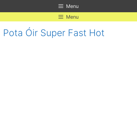
Skip
Menu
to
content
Menu
Pota Óir Super Fast Hot